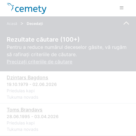
>
Acasă
Decedați
Rezultate căutare (100+)
Pentru a reduce numărul deceselor găsite, vă rugăm
să rafinați criteriile de căutare.
Precizați criteriile de căutare
Dzintars Bagdons
19.10.1979 - 02.06.2026
Priedulas kapi
Tukuma novads
Toms Brandavs
28.06.1995 - 03.04.2026
Priedulas kapi
Tukuma novads