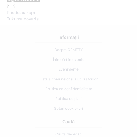
? - ?
Priedulas kapi
Tukuma novads
Informații
Despre CEMETY
Întrebări frecvente
Evenimente
Listă a comunelor și a utilizatorilor
Politica de confidențialitate
Politica de plăți
Setări cookie-uri
Caută
Caută decedați