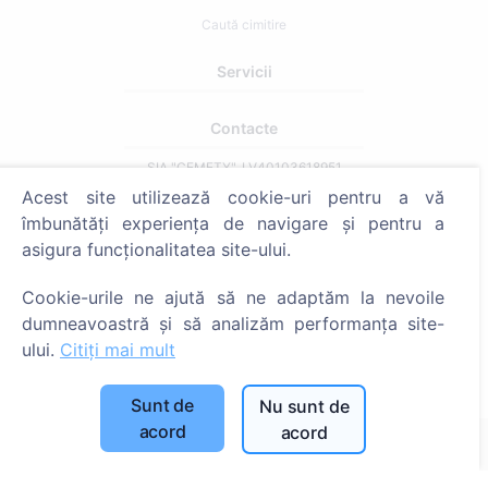
Caută cimitire
Servicii
Contacte
SIA "CEMETY", LV40103618951
Acest site utilizează cookie-uri pentru a vă
371 29144816
îmbunătăți experiența de navigare și pentru a
info@cemety.lv
asigura funcționalitatea site-ului.
Activăm în toată țara!
Cookie-urile ne ajută să ne adaptăm la nevoile
dumneavoastră și să analizăm performanța site-
ului.
Citiți mai mult
Administratori
Sunt de
Nu sunt de
acord
acord
© 2013 - 2026 Cemety Toate drepturile rezervate
Politica de confidențialitate și termeni.