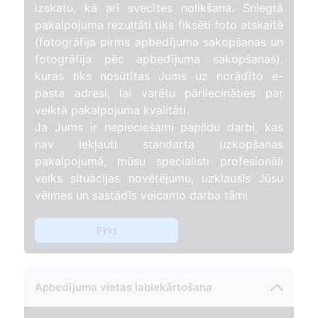
izskatu, kā arī svecītes nolikšana. Sniegtā
pakalpojuma rezultāti tiks fiksēti foto atskaitē
(fotogrāfija pirms apbedījuma sakopšanas un
fotogrāfija pēc apbedījuma sakopšanas),
kuras tiks nosūtītas Jums uz norādīto e-
pasta adresi, lai varētu pārliecināties par
veiktā pakalpojuma kvalitāti.
Ja Jums ir nepieciešami papildu darbi, kas
nav iekļauti standarta uzkopšanas
pakalpojumā, mūsu specialisti profesionāli
veiks situācijas novētējumu, uzklausīs Jūsu
vēlmes un sastādīs veicamo darba tāmi
Pirkt
Apbedījuma vietas labiekārtošana