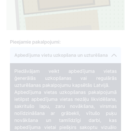
59
1
Pieejamie pakalpojumi:
Apbedījuma vietu uzkopšana un uzturēšana
Piedāvājam veikt apbedījuma vietas
ģenerālās uzkopšanas vai regulārās
uzturēšanas pakalpojumu kapsētās Latvijā.
Apbedījuma vietas uzkopšanas pakalpojumā
ietilpst apbedījuma vietas nezāļu likvidēšana,
sakritušo lapu, zaru novākšana, virsmas
nolīdzināšana ar grābekli, vītušo puķu
novākšana un tamlīdzīgi darbi, kas
apbedījuma vietai piešķirs sakoptu vizuālo