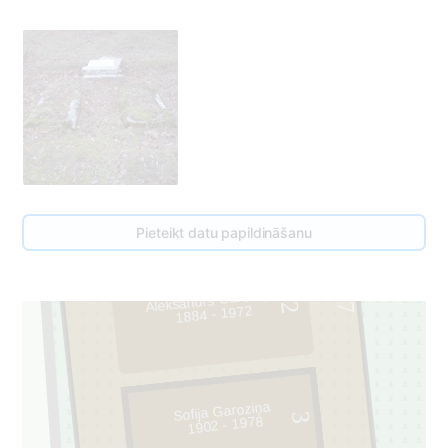
Pieteikt datu papildināšanu
Aleksandrs Garoziņš
57
2
1884 - 1972
Sofija Garoziņa
3
1902 - 1978