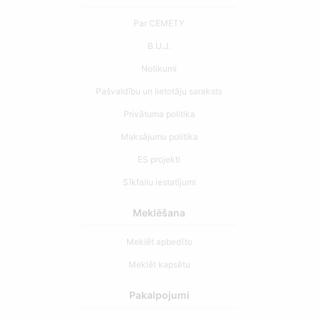
Par CEMETY
B.U.J.
Notikumi
Pašvaldību un lietotāju saraksts
Privātuma politika
Maksājumu politika
ES projekti
Sīkfailu iestatījumi
Meklēšana
Meklēt apbedīto
Meklēt kapsētu
Pakalpojumi