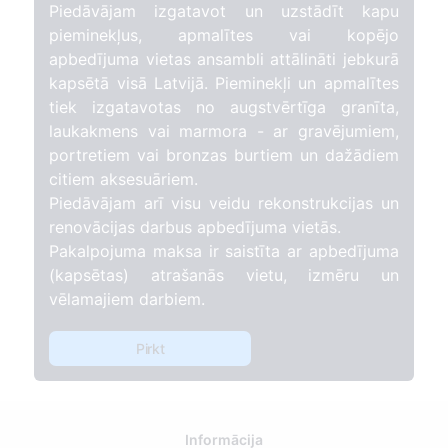
Piedāvājam izgatavot un uzstādīt kapu
pieminekļus, apmalītes vai kopējo
apbedījuma vietas ansambli attālināti jebkurā
kapsētā visā Latvijā. Pieminekļi un apmalītes
tiek izgatavotas no augstvērtīga granīta,
laukakmens vai marmora - ar gravējumiem,
portretiem vai bronzas burtiem un dažādiem
citiem aksesuāriem.
Piedāvājam arī visu veidu rekonstrukcijas un
renovācijas darbus apbedījuma vietās.
Pakalpojuma maksa ir saistīta ar apbedījuma
(kapsētas) atrašanās vietu, izmēru un
vēlamajiem darbiem.
Pirkt
Informācija