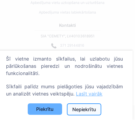
Apbedījuma vietu uzkopšana un uzturēšana
Apbedījuma vietas labiekārtošana
Kontakti
SIA "CEMETY", LV40103618951
371 29144816
info@cemety.lv
Šī vietne izmanto sīkfailus, lai uzlabotu jūsu
Strādājam visā Latvijā!
pārlūkošanas pieredzi un nodrošinātu vietnes
funkcionalitāti.
Sīkfaili palīdz mums pielāgoties jūsu vajadzībām
un analizēt vietnes veiktspēju.
Lasīt vairāk
Administratoriem
Piekrītu
Nepiekrītu
© 2013 - 2026 Cemety Visas tiesības aizsargātas
Privātuma politika un noteikumi.