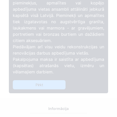
pieminekļus, apmalītes vai kopējo
apbedījuma vietas ansambli attālināti jebkurā
kapsētā visā Latvijā. Pieminekļi un apmalītes
tiek izgatavotas no augstvērtīga granīta,
laukakmens vai marmora - ar gravējumiem,
portretiem vai bronzas burtiem un dažādiem
citiem aksesuāriem.
Piedāvājam arī visu veidu rekonstrukcijas un
renovācijas darbus apbedījuma vietās.
Pakalpojuma maksa ir saistīta ar apbedījuma
(kapsētas) atrašanās vietu, izmēru un
vēlamajiem darbiem.
Pirkt
Informācija