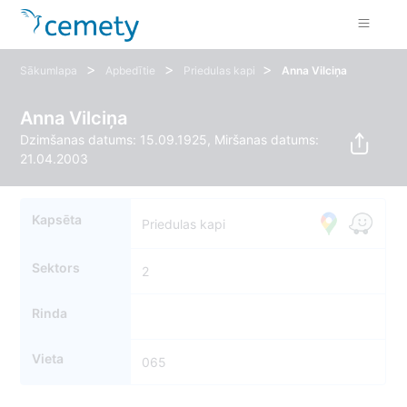
>
>
>
Sākumlapa
Apbedītie
Priedulas kapi
Anna Vilciņa
Anna Vilciņa
Dzimšanas datums: 15.09.1925, Miršanas datums:
21.04.2003
Kapsēta
Priedulas kapi
Sektors
2
Rinda
Vieta
065