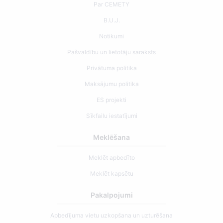
Par CEMETY
B.U.J.
Notikumi
Pašvaldību un lietotāju saraksts
Privātuma politika
Maksājumu politika
ES projekti
Sīkfailu iestatījumi
Meklēšana
Meklēt apbedīto
Meklēt kapsētu
Pakalpojumi
Apbedījuma vietu uzkopšana un uzturēšana