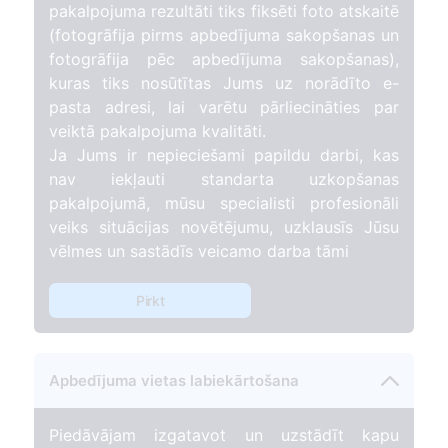
pakalpojuma rezultāti tiks fiksēti foto atskaitē
(fotogrāfija pirms apbedījuma sakopšanas un
fotogrāfija pēc apbedījuma sakopšanas),
kuras tiks nosūtītas Jums uz norādīto e-
pasta adresi, lai varētu pārliecināties par
veiktā pakalpojuma kvalitāti.
Ja Jums ir nepieciešami papildu darbi, kas
nav iekļauti standarta uzkopšanas
pakalpojumā, mūsu specialisti profesionāli
veiks situācijas novētējumu, uzklausīs Jūsu
vēlmes un sastādīs veicamo darba tāmi
Pirkt
Apbedījuma vietas labiekārtošana
Piedāvājam izgatavot un uzstādīt kapu