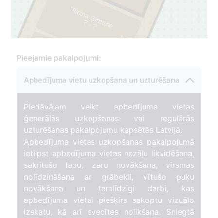
Vilciņa Ģimene
?
- ?
2
Pieejamie pakalpojumi:
65
Apbedījuma vietu uzkopšana un uzturēšana
3
Piedāvājam veikt apbedījuma vietas
ģenerālās uzkopšanas vai regulārās
uzturēšanas pakalpojumu kapsētās Latvijā.
Apbedījuma vietas uzkopšanas pakalpojumā
ietilpst apbedījuma vietas nezāļu likvidēšana,
sakritušo lapu, zaru novākšana, virsmas
nolīdzināšana ar grābekli, vītušo puķu
novākšana un tamlīdzīgi darbi, kas
apbedījuma vietai piešķirs sakoptu vizuālo
izskatu, kā arī svecītes nolikšana. Sniegtā