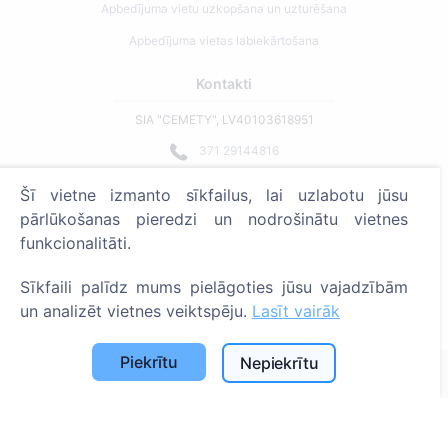
Apbedījuma vietu uzkopšana un uzturēšana
Apbedījuma vietas labiekārtošana
Kontakti
SIA "CEMETY", LV40103618951
371 29144816
info@cemety.lv
Šī vietne izmanto sīkfailus, lai uzlabotu jūsu
Strādājam visā Latvijā!
pārlūkošanas pieredzi un nodrošinātu vietnes
funkcionalitāti.
Sīkfaili palīdz mums pielāgoties jūsu vajadzībām
un analizēt vietnes veiktspēju.
Lasīt vairāk
Administratoriem
Piekrītu
Nepiekrītu
© 2013 - 2026 Cemety Visas tiesības aizsargātas
Privātuma politika un noteikumi.