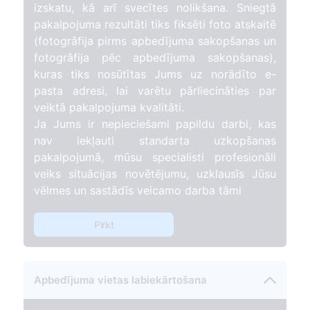
izskatu, kā arī svecītes nolikšana. Sniegtā
pakalpojuma rezultāti tiks fiksēti foto atskaitē
(fotogrāfija pirms apbedījuma sakopšanas un
fotogrāfija pēc apbedījuma sakopšanas),
kuras tiks nosūtītas Jums uz norādīto e-
pasta adresi, lai varētu pārliecināties par
veiktā pakalpojuma kvalitāti.
Ja Jums ir nepieciešami papildu darbi, kas
nav iekļauti standarta uzkopšanas
pakalpojumā, mūsu specialisti profesionāli
veiks situācijas novētējumu, uzklausīs Jūsu
vēlmes un sastādīs veicamo darba tāmi
Pirkt
Apbedījuma vietas labiekārtošana