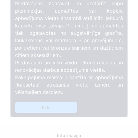
Piedāvājam izgatavot un uzstādīt kapu
pieminekļus, apmalītes vai kopējo
apbedījuma vietas ansambli attālināti jebkurā
kapsētā visā Latvijā. Pieminekļi un apmalītes
tiek izgatavotas no augstvērtīga granīta,
laukakmens vai marmora - ar gravējumiem,
portretiem vai bronzas burtiem un dažādiem
citiem aksesuāriem.
Piedāvājam arī visu veidu rekonstrukcijas un
renovācijas darbus apbedījuma vietās.
Pakalpojuma maksa ir saistīta ar apbedījuma
(kapsētas) atrašanās vietu, izmēru un
vēlamajiem darbiem.
Pirkt
Informācija