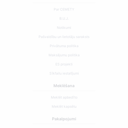
Par CEMETY
B.U.J.
Notikumi
Pašvaldību un lietotāju saraksts
Privātuma politika
Maksājumu politika
ES projekti
Sīkfailu iestatījumi
Meklēšana
Meklēt apbedīto
Meklēt kapsētu
Pakalpojumi