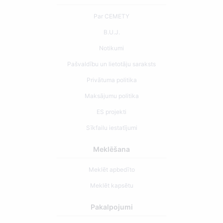
Par CEMETY
B.U.J.
Notikumi
Pašvaldību un lietotāju saraksts
Privātuma politika
Maksājumu politika
ES projekti
Sīkfailu iestatījumi
Meklēšana
Meklēt apbedīto
Meklēt kapsētu
Pakalpojumi