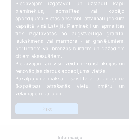
Piedāvājam izgatavot un uzstādīt kapu
pieminekļus, apmalītes vai kopējo
apbedījuma vietas ansambli attālināti jebkurā
kapsētā visā Latvijā. Pieminekļi un apmalītes
tiek izgatavotas no augstvērtīga granīta,
laukakmens vai marmora - ar gravējumiem,
portretiem vai bronzas burtiem un dažādiem
citiem aksesuāriem.
Piedāvājam arī visu veidu rekonstrukcijas un
renovācijas darbus apbedījuma vietās.
Pakalpojuma maksa ir saistīta ar apbedījuma
(kapsētas) atrašanās vietu, izmēru un
vēlamajiem darbiem.
Pirkt
Informācija