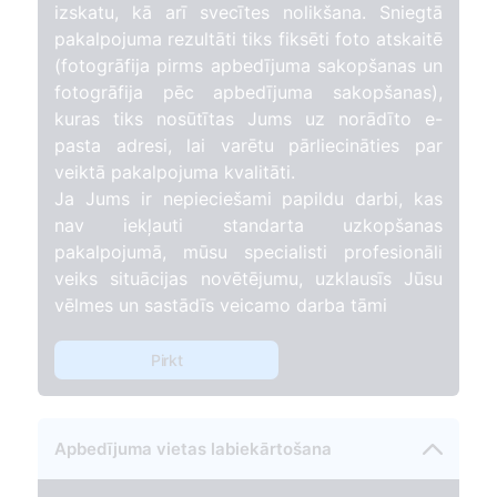
izskatu, kā arī svecītes nolikšana. Sniegtā
pakalpojuma rezultāti tiks fiksēti foto atskaitē
(fotogrāfija pirms apbedījuma sakopšanas un
fotogrāfija pēc apbedījuma sakopšanas),
kuras tiks nosūtītas Jums uz norādīto e-
pasta adresi, lai varētu pārliecināties par
veiktā pakalpojuma kvalitāti.
Ja Jums ir nepieciešami papildu darbi, kas
nav iekļauti standarta uzkopšanas
pakalpojumā, mūsu specialisti profesionāli
veiks situācijas novētējumu, uzklausīs Jūsu
vēlmes un sastādīs veicamo darba tāmi
Pirkt
Apbedījuma vietas labiekārtošana