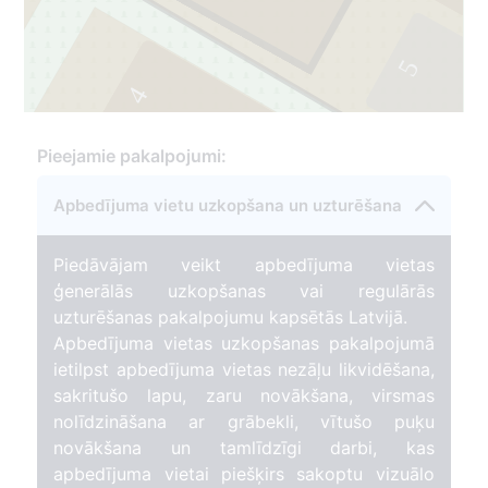
5
4
Pieejamie pakalpojumi:
11
Apbedījuma vietu uzkopšana un uzturēšana
Piedāvājam veikt apbedījuma vietas
ģenerālās uzkopšanas vai regulārās
uzturēšanas pakalpojumu kapsētās Latvijā.
Apbedījuma vietas uzkopšanas pakalpojumā
ietilpst apbedījuma vietas nezāļu likvidēšana,
sakritušo lapu, zaru novākšana, virsmas
nolīdzināšana ar grābekli, vītušo puķu
novākšana un tamlīdzīgi darbi, kas
apbedījuma vietai piešķirs sakoptu vizuālo