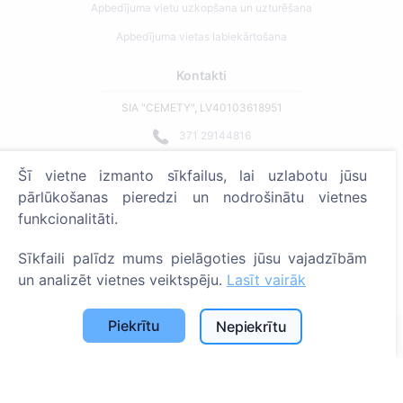
Apbedījuma vietu uzkopšana un uzturēšana
Apbedījuma vietas labiekārtošana
Kontakti
SIA "CEMETY", LV40103618951
371 29144816
info@cemety.lv
Šī vietne izmanto sīkfailus, lai uzlabotu jūsu
Strādājam visā Latvijā!
pārlūkošanas pieredzi un nodrošinātu vietnes
funkcionalitāti.
Sīkfaili palīdz mums pielāgoties jūsu vajadzībām
un analizēt vietnes veiktspēju.
Lasīt vairāk
Administratoriem
Piekrītu
Nepiekrītu
© 2013 - 2026 Cemety Visas tiesības aizsargātas
Privātuma politika un noteikumi.