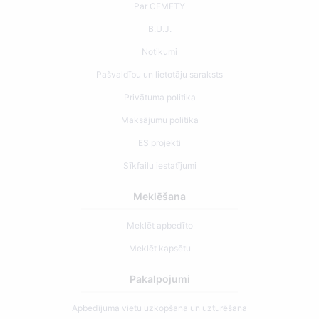
Par CEMETY
B.U.J.
Notikumi
Pašvaldību un lietotāju saraksts
Privātuma politika
Maksājumu politika
ES projekti
Sīkfailu iestatījumi
Meklēšana
Meklēt apbedīto
Meklēt kapsētu
Pakalpojumi
Apbedījuma vietu uzkopšana un uzturēšana