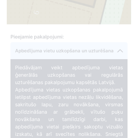
6
Pieejamie pakalpojumi:
Apbedījuma vietu uzkopšana un uzturēšana
Piedāvājam veikt apbedījuma vietas
ģenerālās uzkopšanas vai regulārās
uzturēšanas pakalpojumu kapsētās Latvijā.
Apbedījuma vietas uzkopšanas pakalpojumā
ietilpst apbedījuma vietas nezāļu likvidēšana,
sakritušo lapu, zaru novākšana, virsmas
nolīdzināšana ar grābekli, vītušo puķu
novākšana un tamlīdzīgi darbi, kas
apbedījuma vietai piešķirs sakoptu vizuālo
izskatu, kā arī svecītes nolikšana. Sniegtā