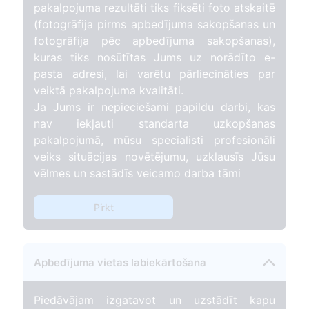
pakalpojuma rezultāti tiks fiksēti foto atskaitē
(fotogrāfija pirms apbedījuma sakopšanas un
fotogrāfija pēc apbedījuma sakopšanas),
kuras tiks nosūtītas Jums uz norādīto e-
pasta adresi, lai varētu pārliecināties par
veiktā pakalpojuma kvalitāti.
Ja Jums ir nepieciešami papildu darbi, kas
nav iekļauti standarta uzkopšanas
pakalpojumā, mūsu specialisti profesionāli
veiks situācijas novētējumu, uzklausīs Jūsu
vēlmes un sastādīs veicamo darba tāmi
Pirkt
Apbedījuma vietas labiekārtošana
Piedāvājam izgatavot un uzstādīt kapu