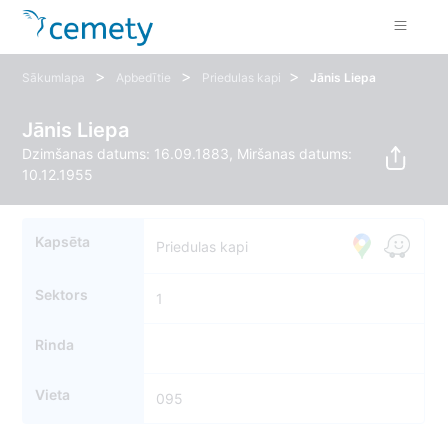
>
>
>
Sākumlapa
Apbedītie
Priedulas kapi
Jānis Liepa
Jānis Liepa
Dzimšanas datums: 16.09.1883, Miršanas datums:
10.12.1955
Kapsēta
Priedulas kapi
Sektors
1
Rinda
Vieta
095