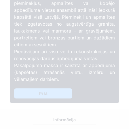
pieminekļus, apmalītes vai kopējo
apbedījuma vietas ansambli attālināti jebkurā
kapsētā visā Latvijā. Pieminekļi un apmalītes
tiek izgatavotas no augstvērtīga granīta,
laukakmens vai marmora - ar gravējumiem,
portretiem vai bronzas burtiem un dažādiem
citiem aksesuāriem.
Piedāvājam arī visu veidu rekonstrukcijas un
renovācijas darbus apbedījuma vietās.
Pakalpojuma maksa ir saistīta ar apbedījuma
(kapsētas) atrašanās vietu, izmēru un
vēlamajiem darbiem.
Pirkt
Informācija