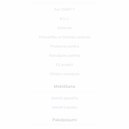
Par CEMETY
B.U.J.
Notikumi
Pašvaldību un lietotāju saraksts
Privātuma politika
Maksājumu politika
ES projekti
Sīkfailu iestatījumi
Meklēšana
Meklēt apbedīto
Meklēt kapsētu
Pakalpojumi