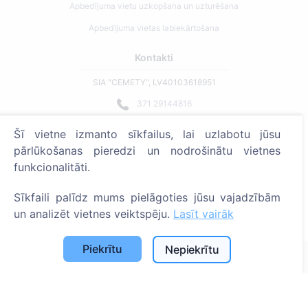
Apbedījuma vietu uzkopšana un uzturēšana
Apbedījuma vietas labiekārtošana
Kontakti
SIA "CEMETY", LV40103618951
371 29144816
info@cemety.lv
Šī vietne izmanto sīkfailus, lai uzlabotu jūsu
Strādājam visā Latvijā!
pārlūkošanas pieredzi un nodrošinātu vietnes
funkcionalitāti.
Sīkfaili palīdz mums pielāgoties jūsu vajadzībām
un analizēt vietnes veiktspēju.
Lasīt vairāk
Administratoriem
Piekrītu
Nepiekrītu
© 2013 - 2026 Cemety Visas tiesības aizsargātas
Privātuma politika un noteikumi.