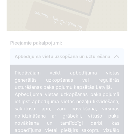
2
Sautiņu - Jomertu Ģimene
?
- ?
3
273
Pieejamie pakalpojumi:
Apbedījuma vietu uzkopšana un uzturēšana
Piedāvājam veikt apbedījuma vietas
ģenerālās uzkopšanas vai regulārās
uzturēšanas pakalpojumu kapsētās Latvijā.
Apbedījuma vietas uzkopšanas pakalpojumā
ietilpst apbedījuma vietas nezāļu likvidēšana,
sakritušo lapu, zaru novākšana, virsmas
nolīdzināšana ar grābekli, vītušo puķu
novākšana un tamlīdzīgi darbi, kas
apbedījuma vietai piešķirs sakoptu vizuālo