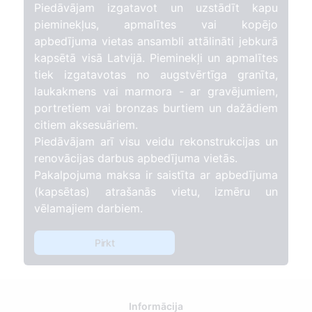
Piedāvājam izgatavot un uzstādīt kapu
pieminekļus, apmalītes vai kopējo
apbedījuma vietas ansambli attālināti jebkurā
kapsētā visā Latvijā. Pieminekļi un apmalītes
tiek izgatavotas no augstvērtīga granīta,
laukakmens vai marmora - ar gravējumiem,
portretiem vai bronzas burtiem un dažādiem
citiem aksesuāriem.
Piedāvājam arī visu veidu rekonstrukcijas un
renovācijas darbus apbedījuma vietās.
Pakalpojuma maksa ir saistīta ar apbedījuma
(kapsētas) atrašanās vietu, izmēru un
vēlamajiem darbiem.
Pirkt
Informācija