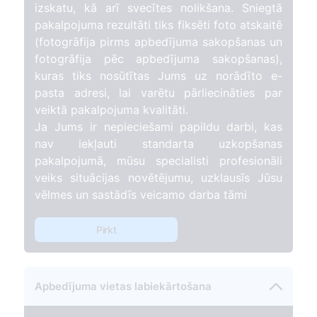
izskatu, kā arī svecītes nolikšana. Sniegtā
pakalpojuma rezultāti tiks fiksēti foto atskaitē
(fotogrāfija pirms apbedījuma sakopšanas un
fotogrāfija pēc apbedījuma sakopšanas),
kuras tiks nosūtītas Jums uz norādīto e-
pasta adresi, lai varētu pārliecināties par
veiktā pakalpojuma kvalitāti.
Ja Jums ir nepieciešami papildu darbi, kas
nav iekļauti standarta uzkopšanas
pakalpojumā, mūsu specialisti profesionāli
veiks situācijas novētējumu, uzklausīs Jūsu
vēlmes un sastādīs veicamo darba tāmi
Pirkt
Apbedījuma vietas labiekārtošana