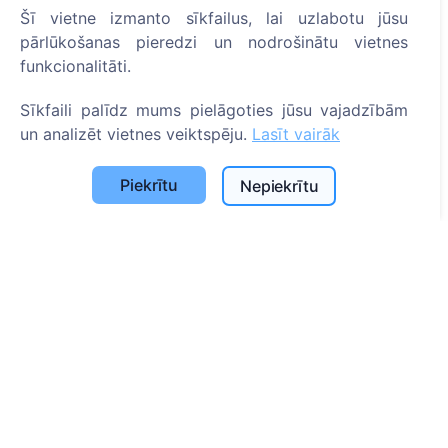
Pašvaldību un lietotāju saraksts
Šī vietne izmanto sīkfailus, lai uzlabotu jūsu
Privātuma politika
pārlūkošanas pieredzi un nodrošinātu vietnes
funkcionalitāti.
Maksājumu politika
ES projekti
Sīkfaili palīdz mums pielāgoties jūsu vajadzībām
un analizēt vietnes veiktspēju.
Lasīt vairāk
Sīkfailu iestatījumi
Meklēšana
Piekrītu
Nepiekrītu
Meklēt apbedīto
Meklēt kapsētu
Pakalpojumi
Apbedījuma vietu uzkopšana un uzturēšana
Apbedījuma vietas labiekārtošana
Kontakti
SIA "CEMETY", LV40103618951