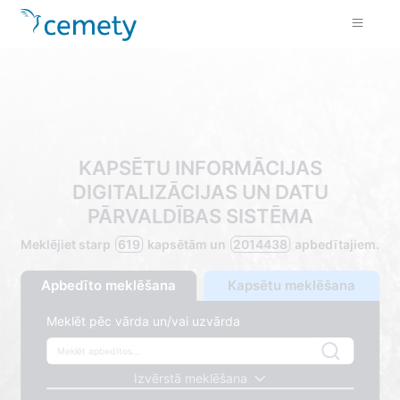
KAPSĒTU INFORMĀCIJAS
DIGITALIZĀCIJAS UN DATU
PĀRVALDĪBAS SISTĒMA
Meklējiet starp
619
kapsētām un
2014438
apbedītajiem.
Apbedīto meklēšana
Kapsētu meklēšana
Meklēt pēc vārda un/vai uzvārda
Izvērstā meklēšana