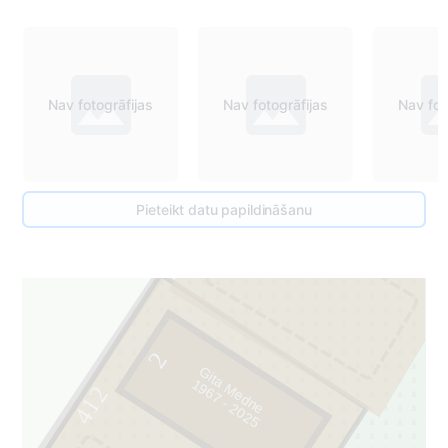
Nav fotogrāfijas
Nav fotogrāfijas
Nav fot
411
Pieteikt datu papildināšanu
1
2
Gita Medne
9
6
7
-
2
0
2
1
5
412