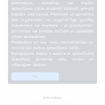
pieminekļus, apmalītes vai kopējo
apbedījuma vietas ansambli attālināti jebkurā
kapsētā visā Latvijā. Pieminekļi un apmalītes
tiek izgatavotas no augstvērtīga granīta,
laukakmens vai marmora - ar gravējumiem,
portretiem vai bronzas burtiem un dažādiem
citiem aksesuāriem.
Piedāvājam arī visu veidu rekonstrukcijas un
renovācijas darbus apbedījuma vietās.
Pakalpojuma maksa ir saistīta ar apbedījuma
(kapsētas) atrašanās vietu, izmēru un
vēlamajiem darbiem.
Pirkt
Informācija