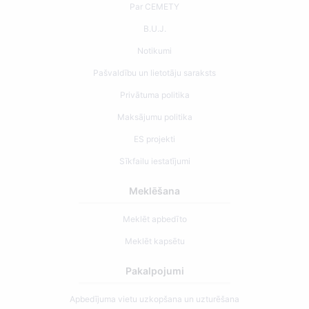
Par CEMETY
B.U.J.
Notikumi
Pašvaldību un lietotāju saraksts
Privātuma politika
Maksājumu politika
ES projekti
Sīkfailu iestatījumi
Meklēšana
Meklēt apbedīto
Meklēt kapsētu
Pakalpojumi
Apbedījuma vietu uzkopšana un uzturēšana