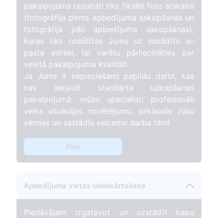
pakalpojuma rezultāti tiks fiksēti foto atskaitē
(fotogrāfija pirms apbedījuma sakopšanas un
fotogrāfija pēc apbedījuma sakopšanas),
kuras tiks nosūtītas Jums uz norādīto e-
pasta adresi, lai varētu pārliecināties par
veiktā pakalpojuma kvalitāti.
Ja Jums ir nepieciešami papildu darbi, kas
nav iekļauti standarta uzkopšanas
pakalpojumā, mūsu specialisti profesionāli
veiks situācijas novētējumu, uzklausīs Jūsu
vēlmes un sastādīs veicamo darba tāmi
Pirkt
Apbedījuma vietas labiekārtošana
Piedāvājam izgatavot un uzstādīt kapu