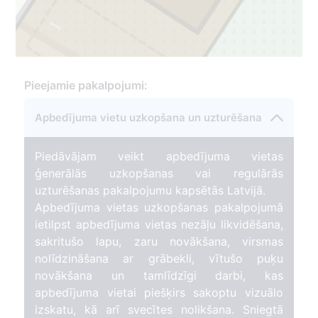
1
Pieejamie pakalpojumi:
Apbedījuma vietu uzkopšana un uzturēšana
Piedāvājam veikt apbedījuma vietas
ģenerālās uzkopšanas vai regulārās
uzturēšanas pakalpojumu kapsētās Latvijā.
Apbedījuma vietas uzkopšanas pakalpojumā
ietilpst apbedījuma vietas nezāļu likvidēšana,
sakritušo lapu, zaru novākšana, virsmas
nolīdzināšana ar grābekli, vītušo puķu
novākšana un tamlīdzīgi darbi, kas
apbedījuma vietai piešķirs sakoptu vizuālo
izskatu, kā arī svecītes nolikšana. Sniegtā