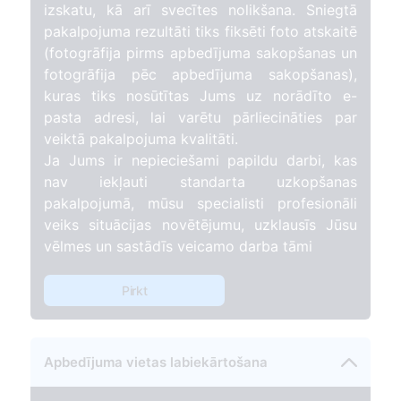
izskatu, kā arī svecītes nolikšana. Sniegtā
pakalpojuma rezultāti tiks fiksēti foto atskaitē
(fotogrāfija pirms apbedījuma sakopšanas un
fotogrāfija pēc apbedījuma sakopšanas),
kuras tiks nosūtītas Jums uz norādīto e-
pasta adresi, lai varētu pārliecināties par
veiktā pakalpojuma kvalitāti.
Ja Jums ir nepieciešami papildu darbi, kas
nav iekļauti standarta uzkopšanas
pakalpojumā, mūsu specialisti profesionāli
veiks situācijas novētējumu, uzklausīs Jūsu
vēlmes un sastādīs veicamo darba tāmi
Pirkt
Apbedījuma vietas labiekārtošana