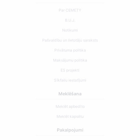
Par CEMETY
B.U.J.
Notikumi
Pašvaldību un lietotāju saraksts
Privātuma politika
Maksājumu politika
ES projekti
Sīkfailu iestatījumi
Meklēšana
Meklēt apbedīto
Meklēt kapsētu
Pakalpojumi