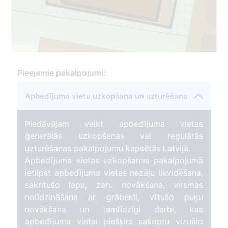
Pieejamie pakalpojumi:
77
Apbedījuma vietu uzkopšana un uzturēšana
Piedāvājam veikt apbedījuma vietas
ģenerālās uzkopšanas vai regulārās
uzturēšanas pakalpojumu kapsētās Latvijā.
Apbedījuma vietas uzkopšanas pakalpojumā
ietilpst apbedījuma vietas nezāļu likvidēšana,
sakritušo lapu, zaru novākšana, virsmas
nolīdzināšana ar grābekli, vītušo puķu
novākšana un tamlīdzīgi darbi, kas
apbedījuma vietai piešķirs sakoptu vizuālo