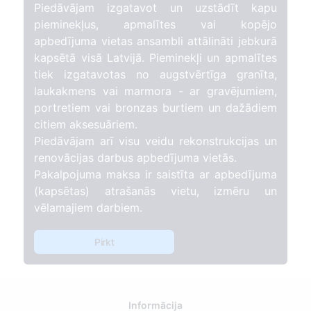
Piedāvājam izgatavot un uzstādīt kapu
pieminekļus, apmalītes vai kopējo
apbedījuma vietas ansambli attālināti jebkurā
kapsētā visā Latvijā. Pieminekļi un apmalītes
tiek izgatavotas no augstvērtīga granīta,
laukakmens vai marmora - ar gravējumiem,
portretiem vai bronzas burtiem un dažādiem
citiem aksesuāriem.
Piedāvājam arī visu veidu rekonstrukcijas un
renovācijas darbus apbedījuma vietās.
Pakalpojuma maksa ir saistīta ar apbedījuma
(kapsētas) atrašanās vietu, izmēru un
vēlamajiem darbiem.
Pirkt
Informācija