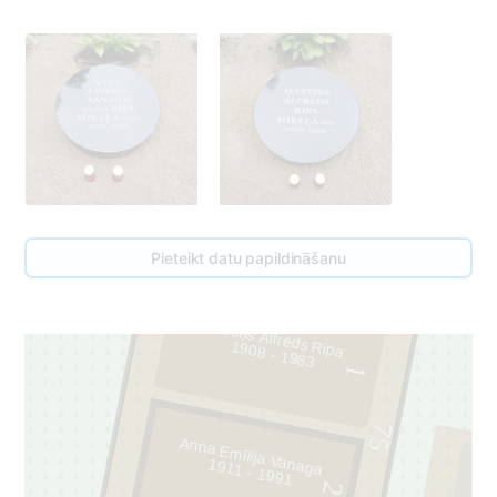
Pieteikt datu papildināšanu
M
ārtiņš Alfrēds Ripa
1908 - 1983
1
75
Anna Em
īlija Vanaga
1911 - 1991
2