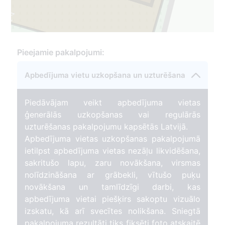
277
Pieejamie pakalpojumi:
Apbedījuma vietu uzkopšana un uzturēšana
Piedāvājam veikt apbedījuma vietas
ģenerālās uzkopšanas vai regulārās
uzturēšanas pakalpojumu kapsētās Latvijā.
Apbedījuma vietas uzkopšanas pakalpojumā
ietilpst apbedījuma vietas nezāļu likvidēšana,
sakritušo lapu, zaru novākšana, virsmas
nolīdzināšana ar grābekli, vītušo puķu
novākšana un tamlīdzīgi darbi, kas
apbedījuma vietai piešķirs sakoptu vizuālo
izskatu, kā arī svecītes nolikšana. Sniegtā
pakalpojuma rezultāti tiks fiksēti foto atskaitē