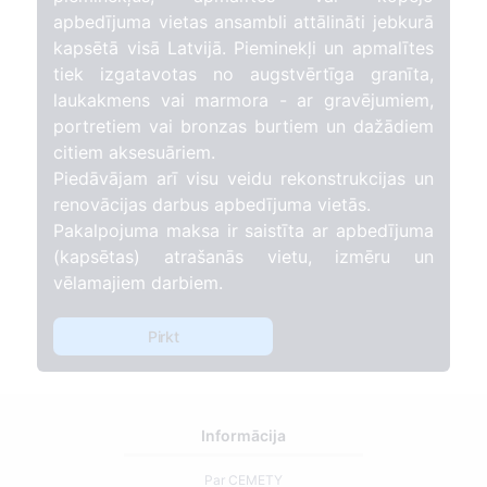
apbedījuma vietas ansambli attālināti jebkurā
kapsētā visā Latvijā. Pieminekļi un apmalītes
tiek izgatavotas no augstvērtīga granīta,
laukakmens vai marmora - ar gravējumiem,
portretiem vai bronzas burtiem un dažādiem
citiem aksesuāriem.
Piedāvājam arī visu veidu rekonstrukcijas un
renovācijas darbus apbedījuma vietās.
Pakalpojuma maksa ir saistīta ar apbedījuma
(kapsētas) atrašanās vietu, izmēru un
vēlamajiem darbiem.
Pirkt
Informācija
Par CEMETY