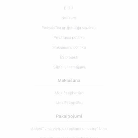
B.U.J.
Notikumi
Pašvaldību un lietotāju saraksts
Privātuma politika
Maksājumu politika
ES projekti
Sīkfailu iestatījumi
Meklēšana
Meklēt apbedīto
Meklēt kapsētu
Pakalpojumi
Apbedījuma vietu uzkopšana un uzturēšana