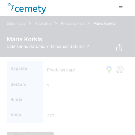
>
>
>
Sākumlapa
Apbedītie
Priedulas kapi
Māris Korkls
Māris Korkls
Dzimšanas datums: ?, Miršanas datums: ?
Kapsēta
Priedulas kapi
Sektors
1
Rinda
Vieta
277