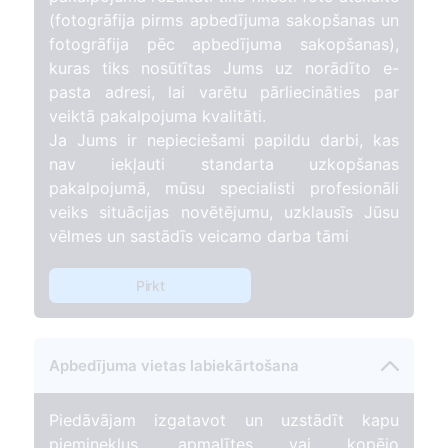
(fotogrāfija pirms apbedījuma sakopšanas un
fotogrāfija pēc apbedījuma sakopšanas),
kuras tiks nosūtītas Jums uz norādīto e-
pasta adresi, lai varētu pārliecināties par
veiktā pakalpojuma kvalitāti.
Ja Jums ir nepieciešami papildu darbi, kas
nav iekļauti standarta uzkopšanas
pakalpojumā, mūsu specialisti profesionāli
veiks situācijas novētējumu, uzklausīs Jūsu
vēlmes un sastādīs veicamo darba tāmi
Pirkt
Apbedījuma vietas labiekārtošana
Piedāvājam izgatavot un uzstādīt kapu
pieminekļus, apmalītes vai kopējo