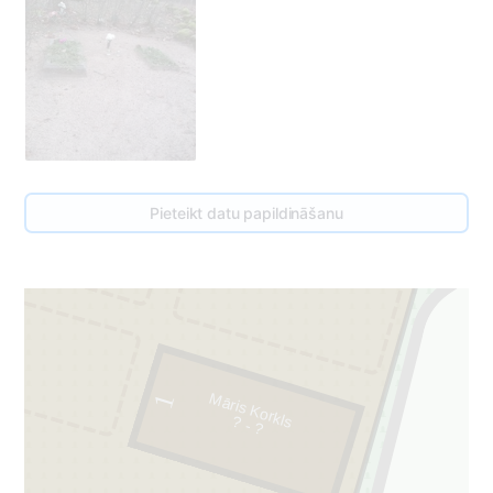
Pieteikt datu papildināšanu
2
Māris Korkls
1
?
- ?