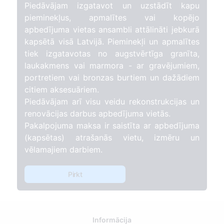
Piedāvājam izgatavot un uzstādīt kapu
pieminekļus, apmalītes vai kopējo
apbedījuma vietas ansambli attālināti jebkurā
kapsētā visā Latvijā. Pieminekļi un apmalītes
tiek izgatavotas no augstvērtīga granīta,
laukakmens vai marmora - ar gravējumiem,
portretiem vai bronzas burtiem un dažādiem
citiem aksesuāriem.
Piedāvājam arī visu veidu rekonstrukcijas un
renovācijas darbus apbedījuma vietās.
Pakalpojuma maksa ir saistīta ar apbedījuma
(kapsētas) atrašanās vietu, izmēru un
vēlamajiem darbiem.
Pirkt
Informācija