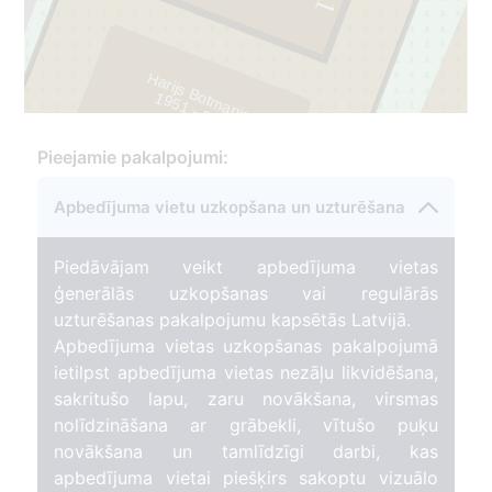
23
1
Harijs Botmanis
1
9
5
1
- 2
0
1
3
2
259
Pieejamie pakalpojumi:
Apbedījuma vietu uzkopšana un uzturēšana
Piedāvājam veikt apbedījuma vietas
ģenerālās uzkopšanas vai regulārās
uzturēšanas pakalpojumu kapsētās Latvijā.
Apbedījuma vietas uzkopšanas pakalpojumā
ietilpst apbedījuma vietas nezāļu likvidēšana,
sakritušo lapu, zaru novākšana, virsmas
nolīdzināšana ar grābekli, vītušo puķu
novākšana un tamlīdzīgi darbi, kas
apbedījuma vietai piešķirs sakoptu vizuālo