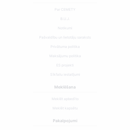
Par CEMETY
B.U.J.
Notikumi
Pašvaldību un lietotāju saraksts
Privātuma politika
Maksājumu politika
ES projekti
Sīkfailu iestatījumi
Meklēšana
Meklēt apbedīto
Meklēt kapsētu
Pakalpojumi