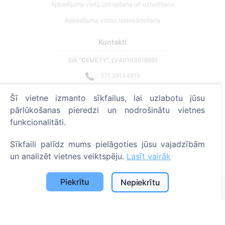
Apbedījuma vietu uzkopšana un uzturēšana
Apbedījuma vietas labiekārtošana
Kontakti
SIA "CEMETY", LV40103618951
371 29144816
info@cemety.lv
Šī vietne izmanto sīkfailus, lai uzlabotu jūsu
Strādājam visā Latvijā!
pārlūkošanas pieredzi un nodrošinātu vietnes
funkcionalitāti.
Sīkfaili palīdz mums pielāgoties jūsu vajadzībām
un analizēt vietnes veiktspēju.
Lasīt vairāk
Administratoriem
Piekrītu
Nepiekrītu
© 2013 - 2026 Cemety Visas tiesības aizsargātas
Privātuma politika un noteikumi.