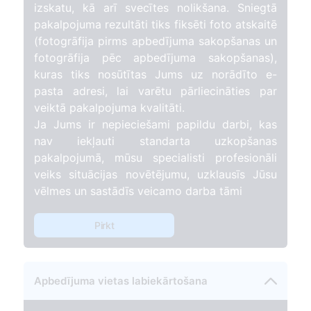
izskatu, kā arī svecītes nolikšana. Sniegtā
pakalpojuma rezultāti tiks fiksēti foto atskaitē
(fotogrāfija pirms apbedījuma sakopšanas un
fotogrāfija pēc apbedījuma sakopšanas),
kuras tiks nosūtītas Jums uz norādīto e-
pasta adresi, lai varētu pārliecināties par
veiktā pakalpojuma kvalitāti.
Ja Jums ir nepieciešami papildu darbi, kas
nav iekļauti standarta uzkopšanas
pakalpojumā, mūsu specialisti profesionāli
veiks situācijas novētējumu, uzklausīs Jūsu
vēlmes un sastādīs veicamo darba tāmi
Pirkt
Apbedījuma vietas labiekārtošana