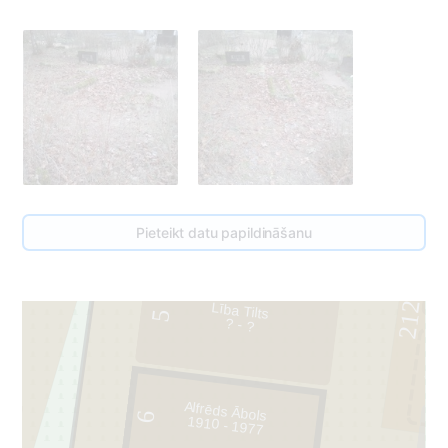
Pieteikt datu papildināšanu
212
Lība Tilts
5
? - ?
1
Alfrēds Ābols
6
1910 - 1977