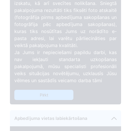
izskatu, kā arī svecītes nolikšana. Sniegtā
pakalpojuma rezultāti tiks fiksēti foto atskaitē
(fotogrāfija pirms apbedījuma sakopšanas un
fotogrāfija pēc apbedījuma sakopšanas),
kuras tiks nosūtītas Jums uz norādīto e-
pasta adresi, lai varētu pārliecināties par
veiktā pakalpojuma kvalitāti.
Ja Jums ir nepieciešami papildu darbi, kas
nav iekļauti standarta uzkopšanas
pakalpojumā, mūsu specialisti profesionāli
veiks situācijas novētējumu, uzklausīs Jūsu
vēlmes un sastādīs veicamo darba tāmi
Pirkt
Apbedījuma vietas labiekārtošana