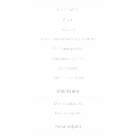
Par CEMETY
B.U.J.
Notikumi
Pašvaldību un lietotāju saraksts
Privātuma politika
Maksājumu politika
ES projekti
Sīkfailu iestatījumi
Meklēšana
Meklēt apbedīto
Meklēt kapsētu
Pakalpojumi