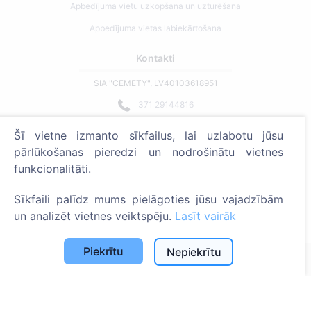
Apbedījuma vietu uzkopšana un uzturēšana
Apbedījuma vietas labiekārtošana
Kontakti
SIA "CEMETY", LV40103618951
371 29144816
info@cemety.lv
Šī vietne izmanto sīkfailus, lai uzlabotu jūsu
Strādājam visā Latvijā!
pārlūkošanas pieredzi un nodrošinātu vietnes
funkcionalitāti.
Sīkfaili palīdz mums pielāgoties jūsu vajadzībām
un analizēt vietnes veiktspēju.
Lasīt vairāk
Administratoriem
Piekrītu
Nepiekrītu
© 2013 - 2026 Cemety Visas tiesības aizsargātas
Privātuma politika un noteikumi.