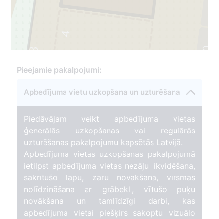
1
271
4
10
233
Pieejamie pakalpojumi:
Apbedījuma vietu uzkopšana un uzturēšana
Piedāvājam veikt apbedījuma vietas
ģenerālās uzkopšanas vai regulārās
uzturēšanas pakalpojumu kapsētās Latvijā.
Apbedījuma vietas uzkopšanas pakalpojumā
ietilpst apbedījuma vietas nezāļu likvidēšana,
sakritušo lapu, zaru novākšana, virsmas
nolīdzināšana ar grābekli, vītušo puķu
novākšana un tamlīdzīgi darbi, kas
apbedījuma vietai piešķirs sakoptu vizuālo