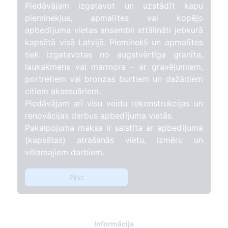
Piedāvājam izgatavot un uzstādīt kapu
pieminekļus, apmalītes vai kopējo
apbedījuma vietas ansambli attālināti jebkurā
kapsētā visā Latvijā. Pieminekļi un apmalītes
tiek izgatavotas no augstvērtīga granīta,
laukakmens vai marmora - ar gravējumiem,
portretiem vai bronzas burtiem un dažādiem
citiem aksesuāriem.
Piedāvājam arī visu veidu rekonstrukcijas un
renovācijas darbus apbedījuma vietās.
Pakalpojuma maksa ir saistīta ar apbedījuma
(kapsētas) atrašanās vietu, izmēru un
vēlamajiem darbiem.
Pirkt
Informācija