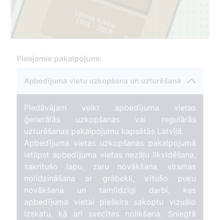
Vēsma Korkle
1
9
5
1
- 2
0
1
8
2
22
Pieejamie pakalpojumi:
251
Apbedījuma vietu uzkopšana un uzturēšana
3
Piedāvājam veikt apbedījuma vietas
ģenerālās uzkopšanas vai regulārās
uzturēšanas pakalpojumu kapsētās Latvijā.
Apbedījuma vietas uzkopšanas pakalpojumā
ietilpst apbedījuma vietas nezāļu likvidēšana,
sakritušo lapu, zaru novākšana, virsmas
nolīdzināšana ar grābekli, vītušo puķu
novākšana un tamlīdzīgi darbi, kas
apbedījuma vietai piešķirs sakoptu vizuālo
izskatu, kā arī svecītes nolikšana. Sniegtā