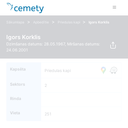
>
>
>
Sākumlapa
Apbedītie
Priedulas kapi
Igors Korklis
Igors Korklis
Dzimšanas datums: 28.05.1967, Miršanas datums:
24.06.2001
Kapsēta
Priedulas kapi
Sektors
2
Rinda
Vieta
251