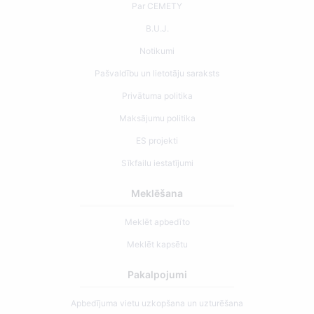
Par CEMETY
B.U.J.
Notikumi
Pašvaldību un lietotāju saraksts
Privātuma politika
Maksājumu politika
ES projekti
Sīkfailu iestatījumi
Meklēšana
Meklēt apbedīto
Meklēt kapsētu
Pakalpojumi
Apbedījuma vietu uzkopšana un uzturēšana