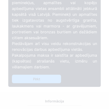
pieminekļus, apmalītes vai kopējo
apbedījuma vietas ansambli attālināti jebkurā
kapsētā visā Latvijā. Pieminekļi un apmalītes
tiek izgatavotas no augstvērtīga granīta,
laukakmens vai marmora - ar gravējumiem,
portretiem vai bronzas burtiem un dažādiem
citiem aksesuāriem.
Piedāvājam arī visu veidu rekonstrukcijas un
renovācijas darbus apbedījuma vietās.
Pakalpojuma maksa ir saistīta ar apbedījuma
(kapsētas) atrašanās vietu, izmēru un
vēlamajiem darbiem.
Pirkt
Informācija