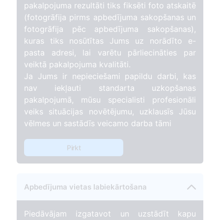
pakalpojuma rezultāti tiks fiksēti foto atskaitē
(fotogrāfija pirms apbedījuma sakopšanas un
fotogrāfija pēc apbedījuma sakopšanas),
kuras tiks nosūtītas Jums uz norādīto e-
pasta adresi, lai varētu pārliecināties par
veiktā pakalpojuma kvalitāti.
Ja Jums ir nepieciešami papildu darbi, kas
nav iekļauti standarta uzkopšanas
pakalpojumā, mūsu specialisti profesionāli
veiks situācijas novētējumu, uzklausīs Jūsu
vēlmes un sastādīs veicamo darba tāmi
Pirkt
Apbedījuma vietas labiekārtošana
Piedāvājam izgatavot un uzstādīt kapu