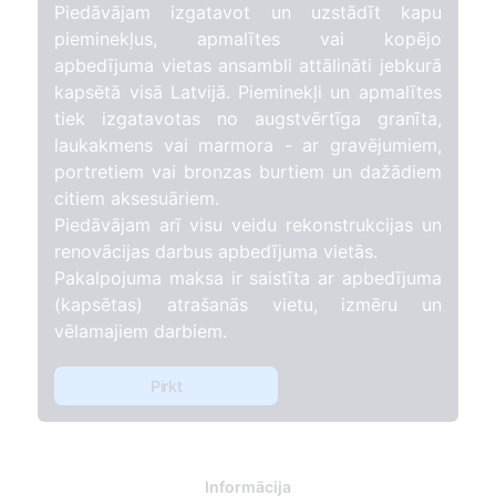
Piedāvājam izgatavot un uzstādīt kapu
pieminekļus, apmalītes vai kopējo
apbedījuma vietas ansambli attālināti jebkurā
kapsētā visā Latvijā. Pieminekļi un apmalītes
tiek izgatavotas no augstvērtīga granīta,
laukakmens vai marmora - ar gravējumiem,
portretiem vai bronzas burtiem un dažādiem
citiem aksesuāriem.
Piedāvājam arī visu veidu rekonstrukcijas un
renovācijas darbus apbedījuma vietās.
Pakalpojuma maksa ir saistīta ar apbedījuma
(kapsētas) atrašanās vietu, izmēru un
vēlamajiem darbiem.
Pirkt
Informācija