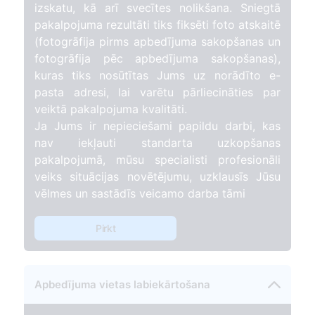
izskatu, kā arī svecītes nolikšana. Sniegtā
pakalpojuma rezultāti tiks fiksēti foto atskaitē
(fotogrāfija pirms apbedījuma sakopšanas un
fotogrāfija pēc apbedījuma sakopšanas),
kuras tiks nosūtītas Jums uz norādīto e-
pasta adresi, lai varētu pārliecināties par
veiktā pakalpojuma kvalitāti.
Ja Jums ir nepieciešami papildu darbi, kas
nav iekļauti standarta uzkopšanas
pakalpojumā, mūsu specialisti profesionāli
veiks situācijas novētējumu, uzklausīs Jūsu
vēlmes un sastādīs veicamo darba tāmi
Pirkt
Apbedījuma vietas labiekārtošana