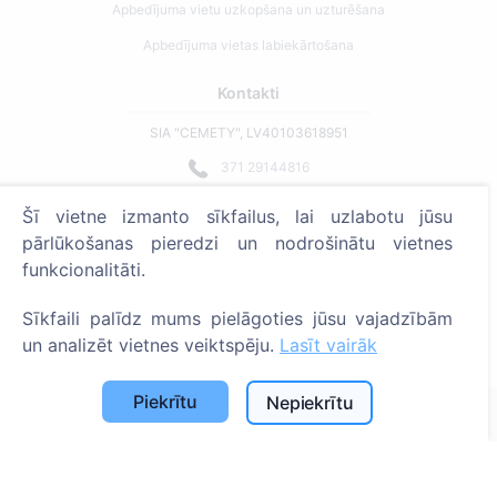
Apbedījuma vietu uzkopšana un uzturēšana
Apbedījuma vietas labiekārtošana
Kontakti
SIA "CEMETY", LV40103618951
371 29144816
info@cemety.lv
Šī vietne izmanto sīkfailus, lai uzlabotu jūsu
Strādājam visā Latvijā!
pārlūkošanas pieredzi un nodrošinātu vietnes
funkcionalitāti.
Sīkfaili palīdz mums pielāgoties jūsu vajadzībām
un analizēt vietnes veiktspēju.
Lasīt vairāk
Administratoriem
Piekrītu
Nepiekrītu
© 2013 - 2026 Cemety Visas tiesības aizsargātas
Privātuma politika un noteikumi.