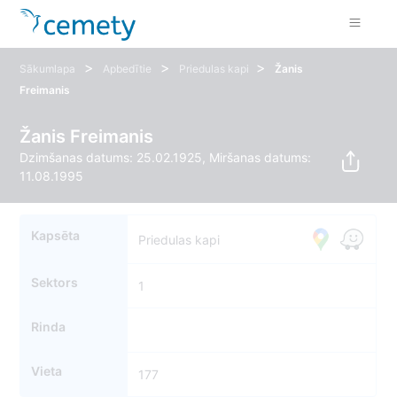
>
>
>
Sākumlapa
Apbedītie
Priedulas kapi
Žanis
Freimanis
Žanis Freimanis
Dzimšanas datums: 25.02.1925, Miršanas datums:
11.08.1995
Kapsēta
Priedulas kapi
Sektors
1
Rinda
Vieta
177