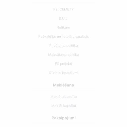
Par CEMETY
B.U.J.
Notikumi
Pašvaldību un lietotāju saraksts
Privātuma politika
Maksājumu politika
ES projekti
Sīkfailu iestatījumi
Meklēšana
Meklēt apbedīto
Meklēt kapsētu
Pakalpojumi