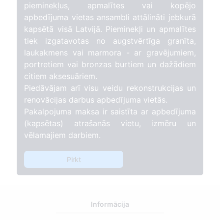
pieminekļus, apmalītes vai kopējo
apbedījuma vietas ansambli attālināti jebkurā
kapsētā visā Latvijā. Pieminekļi un apmalītes
tiek izgatavotas no augstvērtīga granīta,
laukakmens vai marmora - ar gravējumiem,
portretiem vai bronzas burtiem un dažādiem
citiem aksesuāriem.
Piedāvājam arī visu veidu rekonstrukcijas un
renovācijas darbus apbedījuma vietās.
Pakalpojuma maksa ir saistīta ar apbedījuma
(kapsētas) atrašanās vietu, izmēru un
vēlamajiem darbiem.
Pirkt
Informācija