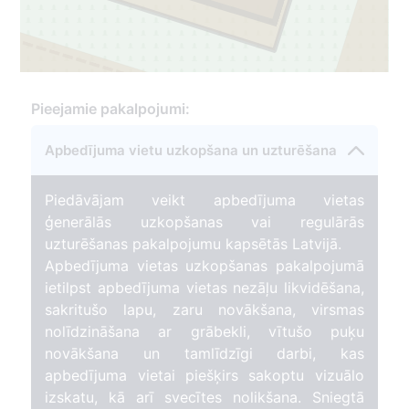
Pieejamie pakalpojumi:
7
Apbedījuma vietu uzkopšana un uzturēšana
Piedāvājam veikt apbedījuma vietas
ģenerālās uzkopšanas vai regulārās
uzturēšanas pakalpojumu kapsētās Latvijā.
Apbedījuma vietas uzkopšanas pakalpojumā
ietilpst apbedījuma vietas nezāļu likvidēšana,
sakritušo lapu, zaru novākšana, virsmas
nolīdzināšana ar grābekli, vītušo puķu
novākšana un tamlīdzīgi darbi, kas
apbedījuma vietai piešķirs sakoptu vizuālo
izskatu, kā arī svecītes nolikšana. Sniegtā