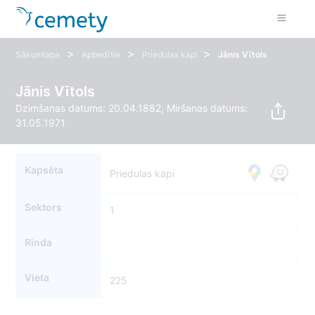
>
>
>
Sākumlapa
Apbedītie
Priedulas kapi
Jānis Vītols
Jānis Vītols
Dzimšanas datums: 20.04.1882, Miršanas datums:
31.05.1971
Kapsēta
Priedulas kapi
Sektors
1
Rinda
Vieta
225