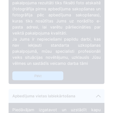
227
pakalpojuma rezultāti tiks fiksēti foto atskaitē
(fotogrāfija pirms apbedījuma sakopšanas un
fotogrāfija pēc apbedījuma sakopšanas),
kuras tiks nosūtītas Jums uz norādīto e-
pasta adresi, lai varētu pārliecināties par
veiktā pakalpojuma kvalitāti.
Ja Jums ir nepieciešami papildu darbi, kas
nav iekļauti standarta uzkopšanas
pakalpojumā, mūsu specialisti profesionāli
veiks situācijas novētējumu, uzklausīs Jūsu
vēlmes un sastādīs veicamo darba tāmi
Pirkt
Apbedījuma vietas labiekārtošana
Piedāvājam izgatavot un uzstādīt kapu