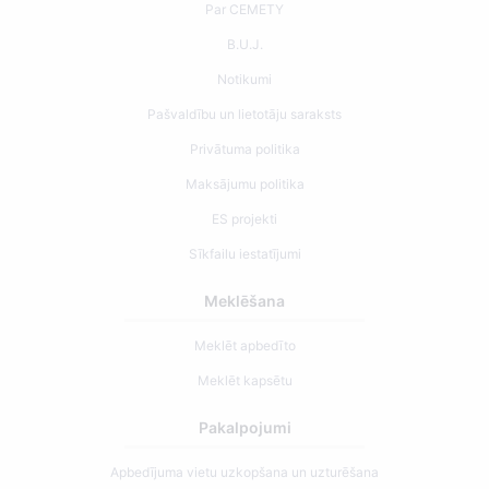
Par CEMETY
B.U.J.
Notikumi
Pašvaldību un lietotāju saraksts
Privātuma politika
Maksājumu politika
ES projekti
Sīkfailu iestatījumi
Meklēšana
Meklēt apbedīto
Meklēt kapsētu
Pakalpojumi
Apbedījuma vietu uzkopšana un uzturēšana