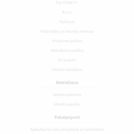
Par CEMETY
B.U.J.
Notikumi
Pašvaldību un lietotāju saraksts
Privātuma politika
Maksājumu politika
ES projekti
Sīkfailu iestatījumi
Meklēšana
Meklēt apbedīto
Meklēt kapsētu
Pakalpojumi
Apbedījuma vietu uzkopšana un uzturēšana