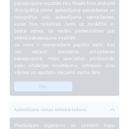
pakalpojuma rezultāti tiks fiksēti foto atskaitē
(fotogrāfija pirms apbedījuma sakopšanas un
fotogrāfija pēc apbedījuma sakopšanas),
kuras tiks nosūtītas Jums uz norādīto e-
pasta adresi, lai varētu pārliecināties par
veiktā pakalpojuma kvalitāti.
Ja Jums ir nepieciešami papildu darbi, kas
nav iekļauti standarta uzkopšanas
pakalpojumā, mūsu specialisti profesionāli
veiks situācijas novētējumu, uzklausīs Jūsu
vēlmes un sastādīs veicamo darba tāmi
Pirkt
Apbedījuma vietas labiekārtošana
Piedāvājam izgatavot un uzstādīt kapu