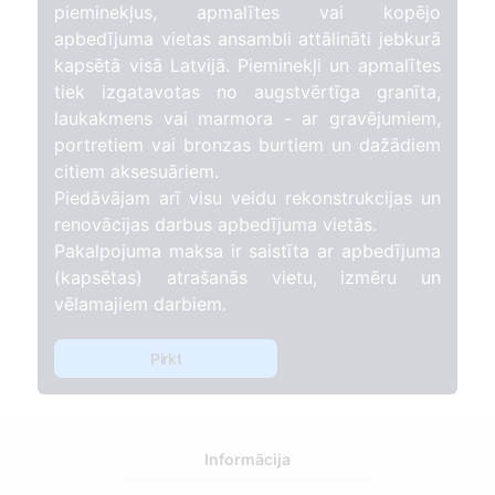
pieminekļus, apmalītes vai kopējo
apbedījuma vietas ansambli attālināti jebkurā
kapsētā visā Latvijā. Pieminekļi un apmalītes
tiek izgatavotas no augstvērtīga granīta,
laukakmens vai marmora - ar gravējumiem,
portretiem vai bronzas burtiem un dažādiem
citiem aksesuāriem.
Piedāvājam arī visu veidu rekonstrukcijas un
renovācijas darbus apbedījuma vietās.
Pakalpojuma maksa ir saistīta ar apbedījuma
(kapsētas) atrašanās vietu, izmēru un
vēlamajiem darbiem.
Pirkt
Informācija