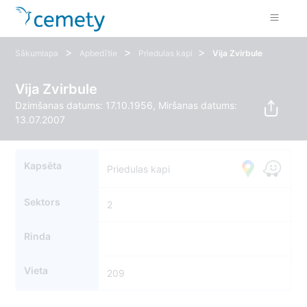
>
>
>
Sākumlapa
Apbedītie
Priedulas kapi
Vija Zvirbule
Vija Zvirbule
Dzimšanas datums: 17.10.1956, Miršanas datums:
13.07.2007
Kapsēta
Priedulas kapi
Sektors
2
Rinda
Vieta
209