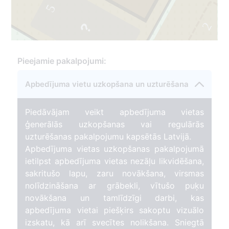
5
2
Pieejamie pakalpojumi:
Apbedījuma vietu uzkopšana un uzturēšana
Piedāvājam veikt apbedījuma vietas
ģenerālās uzkopšanas vai regulārās
uzturēšanas pakalpojumu kapsētās Latvijā.
Apbedījuma vietas uzkopšanas pakalpojumā
ietilpst apbedījuma vietas nezāļu likvidēšana,
sakritušo lapu, zaru novākšana, virsmas
nolīdzināšana ar grābekli, vītušo puķu
novākšana un tamlīdzīgi darbi, kas
apbedījuma vietai piešķirs sakoptu vizuālo
izskatu, kā arī svecītes nolikšana. Sniegtā