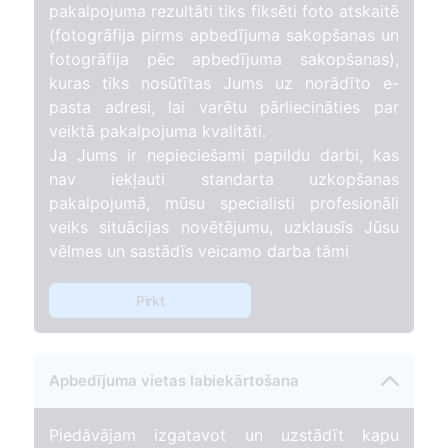
pakalpojuma rezultāti tiks fiksēti foto atskaitē
(fotogrāfija pirms apbedījuma sakopšanas un
fotogrāfija pēc apbedījuma sakopšanas),
kuras tiks nosūtītas Jums uz norādīto e-
pasta adresi, lai varētu pārliecināties par
veiktā pakalpojuma kvalitāti.
Ja Jums ir nepieciešami papildu darbi, kas
nav iekļauti standarta uzkopšanas
pakalpojumā, mūsu specialisti profesionāli
veiks situācijas novētējumu, uzklausīs Jūsu
vēlmes un sastādīs veicamo darba tāmi
Pirkt
Apbedījuma vietas labiekārtošana
Piedāvājam izgatavot un uzstādīt kapu