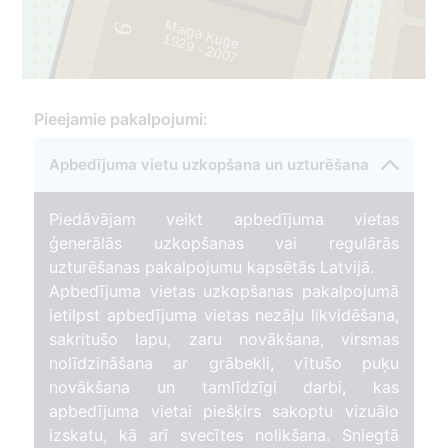
Maiga Kuģe
6
1
9
2
9
- 2
0
0
7
Pieejamie pakalpojumi:
5
179
Apbedījuma vietu uzkopšana un uzturēšana
Piedāvājam veikt apbedījuma vietas
ģenerālās uzkopšanas vai regulārās
uzturēšanas pakalpojumu kapsētās Latvijā.
Apbedījuma vietas uzkopšanas pakalpojumā
ietilpst apbedījuma vietas nezāļu likvidēšana,
sakritušo lapu, zaru novākšana, virsmas
nolīdzināšana ar grābekli, vītušo puķu
novākšana un tamlīdzīgi darbi, kas
apbedījuma vietai piešķirs sakoptu vizuālo
izskatu, kā arī svecītes nolikšana. Sniegtā