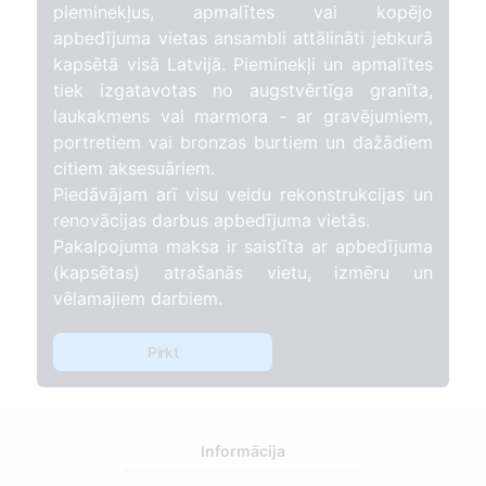
pieminekļus, apmalītes vai kopējo
apbedījuma vietas ansambli attālināti jebkurā
kapsētā visā Latvijā. Pieminekļi un apmalītes
tiek izgatavotas no augstvērtīga granīta,
laukakmens vai marmora - ar gravējumiem,
portretiem vai bronzas burtiem un dažādiem
citiem aksesuāriem.
Piedāvājam arī visu veidu rekonstrukcijas un
renovācijas darbus apbedījuma vietās.
Pakalpojuma maksa ir saistīta ar apbedījuma
(kapsētas) atrašanās vietu, izmēru un
vēlamajiem darbiem.
Pirkt
Informācija