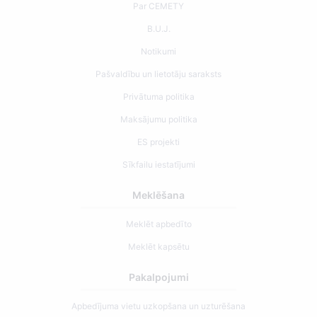
Par CEMETY
B.U.J.
Notikumi
Pašvaldību un lietotāju saraksts
Privātuma politika
Maksājumu politika
ES projekti
Sīkfailu iestatījumi
Meklēšana
Meklēt apbedīto
Meklēt kapsētu
Pakalpojumi
Apbedījuma vietu uzkopšana un uzturēšana