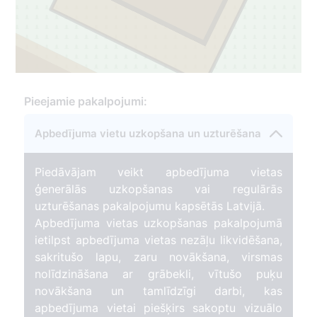
Pieejamie pakalpojumi:
1
Apbedījuma vietu uzkopšana un uzturēšana
Piedāvājam veikt apbedījuma vietas
ģenerālās uzkopšanas vai regulārās
uzturēšanas pakalpojumu kapsētās Latvijā.
351
Apbedījuma vietas uzkopšanas pakalpojumā
ietilpst apbedījuma vietas nezāļu likvidēšana,
sakritušo lapu, zaru novākšana, virsmas
nolīdzināšana ar grābekli, vītušo puķu
novākšana un tamlīdzīgi darbi, kas
apbedījuma vietai piešķirs sakoptu vizuālo