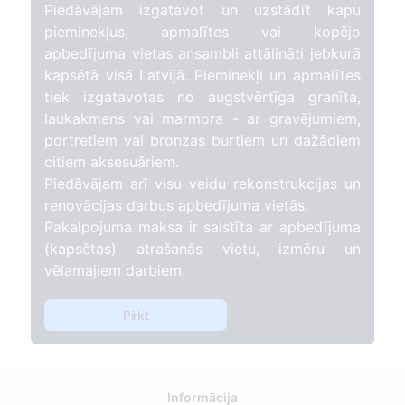
Piedāvājam izgatavot un uzstādīt kapu
pieminekļus, apmalītes vai kopējo
apbedījuma vietas ansambli attālināti jebkurā
kapsētā visā Latvijā. Pieminekļi un apmalītes
tiek izgatavotas no augstvērtīga granīta,
laukakmens vai marmora - ar gravējumiem,
portretiem vai bronzas burtiem un dažādiem
citiem aksesuāriem.
Piedāvājam arī visu veidu rekonstrukcijas un
renovācijas darbus apbedījuma vietās.
Pakalpojuma maksa ir saistīta ar apbedījuma
(kapsētas) atrašanās vietu, izmēru un
vēlamajiem darbiem.
Pirkt
Informācija