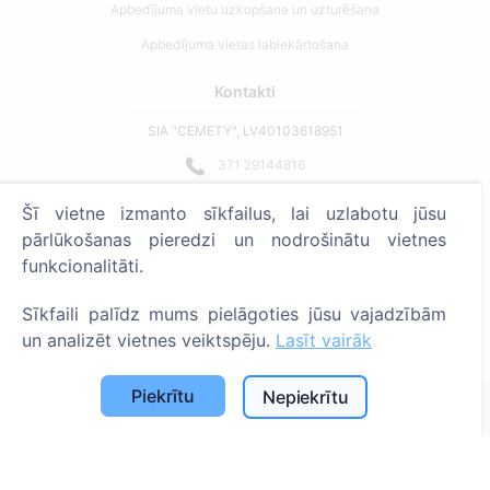
Apbedījuma vietu uzkopšana un uzturēšana
Apbedījuma vietas labiekārtošana
Kontakti
SIA "CEMETY", LV40103618951
371 29144816
info@cemety.lv
Šī vietne izmanto sīkfailus, lai uzlabotu jūsu
Strādājam visā Latvijā!
pārlūkošanas pieredzi un nodrošinātu vietnes
funkcionalitāti.
Sīkfaili palīdz mums pielāgoties jūsu vajadzībām
un analizēt vietnes veiktspēju.
Lasīt vairāk
Administratoriem
Piekrītu
Nepiekrītu
© 2013 - 2026 Cemety Visas tiesības aizsargātas
Privātuma politika un noteikumi.