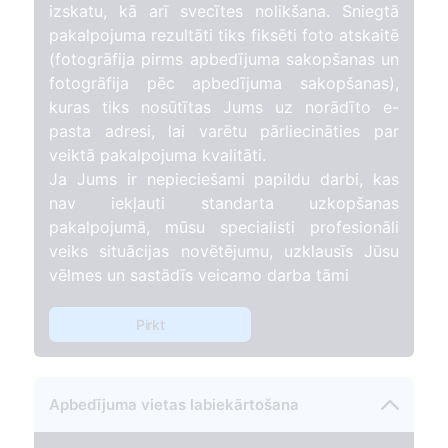
izskatu, kā arī svecītes nolikšana. Sniegtā
pakalpojuma rezultāti tiks fiksēti foto atskaitē
(fotogrāfija pirms apbedījuma sakopšanas un
fotogrāfija pēc apbedījuma sakopšanas),
kuras tiks nosūtītas Jums uz norādīto e-
pasta adresi, lai varētu pārliecināties par
veiktā pakalpojuma kvalitāti.
Ja Jums ir nepieciešami papildu darbi, kas
nav iekļauti standarta uzkopšanas
pakalpojumā, mūsu specialisti profesionāli
veiks situācijas novētējumu, uzklausīs Jūsu
vēlmes un sastādīs veicamo darba tāmi
Pirkt
Apbedījuma vietas labiekārtošana