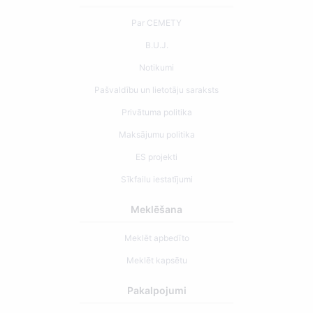
Par CEMETY
B.U.J.
Notikumi
Pašvaldību un lietotāju saraksts
Privātuma politika
Maksājumu politika
ES projekti
Sīkfailu iestatījumi
Meklēšana
Meklēt apbedīto
Meklēt kapsētu
Pakalpojumi