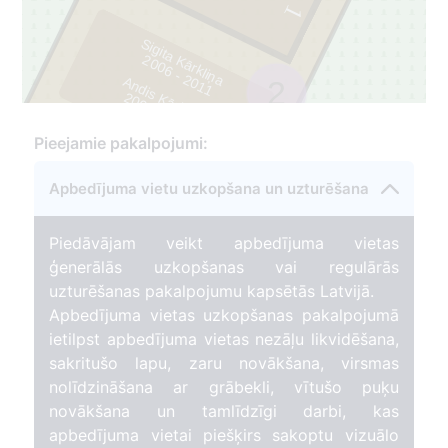
1
Sigita Kārkliņa
2
0
0
6
-
2
0
1
1
Andis Kārkliņš
2
2
0
0
8
-
2
0
1
1
2
351
Pieejamie pakalpojumi:
Apbedījuma vietu uzkopšana un uzturēšana
Piedāvājam veikt apbedījuma vietas
ģenerālās uzkopšanas vai regulārās
uzturēšanas pakalpojumu kapsētās Latvijā.
Apbedījuma vietas uzkopšanas pakalpojumā
ietilpst apbedījuma vietas nezāļu likvidēšana,
sakritušo lapu, zaru novākšana, virsmas
nolīdzināšana ar grābekli, vītušo puķu
novākšana un tamlīdzīgi darbi, kas
apbedījuma vietai piešķirs sakoptu vizuālo