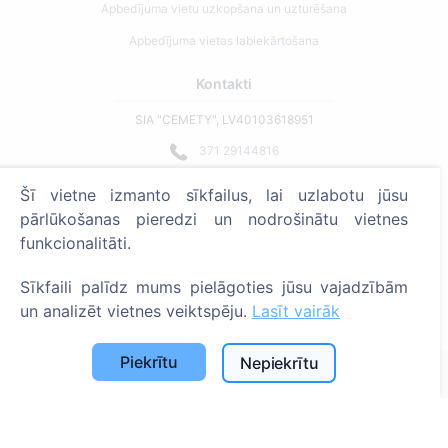
Apbedījuma vietu uzkopšana un uzturēšana
Apbedījuma vietas labiekārtošana
Kontakti
SIA "CEMETY", LV40103618951
371 29144816
info@cemety.lv
Šī vietne izmanto sīkfailus, lai uzlabotu jūsu
Strādājam visā Latvijā!
pārlūkošanas pieredzi un nodrošinātu vietnes
funkcionalitāti.
Sīkfaili palīdz mums pielāgoties jūsu vajadzībām
un analizēt vietnes veiktspēju.
Lasīt vairāk
Administratoriem
Piekrītu
Nepiekrītu
© 2013 - 2026 Cemety Visas tiesības aizsargātas
Privātuma politika un noteikumi.