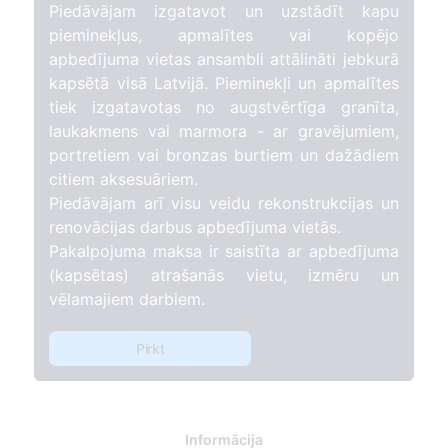
Piedāvājam izgatavot un uzstādīt kapu
pieminekļus, apmalītes vai kopējo
apbedījuma vietas ansambli attālināti jebkurā
kapsētā visā Latvijā. Pieminekļi un apmalītes
tiek izgatavotas no augstvērtīga granīta,
laukakmens vai marmora - ar gravējumiem,
portretiem vai bronzas burtiem un dažādiem
citiem aksesuāriem.
Piedāvājam arī visu veidu rekonstrukcijas un
renovācijas darbus apbedījuma vietās.
Pakalpojuma maksa ir saistīta ar apbedījuma
(kapsētas) atrašanās vietu, izmēru un
vēlamajiem darbiem.
Pirkt
Informācija