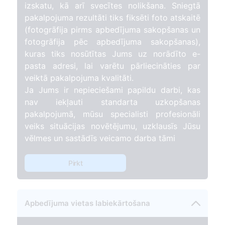
izskatu, kā arī svecītes nolikšana. Sniegtā
pakalpojuma rezultāti tiks fiksēti foto atskaitē
(fotogrāfija pirms apbedījuma sakopšanas un
fotogrāfija pēc apbedījuma sakopšanas),
kuras tiks nosūtītas Jums uz norādīto e-
pasta adresi, lai varētu pārliecināties par
veiktā pakalpojuma kvalitāti.
Ja Jums ir nepieciešami papildu darbi, kas
nav iekļauti standarta uzkopšanas
pakalpojumā, mūsu specialisti profesionāli
veiks situācijas novētējumu, uzklausīs Jūsu
vēlmes un sastādīs veicamo darba tāmi
Pirkt
Apbedījuma vietas labiekārtošana