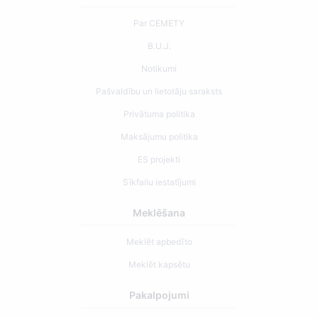
Par CEMETY
B.U.J.
Notikumi
Pašvaldību un lietotāju saraksts
Privātuma politika
Maksājumu politika
ES projekti
Sīkfailu iestatījumi
Meklēšana
Meklēt apbedīto
Meklēt kapsētu
Pakalpojumi