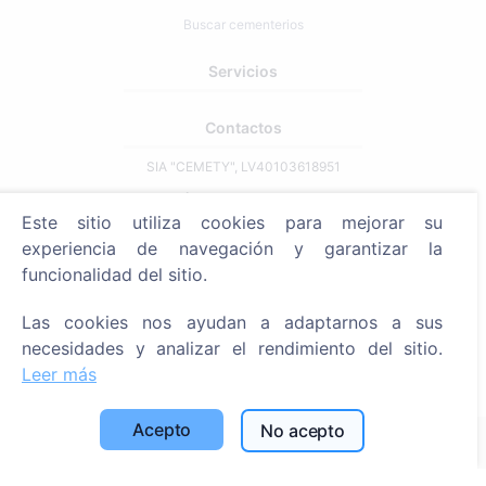
Buscar cementerios
Servicios
Contactos
SIA "CEMETY", LV40103618951
371 29144816
Este sitio utiliza cookies para mejorar su
info@cemety.lv
experiencia de navegación y garantizar la
¡Operamos en todo el país!
funcionalidad del sitio.
Las cookies nos ayudan a adaptarnos a sus
necesidades y analizar el rendimiento del sitio.
Leer más
Administrators
Acepto
No acepto
© 2013 - 2026 Cemety Todos los derechos reservados
Política de privacidad y condiciones.