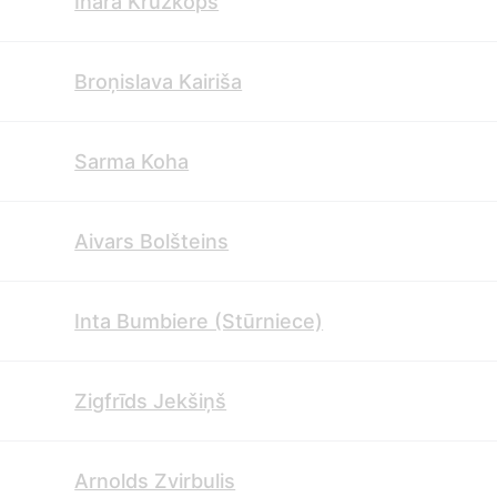
Ināra Krūzkops
Broņislava Kairiša
Sarma Koha
Aivars Bolšteins
Inta Bumbiere (Stūrniece)
Zigfrīds Jekšiņš
Arnolds Zvirbulis