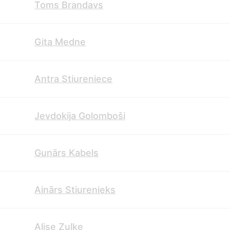
Toms Brandavs
Gita Medne
Antra Stiureniece
Jevdokija Golomboši
Gunārs Kabels
Ainārs Stiurenieks
Alise Zuļķe