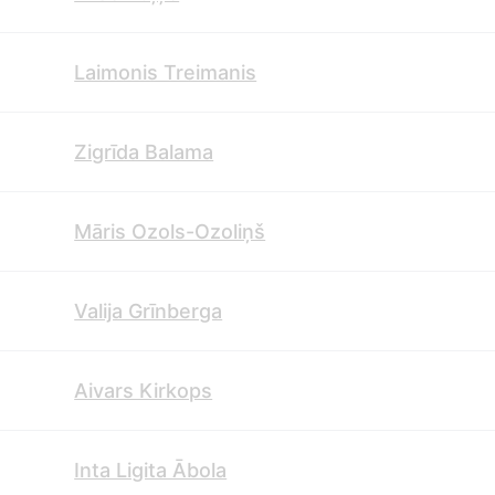
Laimonis Treimanis
Zigrīda Balama
Māris Ozols-Ozoliņš
Valija Grīnberga
Aivars Kirkops
Inta Ligita Ābola