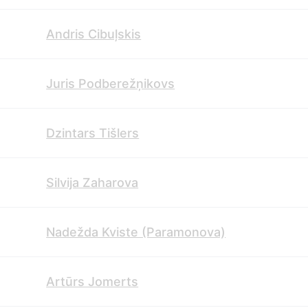
Andris Cibuļskis
Juris Podberežņikovs
Dzintars Tišlers
Silvija Zaharova
Nadežda Kviste (Paramonova)
Artūrs Jomerts