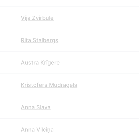
Vija Zvirbule
Rita Stalbergs
Austra Krīgere
Kristofers Mudragels
Anna Slava
Anna Vilciņa