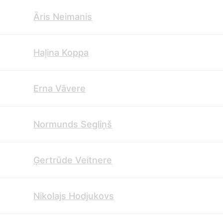
Āris Neimanis
Haļina Koppa
Erna Vāvere
Normunds Segliņš
Ģertrūde Veitnere
Nikolajs Hodjukovs