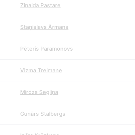
Zinaida Pastare
Staņislavs Ārmans
Pēteris Paramonovs
Vizma Treimane
Mirdza Segliņa
Gunārs Stalbergs