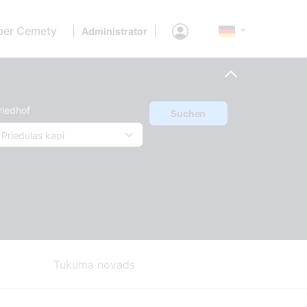
ber Cemety
|
|
Administrator
riedhof
Suchen
Tukuma novads