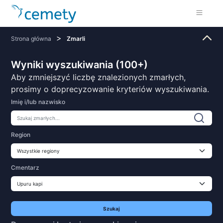
>
Strona główna
Zmarli
Wyniki wyszukiwania (100+)
Aby zmniejszyć liczbę znalezionych zmarłych,
prosimy o doprecyzowanie kryteriów wyszukiwania.
Imię i/lub nazwisko
Region
Cmentarz
Szukaj