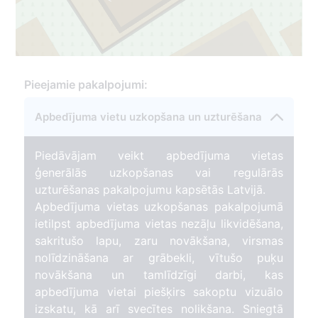
Pieejamie pakalpojumi:
1
77
Apbedījuma vietu uzkopšana un uzturēšana
Piedāvājam veikt apbedījuma vietas
ģenerālās uzkopšanas vai regulārās
uzturēšanas pakalpojumu kapsētās Latvijā.
Apbedījuma vietas uzkopšanas pakalpojumā
ietilpst apbedījuma vietas nezāļu likvidēšana,
sakritušo lapu, zaru novākšana, virsmas
nolīdzināšana ar grābekli, vītušo puķu
novākšana un tamlīdzīgi darbi, kas
apbedījuma vietai piešķirs sakoptu vizuālo
izskatu, kā arī svecītes nolikšana. Sniegtā