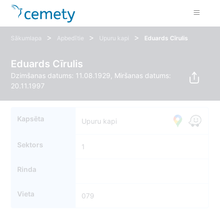
>
>
>
Sākumlapa
Apbedītie
Upuru kapi
Eduards Cīrulis
Eduards Cīrulis
Dzimšanas datums: 11.08.1929, Miršanas datums:
20.11.1997
Kapsēta
Upuru kapi
Sektors
1
Rinda
Vieta
079