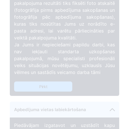
pakalpojuma rezultāti tiks fiksēti foto atskaitē
(fotogrāfija pirms apbedījuma sakopšanas un
fotogrāfija pēc apbedījuma sakopšanas),
kuras tiks nosūtītas Jums uz norādīto e-
pasta adresi, lai varētu pārliecināties par
veiktā pakalpojuma kvalitāti.
Ja Jums ir nepieciešami papildu darbi, kas
nav iekļauti standarta uzkopšanas
pakalpojumā, mūsu specialisti profesionāli
veiks situācijas novētējumu, uzklausīs Jūsu
vēlmes un sastādīs veicamo darba tāmi
Pirkt
Apbedījuma vietas labiekārtošana
Piedāvājam izgatavot un uzstādīt kapu