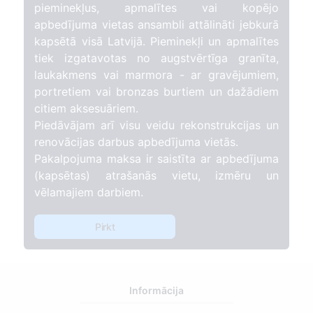
pieminekļus, apmalītes vai kopējo
apbedījuma vietas ansambli attālināti jebkurā
kapsētā visā Latvijā. Pieminekļi un apmalītes
tiek izgatavotas no augstvērtīga granīta,
laukakmens vai marmora - ar gravējumiem,
portretiem vai bronzas burtiem un dažādiem
citiem aksesuāriem.
Piedāvājam arī visu veidu rekonstrukcijas un
renovācijas darbus apbedījuma vietās.
Pakalpojuma maksa ir saistīta ar apbedījuma
(kapsētas) atrašanās vietu, izmēru un
vēlamajiem darbiem.
Pirkt
Informācija