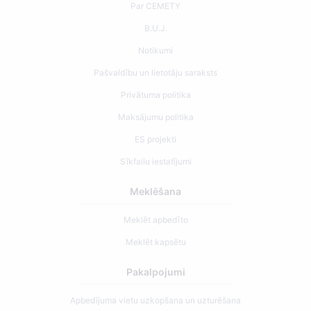
Par CEMETY
B.U.J.
Notikumi
Pašvaldību un lietotāju saraksts
Privātuma politika
Maksājumu politika
ES projekti
Sīkfailu iestatījumi
Meklēšana
Meklēt apbedīto
Meklēt kapsētu
Pakalpojumi
Apbedījuma vietu uzkopšana un uzturēšana