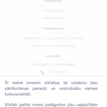
Meklēšana
Meklēt apbedīto
Meklēt kapsētu
Pakalpojumi
Apbedījuma vietu uzkopšana un uzturēšana
Apbedījuma vietas labiekārtošana
Kontakti
SIA "CEMETY", LV40103618951
371 29144816
info@cemety.lv
Šī vietne izmanto sīkfailus, lai uzlabotu jūsu
Strādājam visā Latvijā!
pārlūkošanas pieredzi un nodrošinātu vietnes
funkcionalitāti.
Sīkfaili palīdz mums pielāgoties jūsu vajadzībām