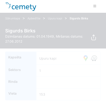
>
>
>
Sākumlapa
Apbedītie
Upuru kapi
Sigurds Birks
Sigurds Birks
Dzimšanas datums: 01.04.1949, Miršanas datums:
27.06.2012
Kapsēta
Upuru kapi
Sektors
1
Rinda
Vieta
153