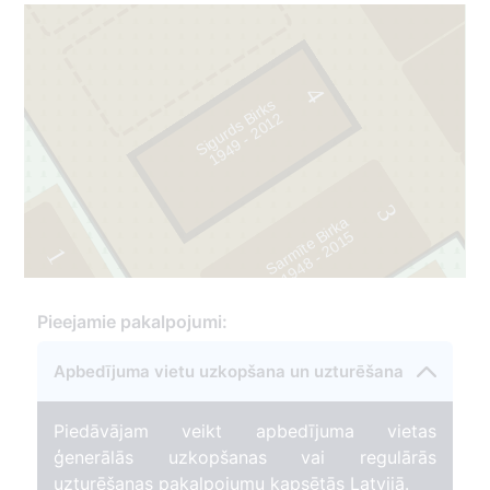
4
Sigurds Birks
2
1
9
4
9
-
2
0
1
3
Sarmīte Birka
5
1
1
9
4
8
-
2
0
1
Pieejamie pakalpojumi:
1
Apbedījuma vietu uzkopšana un uzturēšana
Piedāvājam veikt apbedījuma vietas
175
ģenerālās uzkopšanas vai regulārās
uzturēšanas pakalpojumu kapsētās Latvijā.