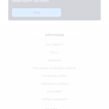
vēlamajiem darbiem.
Pirkt
Informācija
Par CEMETY
B.U.J.
Notikumi
Pašvaldību un lietotāju saraksts
Privātuma politika
Maksājumu politika
ES projekti
Sīkfailu iestatījumi