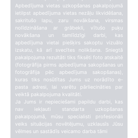
Apbedījuma vietas uzkopšanas pakalpojumā
ietilpst apbedījuma vietas nezāļu likvidēšana,
sakritušo lapu, zaru novākšana, virsmas
nolīdzināšana ar grābekli, vītušo puķu
novākšana un tamlīdzīgi darbi, kas
apbedījuma vietai piešķirs sakoptu vizuālo
izskatu, kā arī svecītes nolikšana. Sniegtā
pakalpojuma rezultāti tiks fiksēti foto atskaitē
(fotogrāfija pirms apbedījuma sakopšanas un
fotogrāfija pēc apbedījuma sakopšanas),
kuras tiks nosūtītas Jums uz norādīto e-
pasta adresi, lai varētu pārliecināties par
veiktā pakalpojuma kvalitāti.
Ja Jums ir nepieciešami papildu darbi, kas
nav iekļauti standarta uzkopšanas
pakalpojumā, mūsu specialisti profesionāli
veiks situācijas novētējumu, uzklausīs Jūsu
vēlmes un sastādīs veicamo darba tāmi