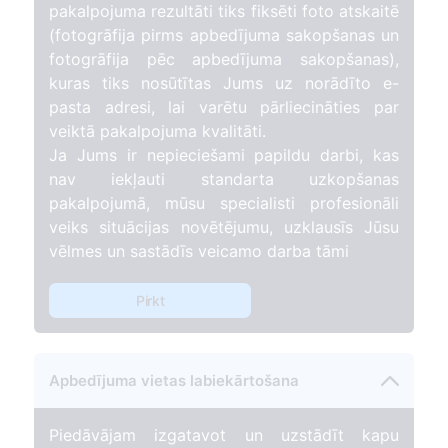
pakalpojuma rezultāti tiks fiksēti foto atskaitē
(fotogrāfija pirms apbedījuma sakopšanas un
fotogrāfija pēc apbedījuma sakopšanas),
kuras tiks nosūtītas Jums uz norādīto e-
pasta adresi, lai varētu pārliecināties par
veiktā pakalpojuma kvalitāti.
Ja Jums ir nepieciešami papildu darbi, kas
nav iekļauti standarta uzkopšanas
pakalpojumā, mūsu specialisti profesionāli
veiks situācijas novētējumu, uzklausīs Jūsu
vēlmes un sastādīs veicamo darba tāmi
Pirkt
Apbedījuma vietas labiekārtošana
Piedāvājam izgatavot un uzstādīt kapu