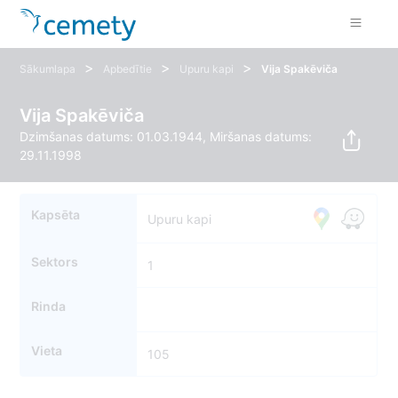
>
>
>
Sākumlapa
Apbedītie
Upuru kapi
Vija Spakēviča
Vija Spakēviča
Dzimšanas datums: 01.03.1944, Miršanas datums:
29.11.1998
Kapsēta
Upuru kapi
Sektors
1
Rinda
Vieta
105