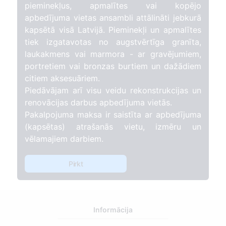
pieminekļus, apmalītes vai kopējo
apbedījuma vietas ansambli attālināti jebkurā
kapsētā visā Latvijā. Pieminekļi un apmalītes
tiek izgatavotas no augstvērtīga granīta,
laukakmens vai marmora - ar gravējumiem,
portretiem vai bronzas burtiem un dažādiem
citiem aksesuāriem.
Piedāvājam arī visu veidu rekonstrukcijas un
renovācijas darbus apbedījuma vietās.
Pakalpojuma maksa ir saistīta ar apbedījuma
(kapsētas) atrašanās vietu, izmēru un
vēlamajiem darbiem.
Pirkt
Informācija