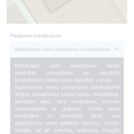
2
107
1
3
Pieejamie pakalpojumi:
Apbedījuma vietu uzkopšana un uzturēšana
Piedāvājam veikt apbedījuma vietas
ģenerālās uzkopšanas vai regulārās
uzturēšanas pakalpojumu kapsētās Latvijā.
Apbedījuma vietas uzkopšanas pakalpojumā
ietilpst apbedījuma vietas nezāļu likvidēšana,
sakritušo lapu, zaru novākšana, virsmas
nolīdzināšana ar grābekli, vītušo puķu
novākšana un tamlīdzīgi darbi, kas
apbedījuma vietai piešķirs sakoptu vizuālo
izskatu, kā arī svecītes nolikšana. Sniegtā