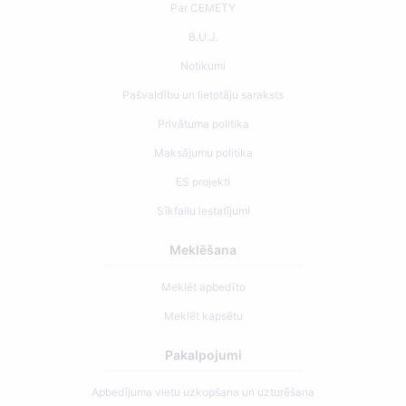
Par CEMETY
B.U.J.
Notikumi
Pašvaldību un lietotāju saraksts
Privātuma politika
Maksājumu politika
ES projekti
Sīkfailu iestatījumi
Meklēšana
Meklēt apbedīto
Meklēt kapsētu
Pakalpojumi
Apbedījuma vietu uzkopšana un uzturēšana