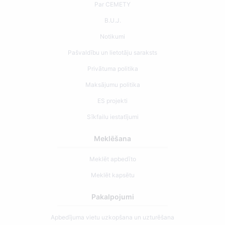
Par CEMETY
B.U.J.
Notikumi
Pašvaldību un lietotāju saraksts
Privātuma politika
Maksājumu politika
ES projekti
Sīkfailu iestatījumi
Meklēšana
Meklēt apbedīto
Meklēt kapsētu
Pakalpojumi
Apbedījuma vietu uzkopšana un uzturēšana