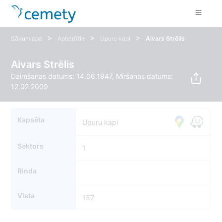
>
>
>
Sākumlapa
Apbedītie
Upuru kapi
Aivars Strēlis
Aivars Strēlis
Dzimšanas datums: 14.06.1947, Miršanas datums:
12.02.2009
Kapsēta
Upuru kapi
Sektors
1
Rinda
Vieta
157