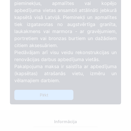
pieminekļus, apmalītes vai kopējo
apbedījuma vietas ansambli attālināti jebkurā
kapsētā visā Latvijā. Pieminekļi un apmalītes
tiek izgatavotas no augstvērtīga granīta,
laukakmens vai marmora - ar gravējumiem,
portretiem vai bronzas burtiem un dažādiem
citiem aksesuāriem.
Piedāvājam arī visu veidu rekonstrukcijas un
renovācijas darbus apbedījuma vietās.
Pakalpojuma maksa ir saistīta ar apbedījuma
(kapsētas) atrašanās vietu, izmēru un
vēlamajiem darbiem.
Pirkt
Informācija