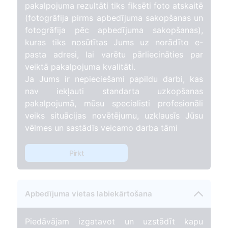
pakalpojuma rezultāti tiks fiksēti foto atskaitē
(fotogrāfija pirms apbedījuma sakopšanas un
fotogrāfija pēc apbedījuma sakopšanas),
kuras tiks nosūtītas Jums uz norādīto e-
pasta adresi, lai varētu pārliecināties par
veiktā pakalpojuma kvalitāti.
Ja Jums ir nepieciešami papildu darbi, kas
nav iekļauti standarta uzkopšanas
pakalpojumā, mūsu specialisti profesionāli
veiks situācijas novētējumu, uzklausīs Jūsu
vēlmes un sastādīs veicamo darba tāmi
Pirkt
Apbedījuma vietas labiekārtošana
Piedāvājam izgatavot un uzstādīt kapu