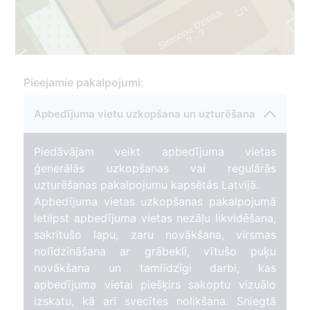
5
Simsonu Dzimta
157
?
?
-
1
167
6
Pieejamie pakalpojumi:
Apbedījuma vietu uzkopšana un uzturēšana
Piedāvājam veikt apbedījuma vietas
ģenerālās uzkopšanas vai regulārās
uzturēšanas pakalpojumu kapsētās Latvijā.
Apbedījuma vietas uzkopšanas pakalpojumā
ietilpst apbedījuma vietas nezāļu likvidēšana,
sakritušo lapu, zaru novākšana, virsmas
nolīdzināšana ar grābekli, vītušo puķu
novākšana un tamlīdzīgi darbi, kas
apbedījuma vietai piešķirs sakoptu vizuālo
izskatu, kā arī svecītes nolikšana. Sniegtā