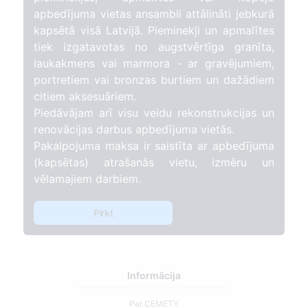
apbedījuma vietas ansambli attālināti jebkurā
kapsētā visā Latvijā. Pieminekļi un apmalītes
tiek izgatavotas no augstvērtīga granīta,
laukakmens vai marmora - ar gravējumiem,
portretiem vai bronzas burtiem un dažādiem
citiem aksesuāriem.
Piedāvājam arī visu veidu rekonstrukcijas un
renovācijas darbus apbedījuma vietās.
Pakalpojuma maksa ir saistīta ar apbedījuma
(kapsētas) atrašanās vietu, izmēru un
vēlamajiem darbiem.
Pirkt
Informācija
Par CEMETY