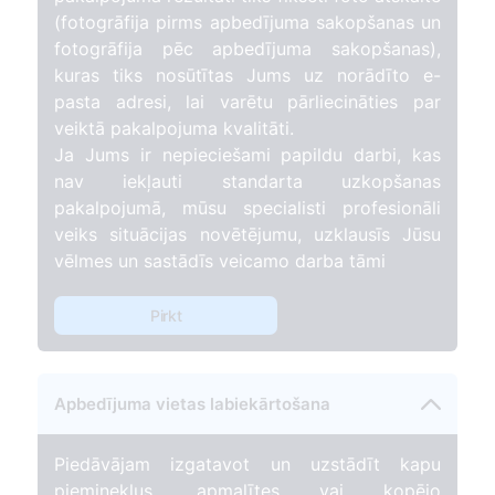
(fotogrāfija pirms apbedījuma sakopšanas un
fotogrāfija pēc apbedījuma sakopšanas),
kuras tiks nosūtītas Jums uz norādīto e-
pasta adresi, lai varētu pārliecināties par
veiktā pakalpojuma kvalitāti.
Ja Jums ir nepieciešami papildu darbi, kas
nav iekļauti standarta uzkopšanas
pakalpojumā, mūsu specialisti profesionāli
veiks situācijas novētējumu, uzklausīs Jūsu
vēlmes un sastādīs veicamo darba tāmi
Pirkt
Apbedījuma vietas labiekārtošana
Piedāvājam izgatavot un uzstādīt kapu
pieminekļus, apmalītes vai kopējo