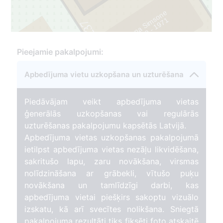
Anna Simsone
1
237
1
9
0
9
-
1
9
7
1
Pieejamie pakalpojumi:
Apbedījuma vietu uzkopšana un uzturēšana
Piedāvājam veikt apbedījuma vietas
ģenerālās uzkopšanas vai regulārās
uzturēšanas pakalpojumu kapsētās Latvijā.
Apbedījuma vietas uzkopšanas pakalpojumā
ietilpst apbedījuma vietas nezāļu likvidēšana,
sakritušo lapu, zaru novākšana, virsmas
nolīdzināšana ar grābekli, vītušo puķu
novākšana un tamlīdzīgi darbi, kas
apbedījuma vietai piešķirs sakoptu vizuālo
izskatu, kā arī svecītes nolikšana. Sniegtā
pakalpojuma rezultāti tiks fiksēti foto atskaitē