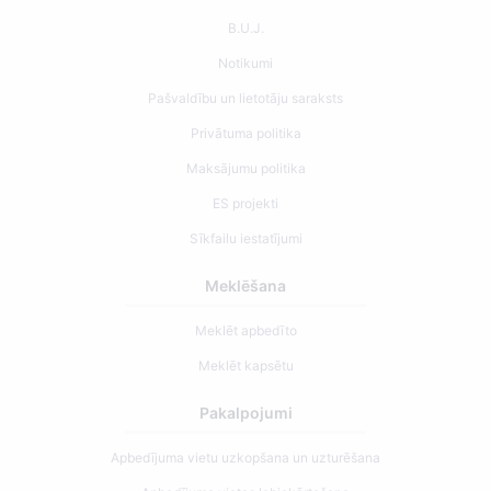
B.U.J.
Notikumi
Pašvaldību un lietotāju saraksts
Privātuma politika
Maksājumu politika
ES projekti
Sīkfailu iestatījumi
Meklēšana
Meklēt apbedīto
Meklēt kapsētu
Pakalpojumi
Apbedījuma vietu uzkopšana un uzturēšana