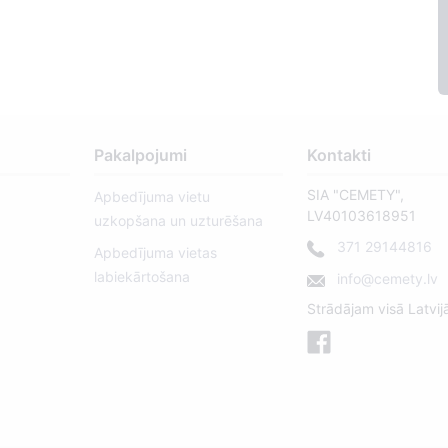
Pakalpojumi
Kontakti
SIA "CEMETY",
Apbedījuma vietu
LV40103618951
uzkopšana un uzturēšana
371 29144816
Apbedījuma vietas
labiekārtošana
info@cemety.lv
Strādājam visā Latvij