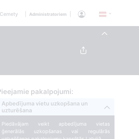
 Cemety
|
|
Administratoriem
Pieejamie pakalpojumi:
Apbedījuma vietu uzkopšana un
uzturēšana
Piedāvājam veikt apbedījuma vietas
ģenerālās uzkopšanas vai regulārās
uzturēšanas pakalpojumu kapsētās Latvijā.