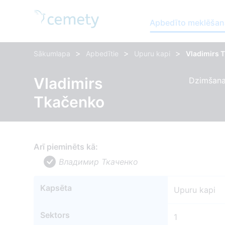
Apbedīto meklēšan
>
>
>
Sākumlapa
Apbedītie
Upuru kapi
Vladimirs 
Vladimirs
Dzimšanas
Tkačenko
Arī pieminēts kā:
Владимир Ткаченко
Kapsēta
Upuru kapi
Sektors
1