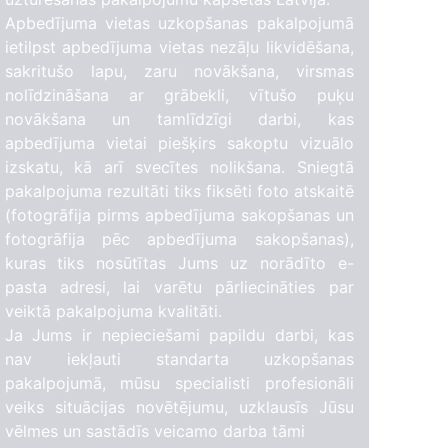
Apbedījuma vietas uzkopšanas pakalpojumā
ietilpst apbedījuma vietas nezāļu likvidēšana,
sakritušo lapu, zaru novākšana, virsmas
nolīdzināšana ar grābekli, vītušo puķu
novākšana un tamlīdzīgi darbi, kas
apbedījuma vietai piešķirs sakoptu vizuālo
izskatu, kā arī svecītes nolikšana. Sniegtā
pakalpojuma rezultāti tiks fiksēti foto atskaitē
63
(fotogrāfija pirms apbedījuma sakopšanas un
fotogrāfija pēc apbedījuma sakopšanas),
kuras tiks nosūtītas Jums uz norādīto e-
4
pasta adresi, lai varētu pārliecināties par
veiktā pakalpojuma kvalitāti.
Ja Jums ir nepieciešami papildu darbi, kas
nav iekļauti standarta uzkopšanas
5
pakalpojumā, mūsu specialisti profesionāli
veiks situācijas novētējumu, uzklausīs Jūsu
vēlmes un sastādīs veicamo darba tāmi