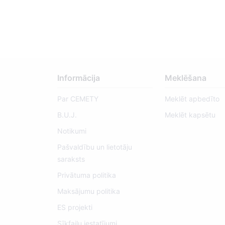
Informācija
Meklēšana
Par CEMETY
Meklēt apbedīto
B.U.J.
Meklēt kapsētu
Notikumi
Pašvaldību un lietotāju
saraksts
Privātuma politika
Maksājumu politika
ES projekti
Sīkfailu iestatījumi