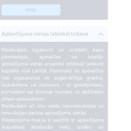
Pirkt
Apbedījuma vietas labiekārtošana
Piedāvājam izgatavot un uzstādīt kapu
pieminekļus, apmalītes vai kopējo
apbedījuma vietas ansambli attālināti jebkurā
kapsētā visā Latvijā. Pieminekļi un apmalītes
tiek izgatavotas no augstvērtīga granīta,
laukakmens vai marmora - ar gravējumiem,
portretiem vai bronzas burtiem un dažādiem
citiem aksesuāriem.
Piedāvājam arī visu veidu rekonstrukcijas un
renovācijas darbus apbedījuma vietās.
5
Pakalpojuma maksa ir saistīta ar apbedījuma
(kapsētas) atrašanās vietu, izmēru un