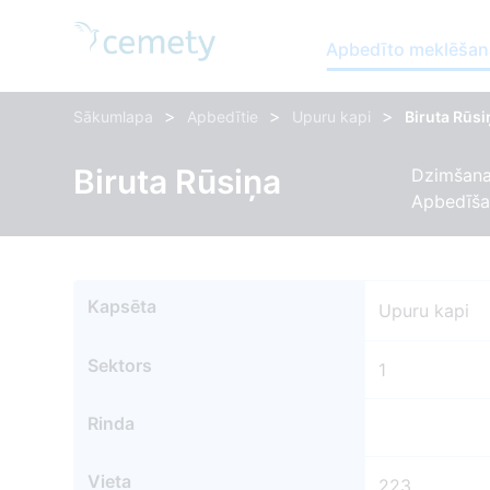
Apbedīto meklēšan
>
>
>
Sākumlapa
Apbedītie
Upuru kapi
Biruta Rūsi
Biruta Rūsiņa
Dzimšanas
Apbedīša
Kapsēta
Upuru kapi
Sektors
1
Rinda
Vieta
223