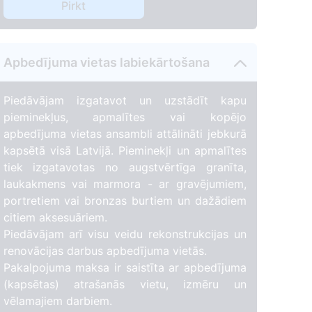
Pirkt
Apbedījuma vietas labiekārtošana
Piedāvājam izgatavot un uzstādīt kapu
pieminekļus, apmalītes vai kopējo
apbedījuma vietas ansambli attālināti jebkurā
kapsētā visā Latvijā. Pieminekļi un apmalītes
tiek izgatavotas no augstvērtīga granīta,
laukakmens vai marmora - ar gravējumiem,
portretiem vai bronzas burtiem un dažādiem
citiem aksesuāriem.
Piedāvājam arī visu veidu rekonstrukcijas un
renovācijas darbus apbedījuma vietās.
Pakalpojuma maksa ir saistīta ar apbedījuma
(kapsētas) atrašanās vietu, izmēru un
vēlamajiem darbiem.