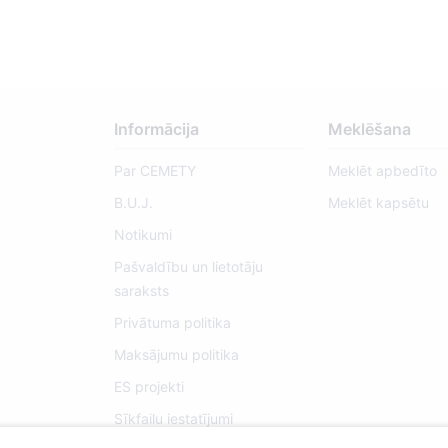
Informācija
Meklēšana
Par CEMETY
Meklēt apbedīto
B.U.J.
Meklēt kapsētu
Notikumi
Pašvaldību un lietotāju
saraksts
Privātuma politika
Maksājumu politika
ES projekti
Sīkfailu iestatījumi