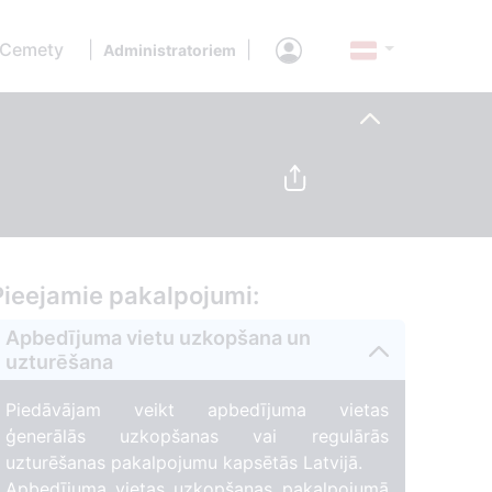
 Cemety
|
|
Administratoriem
Pieejamie pakalpojumi:
Apbedījuma vietu uzkopšana un
uzturēšana
Piedāvājam veikt apbedījuma vietas
ģenerālās uzkopšanas vai regulārās
uzturēšanas pakalpojumu kapsētās Latvijā.
Apbedījuma vietas uzkopšanas pakalpojumā