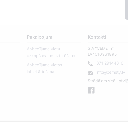
Pakalpojumi
Kontakti
SIA "CEMETY",
Apbedījuma vietu
LV40103618951
uzkopšana un uzturēšana
371 29144816
Apbedījuma vietas
labiekārtošana
info@cemety.lv
Strādājam visā Latvij