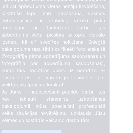
ietilpst apbedījuma vietas nezāļu likvidēšana,
sakritušo lapu, zaru novākšana, virsmas
nolīdzināšana ar grābekli, vītušo puķu
novākšana un tamlīdzīgi darbi, kas
apbedījuma vietai piešķirs sakoptu vizuālo
izskatu, kā arī svecītes nolikšana. Sniegtā
pakalpojuma rezultāti tiks fiksēti foto atskaitē
(fotogrāfija pirms apbedījuma sakopšanas un
fotogrāfija pēc apbedījuma sakopšanas),
kuras tiks nosūtītas Jums uz norādīto e-
pasta adresi, lai varētu pārliecināties par
veiktā pakalpojuma kvalitāti.
Ja Jums ir nepieciešami papildu darbi, kas
nav iekļauti standarta uzkopšanas
pakalpojumā, mūsu specialisti profesionāli
veiks situācijas novētējumu, uzklausīs Jūsu
vēlmes un sastādīs veicamo darba tāmi