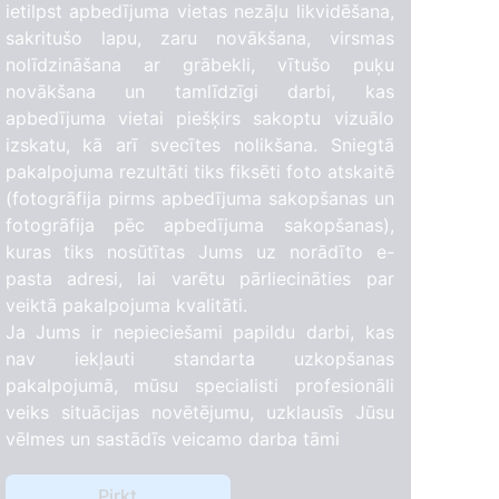
ietilpst apbedījuma vietas nezāļu likvidēšana,
sakritušo lapu, zaru novākšana, virsmas
nolīdzināšana ar grābekli, vītušo puķu
novākšana un tamlīdzīgi darbi, kas
apbedījuma vietai piešķirs sakoptu vizuālo
izskatu, kā arī svecītes nolikšana. Sniegtā
pakalpojuma rezultāti tiks fiksēti foto atskaitē
(fotogrāfija pirms apbedījuma sakopšanas un
fotogrāfija pēc apbedījuma sakopšanas),
kuras tiks nosūtītas Jums uz norādīto e-
pasta adresi, lai varētu pārliecināties par
veiktā pakalpojuma kvalitāti.
Ja Jums ir nepieciešami papildu darbi, kas
3
nav iekļauti standarta uzkopšanas
pakalpojumā, mūsu specialisti profesionāli
veiks situācijas novētējumu, uzklausīs Jūsu
vēlmes un sastādīs veicamo darba tāmi
Pirkt