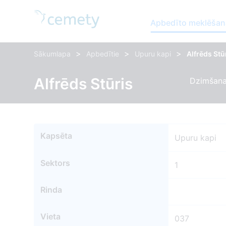
Apbedīto meklēšan
>
>
>
Sākumlapa
Apbedītie
Upuru kapi
Alfrēds Stū
Alfrēds Stūris
Dzimšanas
Kapsēta
Upuru kapi
Sektors
1
Rinda
Vieta
037