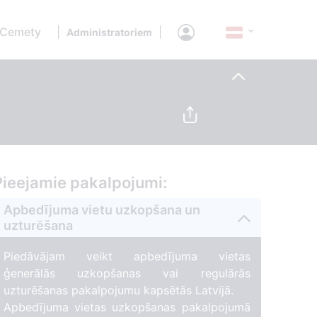
 Cemety
|
|
Administratoriem
Pieejamie pakalpojumi:
Apbedījuma vietu uzkopšana un
uzturēšana
Piedāvājam veikt apbedījuma vietas
ģenerālās uzkopšanas vai regulārās
uzturēšanas pakalpojumu kapsētās Latvijā.
Apbedījuma vietas uzkopšanas pakalpojumā