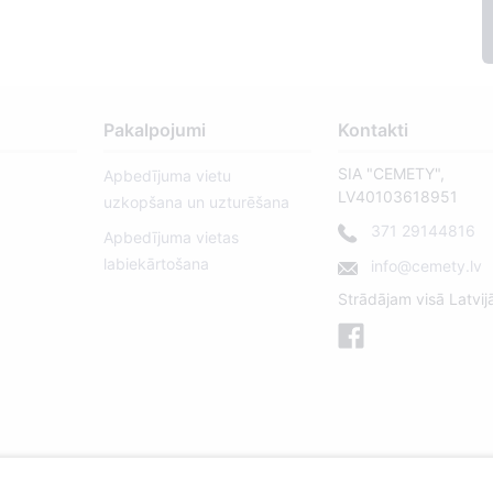
Pakalpojumi
Kontakti
SIA "CEMETY",
Apbedījuma vietu
LV40103618951
uzkopšana un uzturēšana
371 29144816
Apbedījuma vietas
labiekārtošana
info@cemety.lv
Strādājam visā Latvij