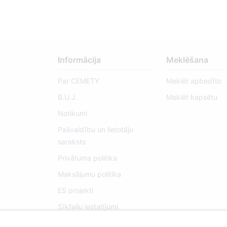
Informācija
Meklēšana
Par CEMETY
Meklēt apbedīto
B.U.J.
Meklēt kapsētu
Notikumi
Pašvaldību un lietotāju
saraksts
Privātuma politika
Maksājumu politika
ES projekti
Sīkfailu iestatījumi