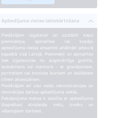
Apbedījuma vietas labiekārtošana
Piedāvājam izgatavot un uzstādīt kapu
pieminekļus, apmalītes vai kopējo
apbedījuma vietas ansambli attālināti jebkurā
kapsētā visā Latvijā. Pieminekļi un apmalītes
tiek izgatavotas no augstvērtīga granīta,
laukakmens vai marmora - ar gravējumiem,
portretiem vai bronzas burtiem un dažādiem
citiem aksesuāriem.
Piedāvājam arī visu veidu rekonstrukcijas un
renovācijas darbus apbedījuma vietās.
Pakalpojuma maksa ir saistīta ar apbedījuma
(kapsētas) atrašanās vietu, izmēru un
vēlamajiem darbiem.