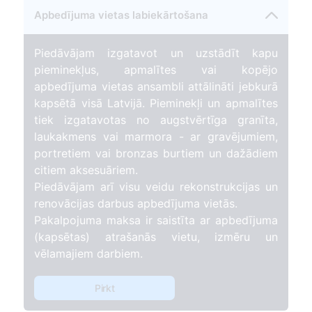
Apbedījuma vietas labiekārtošana
Piedāvājam izgatavot un uzstādīt kapu
pieminekļus, apmalītes vai kopējo
apbedījuma vietas ansambli attālināti jebkurā
kapsētā visā Latvijā. Pieminekļi un apmalītes
tiek izgatavotas no augstvērtīga granīta,
laukakmens vai marmora - ar gravējumiem,
portretiem vai bronzas burtiem un dažādiem
citiem aksesuāriem.
Piedāvājam arī visu veidu rekonstrukcijas un
renovācijas darbus apbedījuma vietās.
Pakalpojuma maksa ir saistīta ar apbedījuma
(kapsētas) atrašanās vietu, izmēru un
vēlamajiem darbiem.
Pirkt