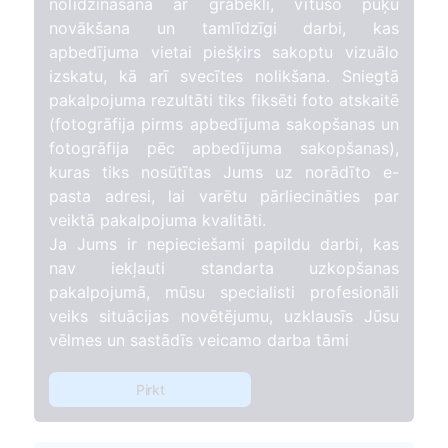
nolīdzināšana ar grābekli, vītušo puķu
novākšana un tamlīdzīgi darbi, kas
apbedījuma vietai piešķirs sakoptu vizuālo
izskatu, kā arī svecītes nolikšana. Sniegtā
pakalpojuma rezultāti tiks fiksēti foto atskaitē
(fotogrāfija pirms apbedījuma sakopšanas un
fotogrāfija pēc apbedījuma sakopšanas),
kuras tiks nosūtītas Jums uz norādīto e-
pasta adresi, lai varētu pārliecināties par
veiktā pakalpojuma kvalitāti.
Ja Jums ir nepieciešami papildu darbi, kas
nav iekļauti standarta uzkopšanas
pakalpojumā, mūsu specialisti profesionāli
veiks situācijas novētējumu, uzklausīs Jūsu
vēlmes un sastādīs veicamo darba tāmi
Pirkt