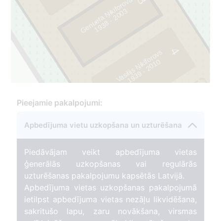
3
Genuefa Ņikiforova
3
1
9
3
8
-
2
0
0
4
Vasilijs Ņikiforovs
0
1
9
3
9
-
2
0
1
5
Pieejamie pakalpojumi:
Apbedījuma vietu uzkopšana un uzturēšana
Piedāvājam veikt apbedījuma vietas
ģenerālās uzkopšanas vai regulārās
uzturēšanas pakalpojumu kapsētās Latvijā.
Apbedījuma vietas uzkopšanas pakalpojumā
ietilpst apbedījuma vietas nezāļu likvidēšana,
sakritušo lapu, zaru novākšana, virsmas