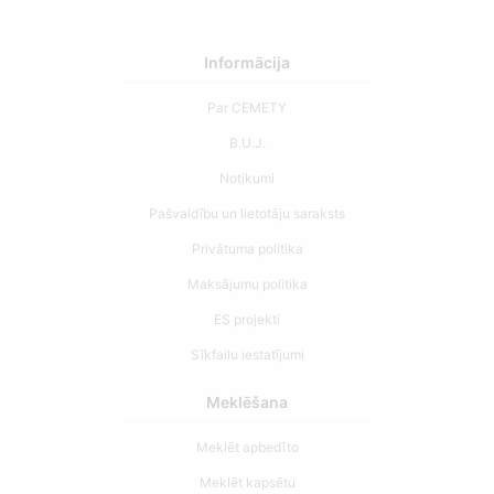
Informācija
Par CEMETY
B.U.J.
Notikumi
Pašvaldību un lietotāju saraksts
Privātuma politika
Maksājumu politika
ES projekti
Sīkfailu iestatījumi
Meklēšana
Meklēt apbedīto
Meklēt kapsētu