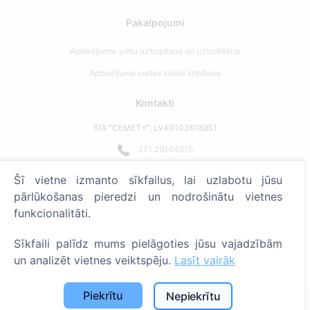
Pakalpojumi
Apbedījuma vietu uzkopšana un uzturēšana
Apbedījuma vietas labiekārtošana
Kontakti
SIA "CEMETY", LV40103618951
371 29144816
info@cemety.lv
Šī vietne izmanto sīkfailus, lai uzlabotu jūsu
Strādājam visā Latvijā!
pārlūkošanas pieredzi un nodrošinātu vietnes
funkcionalitāti.
Sīkfaili palīdz mums pielāgoties jūsu vajadzībām
un analizēt vietnes veiktspēju.
Lasīt vairāk
Administratoriem
Piekrītu
Nepiekrītu
© 2013 - 2026 Cemety Visas tiesības aizsargātas