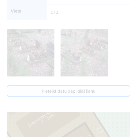
Vieta
013
1
Pieteikt datu papildināšanu
Stepanida Nikiforova
2
3
?
-
1
9
9
13