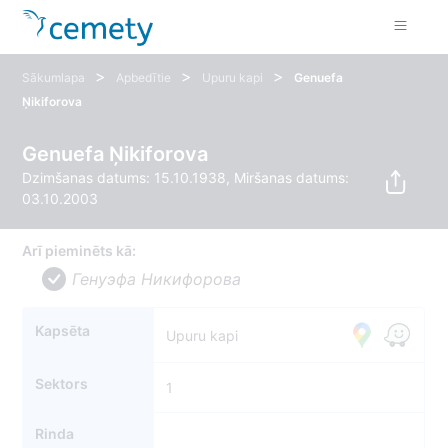
>
>
>
Sākumlapa
Apbedītie
Upuru kapi
Genuefa
Ņikiforova
Genuefa Ņikiforova
Dzimšanas datums: 15.10.1938, Miršanas datums:
03.10.2003
Arī pieminēts kā:
Генуэфа Никифорова
Kapsēta
Upuru kapi
Sektors
1
Rinda