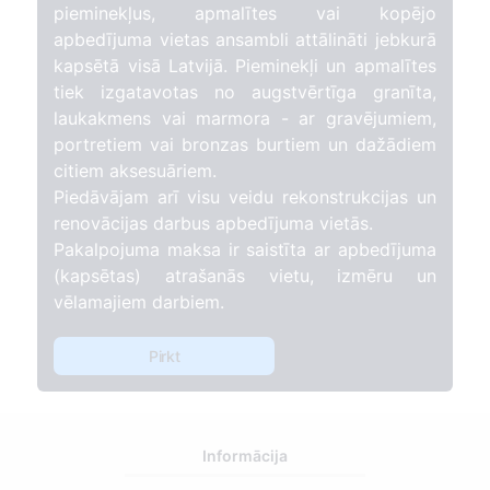
pieminekļus, apmalītes vai kopējo
apbedījuma vietas ansambli attālināti jebkurā
kapsētā visā Latvijā. Pieminekļi un apmalītes
tiek izgatavotas no augstvērtīga granīta,
laukakmens vai marmora - ar gravējumiem,
portretiem vai bronzas burtiem un dažādiem
citiem aksesuāriem.
Piedāvājam arī visu veidu rekonstrukcijas un
renovācijas darbus apbedījuma vietās.
Pakalpojuma maksa ir saistīta ar apbedījuma
(kapsētas) atrašanās vietu, izmēru un
vēlamajiem darbiem.
Pirkt
Informācija