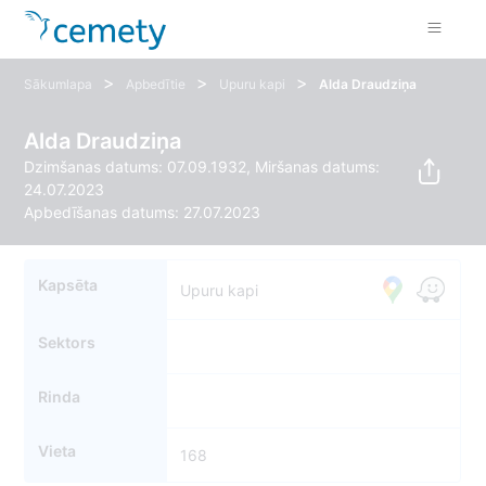
>
>
>
Sākumlapa
Apbedītie
Upuru kapi
Alda Draudziņa
Alda Draudziņa
Dzimšanas datums: 07.09.1932, Miršanas datums:
24.07.2023
Apbedīšanas datums: 27.07.2023
Kapsēta
Upuru kapi
Sektors
Rinda
Vieta
168