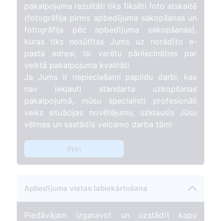
pakalpojuma rezultāti tiks fiksēti foto atskaitē
(fotogrāfija pirms apbedījuma sakopšanas un
fotogrāfija pēc apbedījuma sakopšanas),
kuras tiks nosūtītas Jums uz norādīto e-
pasta adresi, lai varētu pārliecināties par
veiktā pakalpojuma kvalitāti.
Ja Jums ir nepieciešami papildu darbi, kas
nav iekļauti standarta uzkopšanas
pakalpojumā, mūsu specialisti profesionāli
veiks situācijas novētējumu, uzklausīs Jūsu
vēlmes un sastādīs veicamo darba tāmi
Pirkt
Apbedījuma vietas labiekārtošana
Piedāvājam izgatavot un uzstādīt kapu