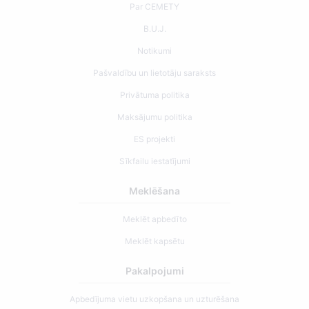
Par CEMETY
B.U.J.
Notikumi
Pašvaldību un lietotāju saraksts
Privātuma politika
Maksājumu politika
ES projekti
Sīkfailu iestatījumi
Meklēšana
Meklēt apbedīto
Meklēt kapsētu
Pakalpojumi
Apbedījuma vietu uzkopšana un uzturēšana