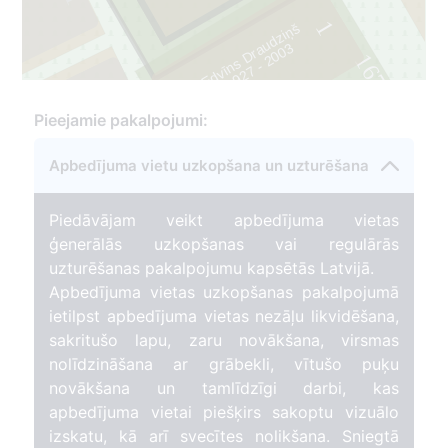
1
Edvīns Draudziņš
3
167
1
9
2
7
-
2
0
0
183
1
Pieejamie pakalpojumi:
Apbedījuma vietu uzkopšana un uzturēšana
Piedāvājam veikt apbedījuma vietas
ģenerālās uzkopšanas vai regulārās
uzturēšanas pakalpojumu kapsētās Latvijā.
Apbedījuma vietas uzkopšanas pakalpojumā
ietilpst apbedījuma vietas nezāļu likvidēšana,
sakritušo lapu, zaru novākšana, virsmas
nolīdzināšana ar grābekli, vītušo puķu
novākšana un tamlīdzīgi darbi, kas
apbedījuma vietai piešķirs sakoptu vizuālo
izskatu, kā arī svecītes nolikšana. Sniegtā