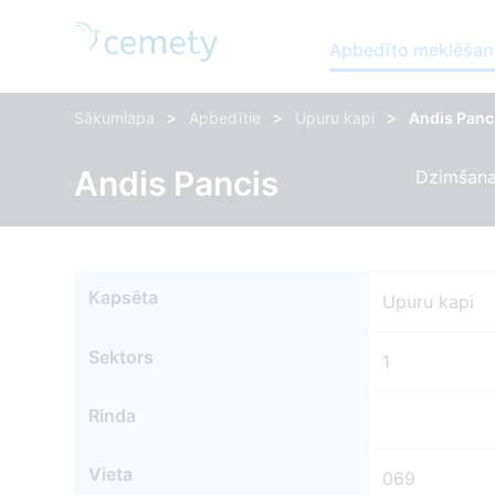
Apbedīto meklēšan
>
>
>
Sākumlapa
Apbedītie
Upuru kapi
Andis Panc
Andis Pancis
Dzimšana
Kapsēta
Upuru kapi
Sektors
1
Rinda
Vieta
069