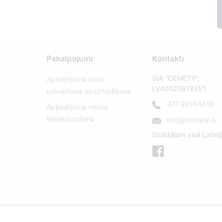
Pakalpojumi
Kontakti
SIA "CEMETY",
Apbedījuma vietu
LV40103618951
uzkopšana un uzturēšana
371 29144816
Apbedījuma vietas
labiekārtošana
info@cemety.lv
Strādājam visā Latvij