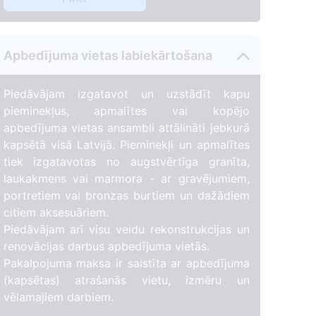
Apbedījuma vietas labiekārtošana
Piedāvājam izgatavot un uzstādīt kapu
pieminekļus, apmalītes vai kopējo
apbedījuma vietas ansambli attālināti jebkurā
kapsētā visā Latvijā. Pieminekļi un apmalītes
tiek izgatavotas no augstvērtīga granīta,
laukakmens vai marmora - ar gravējumiem,
portretiem vai bronzas burtiem un dažādiem
citiem aksesuāriem.
Piedāvājam arī visu veidu rekonstrukcijas un
renovācijas darbus apbedījuma vietās.
Pakalpojuma maksa ir saistīta ar apbedījuma
(kapsētas) atrašanās vietu, izmēru un
vēlamajiem darbiem.