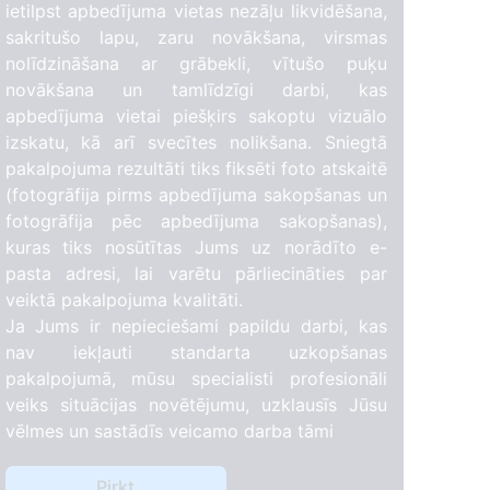
ietilpst apbedījuma vietas nezāļu likvidēšana,
sakritušo lapu, zaru novākšana, virsmas
nolīdzināšana ar grābekli, vītušo puķu
21
novākšana un tamlīdzīgi darbi, kas
apbedījuma vietai piešķirs sakoptu vizuālo
izskatu, kā arī svecītes nolikšana. Sniegtā
pakalpojuma rezultāti tiks fiksēti foto atskaitē
(fotogrāfija pirms apbedījuma sakopšanas un
fotogrāfija pēc apbedījuma sakopšanas),
kuras tiks nosūtītas Jums uz norādīto e-
pasta adresi, lai varētu pārliecināties par
veiktā pakalpojuma kvalitāti.
Ja Jums ir nepieciešami papildu darbi, kas
nav iekļauti standarta uzkopšanas
pakalpojumā, mūsu specialisti profesionāli
veiks situācijas novētējumu, uzklausīs Jūsu
vēlmes un sastādīs veicamo darba tāmi
Pirkt