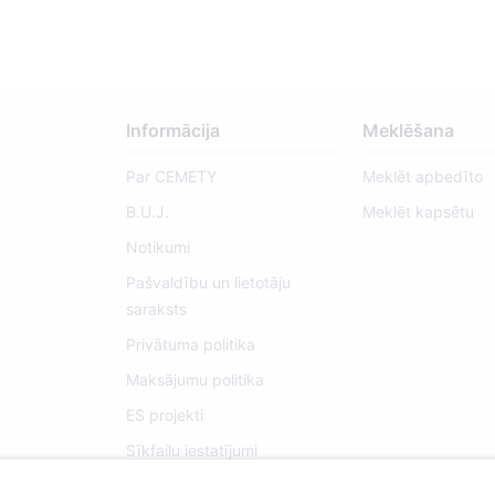
Informācija
Meklēšana
Par CEMETY
Meklēt apbedīto
B.U.J.
Meklēt kapsētu
Notikumi
Pašvaldību un lietotāju
saraksts
Privātuma politika
Maksājumu politika
ES projekti
Sīkfailu iestatījumi