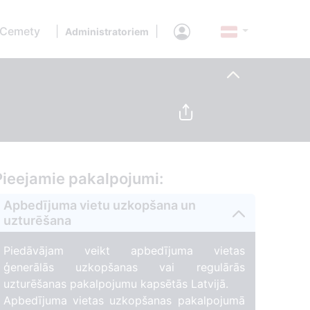
 Cemety
|
|
Administratoriem
Pieejamie pakalpojumi:
Apbedījuma vietu uzkopšana un
uzturēšana
Piedāvājam veikt apbedījuma vietas
ģenerālās uzkopšanas vai regulārās
uzturēšanas pakalpojumu kapsētās Latvijā.
Apbedījuma vietas uzkopšanas pakalpojumā