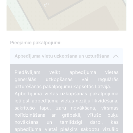
3
1
2
Pieejamie pakalpojumi:
137
Apbedījuma vietu uzkopšana un uzturēšana
Piedāvājam veikt apbedījuma vietas
ģenerālās uzkopšanas vai regulārās
uzturēšanas pakalpojumu kapsētās Latvijā.
Apbedījuma vietas uzkopšanas pakalpojumā
ietilpst apbedījuma vietas nezāļu likvidēšana,
sakritušo lapu, zaru novākšana, virsmas
nolīdzināšana ar grābekli, vītušo puķu
novākšana un tamlīdzīgi darbi, kas
apbedījuma vietai piešķirs sakoptu vizuālo