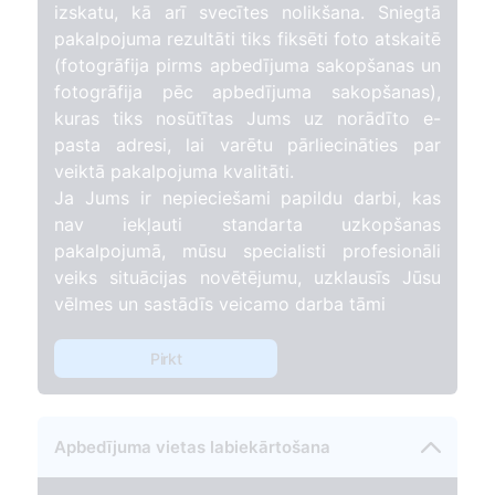
izskatu, kā arī svecītes nolikšana. Sniegtā
pakalpojuma rezultāti tiks fiksēti foto atskaitē
(fotogrāfija pirms apbedījuma sakopšanas un
157
fotogrāfija pēc apbedījuma sakopšanas),
kuras tiks nosūtītas Jums uz norādīto e-
pasta adresi, lai varētu pārliecināties par
veiktā pakalpojuma kvalitāti.
Ja Jums ir nepieciešami papildu darbi, kas
nav iekļauti standarta uzkopšanas
pakalpojumā, mūsu specialisti profesionāli
veiks situācijas novētējumu, uzklausīs Jūsu
vēlmes un sastādīs veicamo darba tāmi
Pirkt
Apbedījuma vietas labiekārtošana