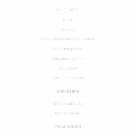
Par CEMETY
B.U.J.
Notikumi
Pašvaldību un lietotāju saraksts
Privātuma politika
Maksājumu politika
ES projekti
Sīkfailu iestatījumi
Meklēšana
Meklēt apbedīto
Meklēt kapsētu
Pakalpojumi