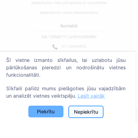
Apbedījuma vietu uzkopšana un uzturēšana
Apbedījuma vietas labiekārtošana
Kontakti
SIA "CEMETY", LV40103618951
371 29144816
info@cemety.lv
Šī vietne izmanto sīkfailus, lai uzlabotu jūsu
Strādājam visā Latvijā!
pārlūkošanas pieredzi un nodrošinātu vietnes
funkcionalitāti.
Sīkfaili palīdz mums pielāgoties jūsu vajadzībām
un analizēt vietnes veiktspēju.
Lasīt vairāk
Administratoriem
Piekrītu
Nepiekrītu
© 2013 - 2026 Cemety Visas tiesības aizsargātas
Privātuma politika un noteikumi.