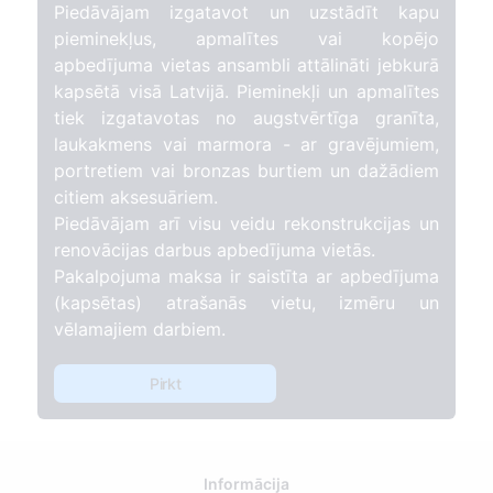
Piedāvājam izgatavot un uzstādīt kapu
pieminekļus, apmalītes vai kopējo
apbedījuma vietas ansambli attālināti jebkurā
kapsētā visā Latvijā. Pieminekļi un apmalītes
tiek izgatavotas no augstvērtīga granīta,
laukakmens vai marmora - ar gravējumiem,
portretiem vai bronzas burtiem un dažādiem
citiem aksesuāriem.
Piedāvājam arī visu veidu rekonstrukcijas un
renovācijas darbus apbedījuma vietās.
Pakalpojuma maksa ir saistīta ar apbedījuma
(kapsētas) atrašanās vietu, izmēru un
vēlamajiem darbiem.
Pirkt
Informācija