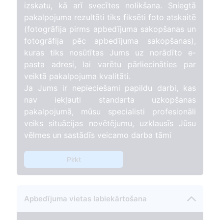
izskatu, kā arī svecītes nolikšana. Sniegtā
pakalpojuma rezultāti tiks fiksēti foto atskaitē
(fotogrāfija pirms apbedījuma sakopšanas un
fotogrāfija pēc apbedījuma sakopšanas),
kuras tiks nosūtītas Jums uz norādīto e-
pasta adresi, lai varētu pārliecināties par
veiktā pakalpojuma kvalitāti.
Ja Jums ir nepieciešami papildu darbi, kas
nav iekļauti standarta uzkopšanas
pakalpojumā, mūsu specialisti profesionāli
veiks situācijas novētējumu, uzklausīs Jūsu
vēlmes un sastādīs veicamo darba tāmi
Pirkt
Apbedījuma vietas labiekārtošana