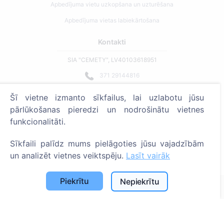
Apbedījuma vietu uzkopšana un uzturēšana
Apbedījuma vietas labiekārtošana
Kontakti
SIA "CEMETY", LV40103618951
371 29144816
info@cemety.lv
Šī vietne izmanto sīkfailus, lai uzlabotu jūsu
Strādājam visā Latvijā!
pārlūkošanas pieredzi un nodrošinātu vietnes
funkcionalitāti.
Sīkfaili palīdz mums pielāgoties jūsu vajadzībām
un analizēt vietnes veiktspēju.
Lasīt vairāk
Administratoriem
Piekrītu
Nepiekrītu
© 2013 - 2026 Cemety Visas tiesības aizsargātas
Privātuma politika un noteikumi.