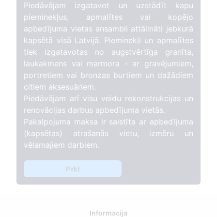
Piedāvājam izgatavot un uzstādīt kapu
pieminekļus, apmalītes vai kopējo
apbedījuma vietas ansambli attālināti jebkurā
kapsētā visā Latvijā. Pieminekļi un apmalītes
tiek izgatavotas no augstvērtīga granīta,
laukakmens vai marmora - ar gravējumiem,
portretiem vai bronzas burtiem un dažādiem
citiem aksesuāriem.
Piedāvājam arī visu veidu rekonstrukcijas un
renovācijas darbus apbedījuma vietās.
Pakalpojuma maksa ir saistīta ar apbedījuma
(kapsētas) atrašanās vietu, izmēru un
vēlamajiem darbiem.
Pirkt
Informācija