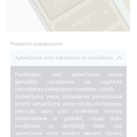
?
-
1
9
7
175
3
Jānis Jansons
?
?
-
4
Pieejamie pakalpojumi:
Apbedījuma vietu uzkopšana un uzturēšana
Piedāvājam veikt apbedījuma vietas
ģenerālās uzkopšanas vai regulārās
uzturēšanas pakalpojumu kapsētās Latvijā.
Apbedījuma vietas uzkopšanas pakalpojumā
ietilpst apbedījuma vietas nezāļu likvidēšana,
sakritušo lapu, zaru novākšana, virsmas
nolīdzināšana ar grābekli, vītušo puķu
novākšana un tamlīdzīgi darbi, kas
apbedījuma vietai piešķirs sakoptu vizuālo