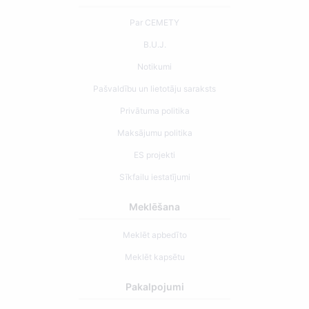
Par CEMETY
B.U.J.
Notikumi
Pašvaldību un lietotāju saraksts
Privātuma politika
Maksājumu politika
ES projekti
Sīkfailu iestatījumi
Meklēšana
Meklēt apbedīto
Meklēt kapsētu
Pakalpojumi