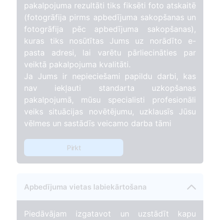
pakalpojuma rezultāti tiks fiksēti foto atskaitē
(fotogrāfija pirms apbedījuma sakopšanas un
fotogrāfija pēc apbedījuma sakopšanas),
kuras tiks nosūtītas Jums uz norādīto e-
pasta adresi, lai varētu pārliecināties par
veiktā pakalpojuma kvalitāti.
Ja Jums ir nepieciešami papildu darbi, kas
nav iekļauti standarta uzkopšanas
pakalpojumā, mūsu specialisti profesionāli
veiks situācijas novētējumu, uzklausīs Jūsu
vēlmes un sastādīs veicamo darba tāmi
Pirkt
Apbedījuma vietas labiekārtošana
Piedāvājam izgatavot un uzstādīt kapu