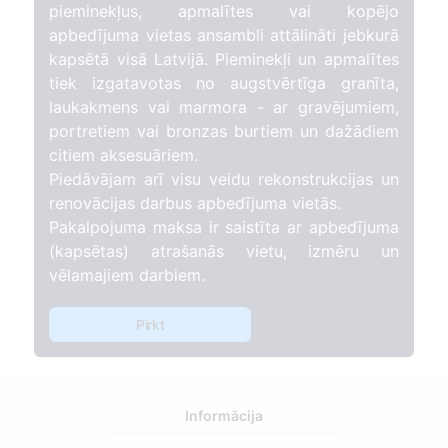
pieminekļus, apmalītes vai kopējo
apbedījuma vietas ansambli attālināti jebkurā
kapsētā visā Latvijā. Pieminekļi un apmalītes
tiek izgatavotas no augstvērtīga granīta,
laukakmens vai marmora - ar gravējumiem,
portretiem vai bronzas burtiem un dažādiem
citiem aksesuāriem.
Piedāvājam arī visu veidu rekonstrukcijas un
renovācijas darbus apbedījuma vietās.
Pakalpojuma maksa ir saistīta ar apbedījuma
(kapsētas) atrašanās vietu, izmēru un
vēlamajiem darbiem.
Pirkt
Informācija