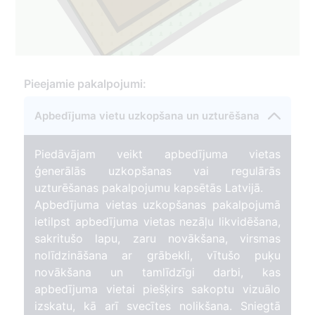
Pieejamie pakalpojumi:
Apbedījuma vietu uzkopšana un uzturēšana
Piedāvājam veikt apbedījuma vietas
ģenerālās uzkopšanas vai regulārās
uzturēšanas pakalpojumu kapsētās Latvijā.
Apbedījuma vietas uzkopšanas pakalpojumā
ietilpst apbedījuma vietas nezāļu likvidēšana,
sakritušo lapu, zaru novākšana, virsmas
nolīdzināšana ar grābekli, vītušo puķu
novākšana un tamlīdzīgi darbi, kas
apbedījuma vietai piešķirs sakoptu vizuālo
izskatu, kā arī svecītes nolikšana. Sniegtā