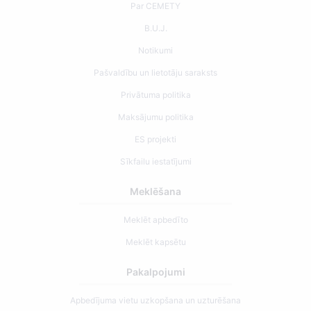
Par CEMETY
B.U.J.
Notikumi
Pašvaldību un lietotāju saraksts
Privātuma politika
Maksājumu politika
ES projekti
Sīkfailu iestatījumi
Meklēšana
Meklēt apbedīto
Meklēt kapsētu
Pakalpojumi
Apbedījuma vietu uzkopšana un uzturēšana