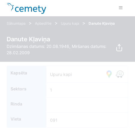
>
>
>
Sākumlapa
Apbedītie
Upuru kapi
Danute Kļaviņa
Danute Kļaviņa
Dzimšanas datums: 20.08.1946, Miršanas datums:
28.02.2009
Kapsēta
Upuru kapi
Sektors
1
Rinda
Vieta
091