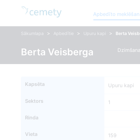
Apbedīto meklēšan
>
>
>
Sākumlapa
Apbedītie
Upuru kapi
Berta Veis
Berta Veisberga
Dzimšana
Kapsēta
Upuru kapi
Sektors
1
Rinda
Vieta
159