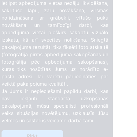
ietilpst apbedījuma vietas nezāļu likvidēšana,
sakritušo lapu, zaru novākšana, virsmas
nolīdzināšana ar grābekli, vītušo puķu
novākšana un tamlīdzīgi darbi, kas
apbedījuma vietai piešķirs sakoptu vizuālo
izskatu, kā arī svecītes nolikšana. Sniegtā
pakalpojuma rezultāti tiks fiksēti foto atskaitē
9
(fotogrāfija pirms apbedījuma sakopšanas un
fotogrāfija pēc apbedījuma sakopšanas),
kuras tiks nosūtītas Jums uz norādīto e-
pasta adresi, lai varētu pārliecināties par
veiktā pakalpojuma kvalitāti.
Ja Jums ir nepieciešami papildu darbi, kas
nav iekļauti standarta uzkopšanas
pakalpojumā, mūsu specialisti profesionāli
veiks situācijas novētējumu, uzklausīs Jūsu
vēlmes un sastādīs veicamo darba tāmi
Pirkt