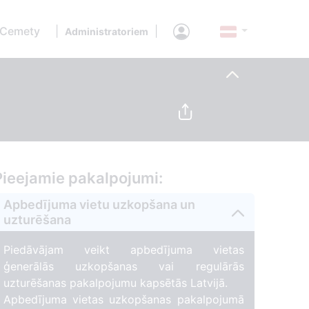
 Cemety
|
|
Administratoriem
Pieejamie pakalpojumi:
Apbedījuma vietu uzkopšana un
uzturēšana
Piedāvājam veikt apbedījuma vietas
ģenerālās uzkopšanas vai regulārās
uzturēšanas pakalpojumu kapsētās Latvijā.
Apbedījuma vietas uzkopšanas pakalpojumā