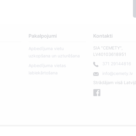
Pakalpojumi
Kontakti
SIA "CEMETY",
Apbedījuma vietu
LV40103618951
uzkopšana un uzturēšana
371 29144816
Apbedījuma vietas
labiekārtošana
info@cemety.lv
Strādājam visā Latvij