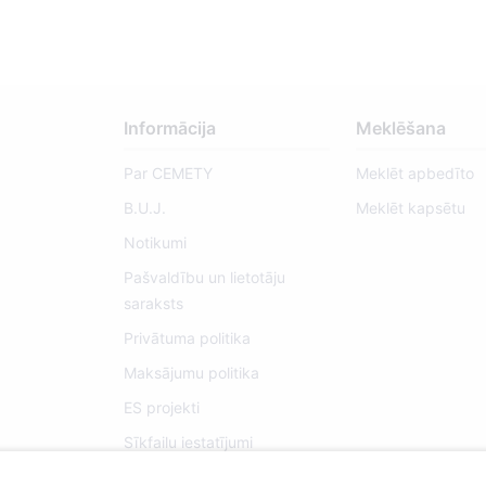
Informācija
Meklēšana
Par CEMETY
Meklēt apbedīto
B.U.J.
Meklēt kapsētu
Notikumi
Pašvaldību un lietotāju
saraksts
Privātuma politika
Maksājumu politika
ES projekti
Sīkfailu iestatījumi