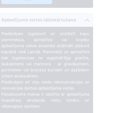
1
Apbedījuma vietas labiekārtošana
2
Piedāvājam izgatavot un uzstādīt kapu
pieminekļus, apmalītes vai kopējo
apbedījuma vietas ansambli attālināti jebkurā
127
kapsētā visā Latvijā. Pieminekļi un apmalītes
tiek izgatavotas no augstvērtīga granīta,
laukakmens vai marmora - ar gravējumiem,
portretiem vai bronzas burtiem un dažādiem
citiem aksesuāriem.
Piedāvājam arī visu veidu rekonstrukcijas un
renovācijas darbus apbedījuma vietās.
Pakalpojuma maksa ir saistīta ar apbedījuma
(kapsētas) atrašanās vietu, izmēru un
vēlamajiem darbiem.