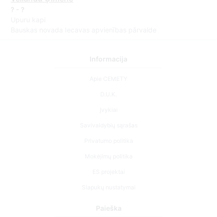
? - ?
Upuru kapi
Bauskas novada Iecavas apvienības pārvalde
Informacija
Apie CEMETY
D.U.K.
Įvykiai
Savivaldybių sąrašas
Privatumo politika
Mokėjimų politika
ES projektai
Slapukų nustatymai
Paieška