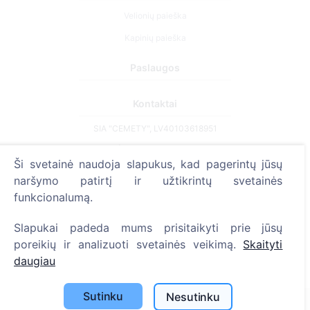
Velionių paieška
Kapinių paieška
Paslaugos
Kontaktai
SIA "CEMETY", LV40103618951
371 29144816
Ši svetainė naudoja slapukus, kad pagerintų jūsų
info@cemety.lv
naršymo patirtį ir užtikrintų svetainės
Veiklą vykdome visoje Lietuvoje!
funkcionalumą.
Slapukai padeda mums prisitaikyti prie jūsų
poreikių ir analizuoti svetainės veikimą.
Skaityti
daugiau
Administratoriai
Sutinku
Nesutinku
© 2013 - 2026 Cemety Visos teisės saugomos