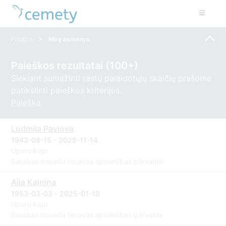
>
Pradžia
Mirę asmenys
Paieškos rezultatai (100+)
Siekiant sumažinti rastų palaidotųjų skaičių prašome
patikslinti paieškos kriterijus.
Paieška
Ludmila Pavlova
1943-08-15 - 2025-11-14
Upuru kapi
Bauskas novada Iecavas apvienības pārvalde
Aija Kalniņa
1953-03-03 - 2025-01-10
Upuru kapi
Bauskas novada Iecavas apvienības pārvalde