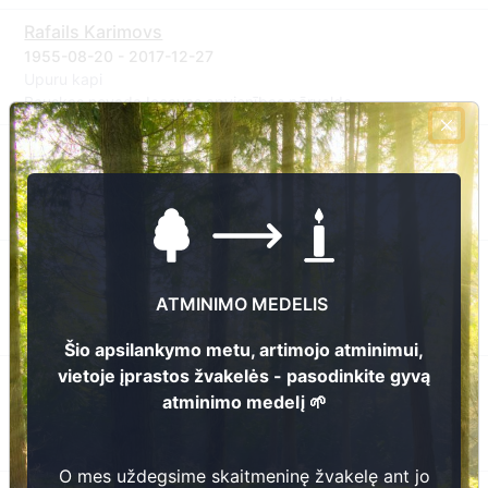
Rafails Karimovs
1955-08-20 - 2017-12-27
Upuru kapi
Bauskas novada Iecavas apvienības pārvalde
Laimonis Roziņš
1929-12-23 - 2017-11-03
Upuru kapi
Bauskas novada Iecavas apvienības pārvalde
Vija Burkovska
1950-06-02 - 2015-09-30
ATMINIMO MEDELIS
Upuru kapi
Bauskas novada Iecavas apvienības pārvalde
Šio apsilankymo metu, artimojo atminimui,
vietoje įprastos žvakelės - pasodinkite gyvą
Jekaterina Roziņa
atminimo medelį 🌱
1924-11-14 - 2014-08-07
Upuru kapi
Bauskas novada Iecavas apvienības pārvalde
O mes uždegsime skaitmeninę žvakelę ant jo