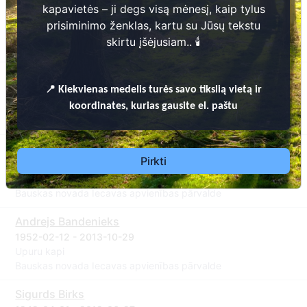
Ārijs Šenfelds
kapavietės – ji degs visą mėnesį, kaip tylus
1941-07-28 - 2014-02-16
prisiminimo ženklas, kartu su Jūsų tekstu
Upuru kapi
skirtu įšėjusiam.. 🕯️
Bauskas novada Iecavas apvienības pārvalde
Vitauts Saikausks
📍
Kiekvienas
medelis turės savo tikslią vietą ir
1966-09-24 - 2013-01-03
Upuru kapi
koordinates, kurias gausite el. paštu
Bauskas novada Iecavas apvienības pārvalde
Arnis Rigasts
Pirkti
1941-02-16 - 2013-10-09
Upuru kapi
Bauskas novada Iecavas apvienības pārvalde
Andrejs Bandenieks
1952-02-12 - 2013-10-29
Upuru kapi
Bauskas novada Iecavas apvienības pārvalde
Sigurds Birks