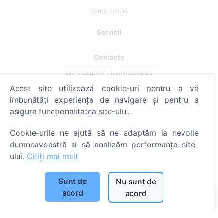
Caută cimitire
Servicii
Contacte
SIA "CEMETY", LV40103618951
Acest site utilizează cookie-uri pentru a vă
371 29144816
îmbunătăți experiența de navigare și pentru a
info@cemety.lv
asigura funcționalitatea site-ului.
Activăm în toată țara!
Cookie-urile ne ajută să ne adaptăm la nevoile
dumneavoastră și să analizăm performanța site-
ului.
Citiți mai mult
Administratori
Sunt de
Nu sunt de
acord
acord
© 2013 - 2026 Cemety Toate drepturile rezervate
Politica de confidențialitate și termeni.