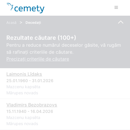
>
Acasă
Decedați
Rezultate căutare (100+)
Pentru a reduce numărul deceselor găsite, vă rugăm
să rafinați criteriile de căutare.
Precizați criteriile de căutare
Laimonis Līdaks
25.01.1960 - 31.01.2026
Mazcenu kapsēta
Mārupes novads
Vladimirs Bezobrazovs
15.11.1940 - 16.04.2026
Mazcenu kapsēta
Mārupes novads