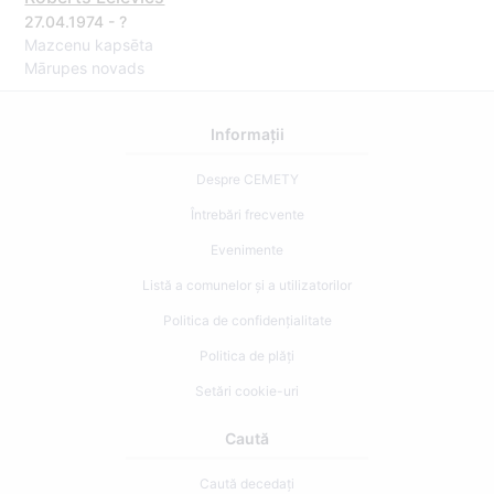
27.04.1974 - ?
Mazcenu kapsēta
Mārupes novads
Informații
Despre CEMETY
Întrebări frecvente
Evenimente
Listă a comunelor și a utilizatorilor
Politica de confidențialitate
Politica de plăți
Setări cookie-uri
Caută
Caută decedați