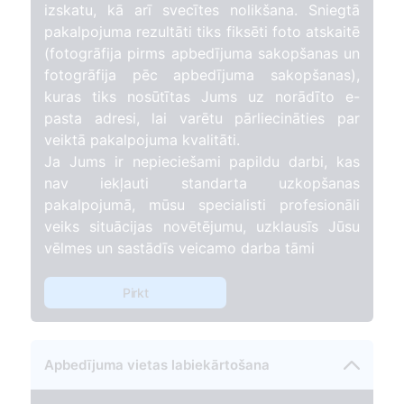
izskatu, kā arī svecītes nolikšana. Sniegtā
pakalpojuma rezultāti tiks fiksēti foto atskaitē
(fotogrāfija pirms apbedījuma sakopšanas un
fotogrāfija pēc apbedījuma sakopšanas),
kuras tiks nosūtītas Jums uz norādīto e-
pasta adresi, lai varētu pārliecināties par
veiktā pakalpojuma kvalitāti.
Ja Jums ir nepieciešami papildu darbi, kas
nav iekļauti standarta uzkopšanas
pakalpojumā, mūsu specialisti profesionāli
veiks situācijas novētējumu, uzklausīs Jūsu
vēlmes un sastādīs veicamo darba tāmi
Pirkt
Apbedījuma vietas labiekārtošana