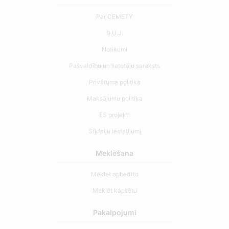
Par CEMETY
B.U.J.
Notikumi
Pašvaldību un lietotāju saraksts
Privātuma politika
Maksājumu politika
ES projekti
Sīkfailu iestatījumi
Meklēšana
Meklēt apbedīto
Meklēt kapsētu
Pakalpojumi