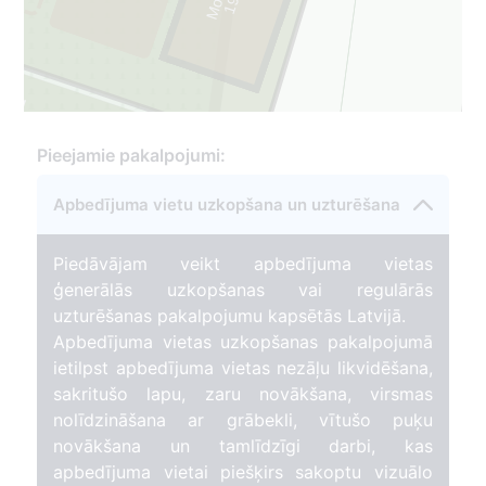
1
9
5
0
-
2
0
0
1
Pieejamie pakalpojumi:
Apbedījuma vietu uzkopšana un uzturēšana
Piedāvājam veikt apbedījuma vietas
ģenerālās uzkopšanas vai regulārās
uzturēšanas pakalpojumu kapsētās Latvijā.
Apbedījuma vietas uzkopšanas pakalpojumā
ietilpst apbedījuma vietas nezāļu likvidēšana,
sakritušo lapu, zaru novākšana, virsmas
nolīdzināšana ar grābekli, vītušo puķu
novākšana un tamlīdzīgi darbi, kas
apbedījuma vietai piešķirs sakoptu vizuālo