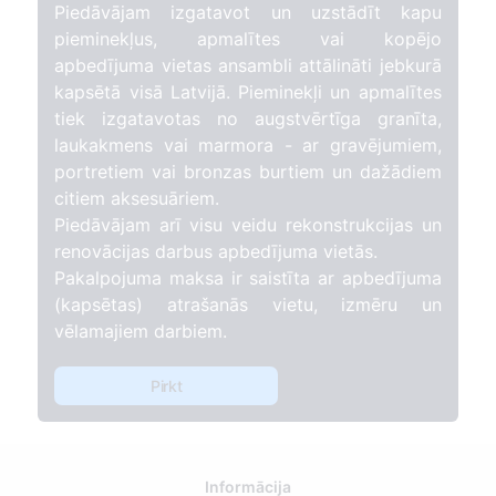
Piedāvājam izgatavot un uzstādīt kapu
pieminekļus, apmalītes vai kopējo
apbedījuma vietas ansambli attālināti jebkurā
kapsētā visā Latvijā. Pieminekļi un apmalītes
tiek izgatavotas no augstvērtīga granīta,
laukakmens vai marmora - ar gravējumiem,
portretiem vai bronzas burtiem un dažādiem
citiem aksesuāriem.
Piedāvājam arī visu veidu rekonstrukcijas un
renovācijas darbus apbedījuma vietās.
Pakalpojuma maksa ir saistīta ar apbedījuma
(kapsētas) atrašanās vietu, izmēru un
vēlamajiem darbiem.
Pirkt
Informācija