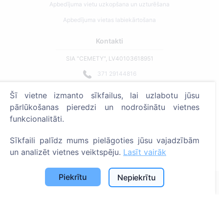
Apbedījuma vietu uzkopšana un uzturēšana
Apbedījuma vietas labiekārtošana
Kontakti
SIA "CEMETY", LV40103618951
371 29144816
info@cemety.lv
Šī vietne izmanto sīkfailus, lai uzlabotu jūsu
Strādājam visā Latvijā!
pārlūkošanas pieredzi un nodrošinātu vietnes
funkcionalitāti.
Sīkfaili palīdz mums pielāgoties jūsu vajadzībām
un analizēt vietnes veiktspēju.
Lasīt vairāk
Administratoriem
Piekrītu
Nepiekrītu
© 2013 - 2026 Cemety Visas tiesības aizsargātas
Privātuma politika un noteikumi.