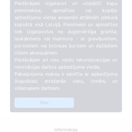
Piedāvājam izgatavot un uzstādīt kapu
pieminekļus, apmalītes vai kopējo
apbedījuma vietas ansambli attālināti jebkurā
kapsētā visā Latvijā. Pieminekļi un apmalītes
tiek izgatavotas no augstvērtīga granīta,
laukakmens vai marmora - ar gravējumiem,
portretiem vai bronzas burtiem un dažādiem
citiem aksesuāriem.
Piedāvājam arī visu veidu rekonstrukcijas un
renovācijas darbus apbedījuma vietās.
Pakalpojuma maksa ir saistīta ar apbedījuma
(kapsētas) atrašanās vietu, izmēru un
vēlamajiem darbiem.
Pirkt
Informācija