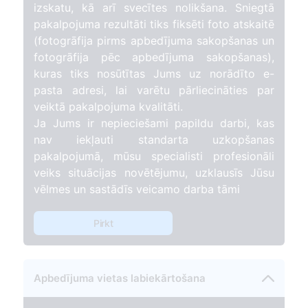
izskatu, kā arī svecītes nolikšana. Sniegtā
pakalpojuma rezultāti tiks fiksēti foto atskaitē
(fotogrāfija pirms apbedījuma sakopšanas un
fotogrāfija pēc apbedījuma sakopšanas),
kuras tiks nosūtītas Jums uz norādīto e-
pasta adresi, lai varētu pārliecināties par
veiktā pakalpojuma kvalitāti.
Ja Jums ir nepieciešami papildu darbi, kas
nav iekļauti standarta uzkopšanas
pakalpojumā, mūsu specialisti profesionāli
veiks situācijas novētējumu, uzklausīs Jūsu
vēlmes un sastādīs veicamo darba tāmi
Pirkt
Apbedījuma vietas labiekārtošana