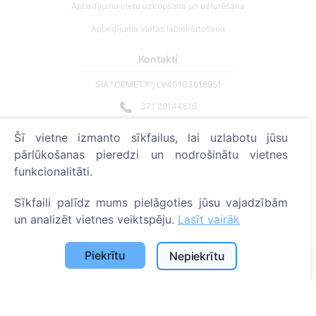
Apbedījuma vietu uzkopšana un uzturēšana
Apbedījuma vietas labiekārtošana
Kontakti
SIA "CEMETY", LV40103618951
371 29144816
info@cemety.lv
Šī vietne izmanto sīkfailus, lai uzlabotu jūsu
Strādājam visā Latvijā!
pārlūkošanas pieredzi un nodrošinātu vietnes
funkcionalitāti.
Sīkfaili palīdz mums pielāgoties jūsu vajadzībām
un analizēt vietnes veiktspēju.
Lasīt vairāk
Administratoriem
Piekrītu
Nepiekrītu
© 2013 - 2026 Cemety Visas tiesības aizsargātas
Privātuma politika un noteikumi.