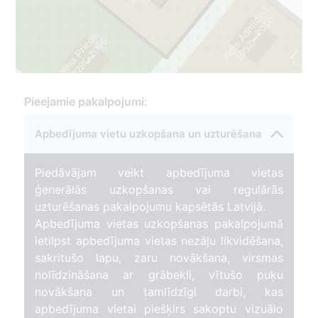
1
9
2
8
-
2
0
0
Aldis Ādmīdiņš
2
1
Irma Priede
6
1_4
3
1
9
5
2
-
2
0
1
1
9
2
8
-
2
0
0
Pieejamie pakalpojumi:
Apbedījuma vietu uzkopšana un uzturēšana
Piedāvājam veikt apbedījuma vietas
ģenerālās uzkopšanas vai regulārās
uzturēšanas pakalpojumu kapsētās Latvijā.
Apbedījuma vietas uzkopšanas pakalpojumā
ietilpst apbedījuma vietas nezāļu likvidēšana,
sakritušo lapu, zaru novākšana, virsmas
nolīdzināšana ar grābekli, vītušo puķu
novākšana un tamlīdzīgi darbi, kas
apbedījuma vietai piešķirs sakoptu vizuālo