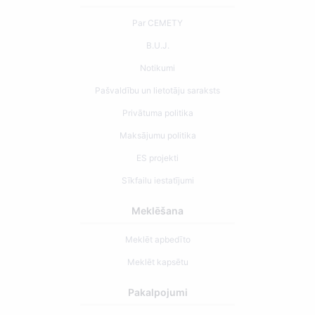
Par CEMETY
B.U.J.
Notikumi
Pašvaldību un lietotāju saraksts
Privātuma politika
Maksājumu politika
ES projekti
Sīkfailu iestatījumi
Meklēšana
Meklēt apbedīto
Meklēt kapsētu
Pakalpojumi