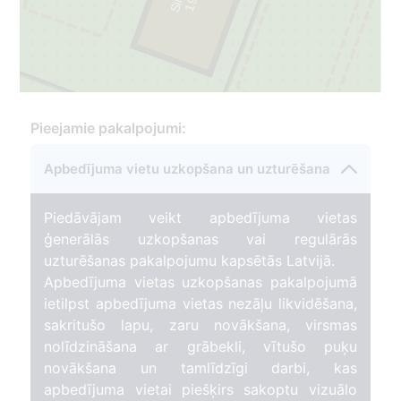
1
9
4
7
-
2
0
1
Pieejamie pakalpojumi:
Apbedījuma vietu uzkopšana un uzturēšana
Piedāvājam veikt apbedījuma vietas
ģenerālās uzkopšanas vai regulārās
uzturēšanas pakalpojumu kapsētās Latvijā.
Apbedījuma vietas uzkopšanas pakalpojumā
ietilpst apbedījuma vietas nezāļu likvidēšana,
sakritušo lapu, zaru novākšana, virsmas
nolīdzināšana ar grābekli, vītušo puķu
novākšana un tamlīdzīgi darbi, kas
apbedījuma vietai piešķirs sakoptu vizuālo