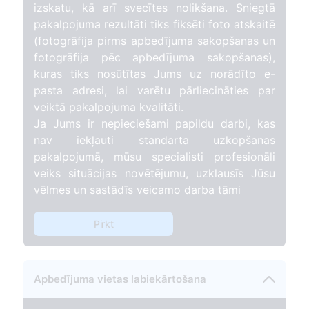
izskatu, kā arī svecītes nolikšana. Sniegtā
pakalpojuma rezultāti tiks fiksēti foto atskaitē
(fotogrāfija pirms apbedījuma sakopšanas un
fotogrāfija pēc apbedījuma sakopšanas),
kuras tiks nosūtītas Jums uz norādīto e-
pasta adresi, lai varētu pārliecināties par
veiktā pakalpojuma kvalitāti.
Ja Jums ir nepieciešami papildu darbi, kas
nav iekļauti standarta uzkopšanas
pakalpojumā, mūsu specialisti profesionāli
veiks situācijas novētējumu, uzklausīs Jūsu
vēlmes un sastādīs veicamo darba tāmi
Pirkt
Apbedījuma vietas labiekārtošana