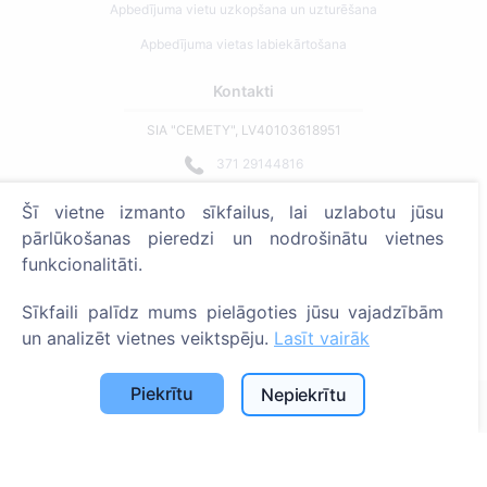
Apbedījuma vietu uzkopšana un uzturēšana
Apbedījuma vietas labiekārtošana
Kontakti
SIA "CEMETY", LV40103618951
371 29144816
info@cemety.lv
Šī vietne izmanto sīkfailus, lai uzlabotu jūsu
Strādājam visā Latvijā!
pārlūkošanas pieredzi un nodrošinātu vietnes
funkcionalitāti.
Sīkfaili palīdz mums pielāgoties jūsu vajadzībām
un analizēt vietnes veiktspēju.
Lasīt vairāk
Administratoriem
Piekrītu
Nepiekrītu
© 2013 - 2026 Cemety Visas tiesības aizsargātas
Privātuma politika un noteikumi.