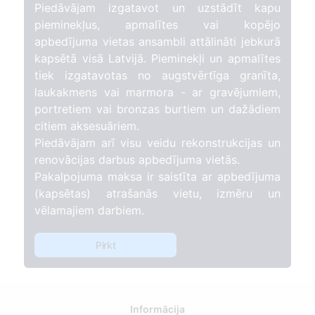
Piedāvājam izgatavot un uzstādīt kapu
pieminekļus, apmalītes vai kopējo
apbedījuma vietas ansambli attālināti jebkurā
kapsētā visā Latvijā. Pieminekļi un apmalītes
tiek izgatavotas no augstvērtīga granīta,
laukakmens vai marmora - ar gravējumiem,
portretiem vai bronzas burtiem un dažādiem
citiem aksesuāriem.
Piedāvājam arī visu veidu rekonstrukcijas un
renovācijas darbus apbedījuma vietās.
Pakalpojuma maksa ir saistīta ar apbedījuma
(kapsētas) atrašanās vietu, izmēru un
vēlamajiem darbiem.
Pirkt
Informācija