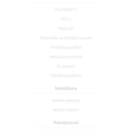
Par CEMETY
B.U.J.
Notikumi
Pašvaldību un lietotāju saraksts
Privātuma politika
Maksājumu politika
ES projekti
Sīkfailu iestatījumi
Meklēšana
Meklēt apbedīto
Meklēt kapsētu
Pakalpojumi