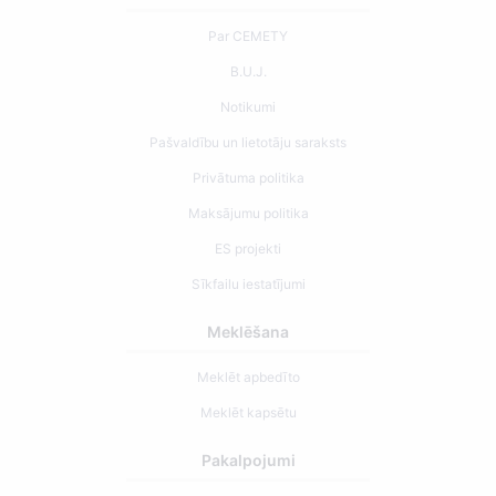
Par CEMETY
B.U.J.
Notikumi
Pašvaldību un lietotāju saraksts
Privātuma politika
Maksājumu politika
ES projekti
Sīkfailu iestatījumi
Meklēšana
Meklēt apbedīto
Meklēt kapsētu
Pakalpojumi