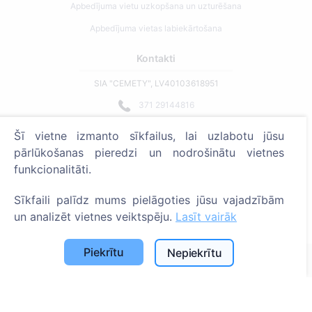
Apbedījuma vietu uzkopšana un uzturēšana
Apbedījuma vietas labiekārtošana
Kontakti
SIA "CEMETY", LV40103618951
371 29144816
info@cemety.lv
Šī vietne izmanto sīkfailus, lai uzlabotu jūsu
Strādājam visā Latvijā!
pārlūkošanas pieredzi un nodrošinātu vietnes
funkcionalitāti.
Sīkfaili palīdz mums pielāgoties jūsu vajadzībām
un analizēt vietnes veiktspēju.
Lasīt vairāk
Administratoriem
Piekrītu
Nepiekrītu
© 2013 - 2026 Cemety Visas tiesības aizsargātas
Privātuma politika un noteikumi.