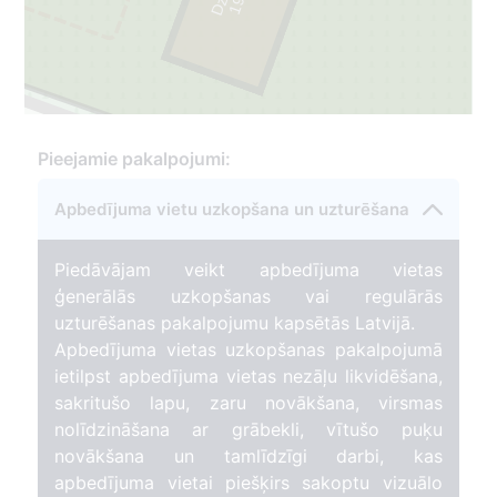
1
9
3
3
-
2
0
2
Pieejamie pakalpojumi:
Apbedījuma vietu uzkopšana un uzturēšana
Piedāvājam veikt apbedījuma vietas
ģenerālās uzkopšanas vai regulārās
uzturēšanas pakalpojumu kapsētās Latvijā.
Apbedījuma vietas uzkopšanas pakalpojumā
ietilpst apbedījuma vietas nezāļu likvidēšana,
sakritušo lapu, zaru novākšana, virsmas
nolīdzināšana ar grābekli, vītušo puķu
novākšana un tamlīdzīgi darbi, kas
apbedījuma vietai piešķirs sakoptu vizuālo