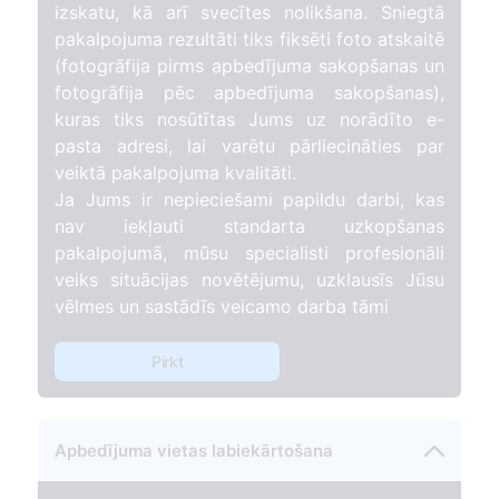
izskatu, kā arī svecītes nolikšana. Sniegtā
pakalpojuma rezultāti tiks fiksēti foto atskaitē
(fotogrāfija pirms apbedījuma sakopšanas un
fotogrāfija pēc apbedījuma sakopšanas),
kuras tiks nosūtītas Jums uz norādīto e-
pasta adresi, lai varētu pārliecināties par
veiktā pakalpojuma kvalitāti.
Ja Jums ir nepieciešami papildu darbi, kas
nav iekļauti standarta uzkopšanas
pakalpojumā, mūsu specialisti profesionāli
veiks situācijas novētējumu, uzklausīs Jūsu
vēlmes un sastādīs veicamo darba tāmi
Pirkt
Apbedījuma vietas labiekārtošana