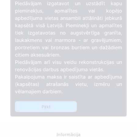
Piedāvājam izgatavot un uzstādīt kapu
pieminekļus, apmalītes vai kopējo
apbedījuma vietas ansambli attālināti jebkurā
kapsētā visā Latvijā. Pieminekļi un apmalītes
tiek izgatavotas no augstvērtīga granīta,
laukakmens vai marmora - ar gravējumiem,
portretiem vai bronzas burtiem un dažādiem
citiem aksesuāriem.
Piedāvājam arī visu veidu rekonstrukcijas un
renovācijas darbus apbedījuma vietās.
Pakalpojuma maksa ir saistīta ar apbedījuma
(kapsētas) atrašanās vietu, izmēru un
vēlamajiem darbiem.
Pirkt
Informācija