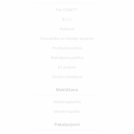
Par CEMETY
B.U.J.
Notikumi
Pašvaldību un lietotāju saraksts
Privātuma politika
Maksājumu politika
ES projekti
Sīkfailu iestatījumi
Meklēšana
Meklēt apbedīto
Meklēt kapsētu
Pakalpojumi