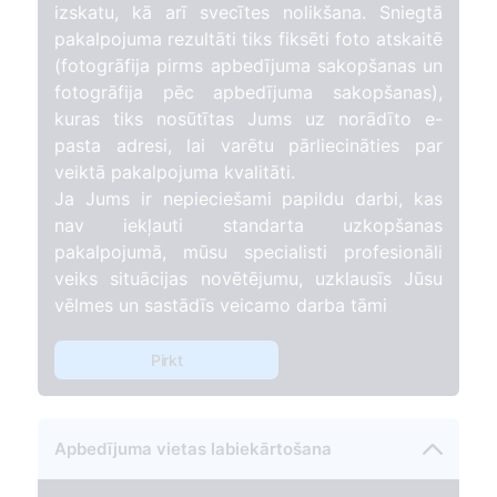
izskatu, kā arī svecītes nolikšana. Sniegtā
pakalpojuma rezultāti tiks fiksēti foto atskaitē
(fotogrāfija pirms apbedījuma sakopšanas un
fotogrāfija pēc apbedījuma sakopšanas),
kuras tiks nosūtītas Jums uz norādīto e-
pasta adresi, lai varētu pārliecināties par
veiktā pakalpojuma kvalitāti.
Ja Jums ir nepieciešami papildu darbi, kas
nav iekļauti standarta uzkopšanas
pakalpojumā, mūsu specialisti profesionāli
veiks situācijas novētējumu, uzklausīs Jūsu
vēlmes un sastādīs veicamo darba tāmi
Pirkt
Apbedījuma vietas labiekārtošana