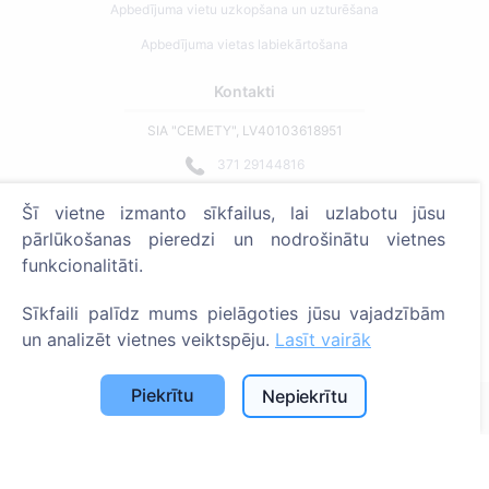
Apbedījuma vietu uzkopšana un uzturēšana
Apbedījuma vietas labiekārtošana
Kontakti
SIA "CEMETY", LV40103618951
371 29144816
info@cemety.lv
Šī vietne izmanto sīkfailus, lai uzlabotu jūsu
Strādājam visā Latvijā!
pārlūkošanas pieredzi un nodrošinātu vietnes
funkcionalitāti.
Sīkfaili palīdz mums pielāgoties jūsu vajadzībām
un analizēt vietnes veiktspēju.
Lasīt vairāk
Administratoriem
Piekrītu
Nepiekrītu
© 2013 - 2026 Cemety Visas tiesības aizsargātas
Privātuma politika un noteikumi.