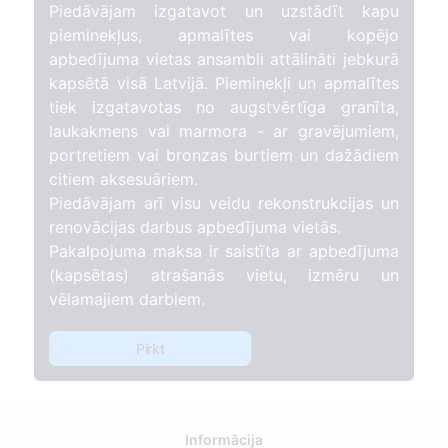
Piedāvājam izgatavot un uzstādīt kapu
pieminekļus, apmalītes vai kopējo
apbedījuma vietas ansambli attālināti jebkurā
kapsētā visā Latvijā. Pieminekļi un apmalītes
tiek izgatavotas no augstvērtīga granīta,
laukakmens vai marmora - ar gravējumiem,
portretiem vai bronzas burtiem un dažādiem
citiem aksesuāriem.
Piedāvājam arī visu veidu rekonstrukcijas un
renovācijas darbus apbedījuma vietās.
Pakalpojuma maksa ir saistīta ar apbedījuma
(kapsētas) atrašanās vietu, izmēru un
vēlamajiem darbiem.
Pirkt
Informācija