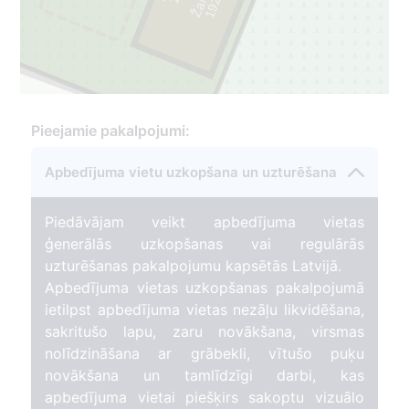
1
9
2
2
-
2
0
1
1
9
2
4
-
2
0
0
Pieejamie pakalpojumi:
Apbedījuma vietu uzkopšana un uzturēšana
Piedāvājam veikt apbedījuma vietas
ģenerālās uzkopšanas vai regulārās
uzturēšanas pakalpojumu kapsētās Latvijā.
Apbedījuma vietas uzkopšanas pakalpojumā
ietilpst apbedījuma vietas nezāļu likvidēšana,
sakritušo lapu, zaru novākšana, virsmas
nolīdzināšana ar grābekli, vītušo puķu
novākšana un tamlīdzīgi darbi, kas
apbedījuma vietai piešķirs sakoptu vizuālo