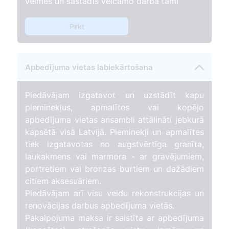
vēlmes un sastādīs veicamo darba tāmi
Pirkt
Apbedījuma vietas labiekārtošana
Piedāvājam izgatavot un uzstādīt kapu
pieminekļus, apmalītes vai kopējo
apbedījuma vietas ansambli attālināti jebkurā
kapsētā visā Latvijā. Pieminekļi un apmalītes
tiek izgatavotas no augstvērtīga granīta,
laukakmens vai marmora - ar gravējumiem,
portretiem vai bronzas burtiem un dažādiem
citiem aksesuāriem.
Piedāvājam arī visu veidu rekonstrukcijas un
renovācijas darbus apbedījuma vietās.
Pakalpojuma maksa ir saistīta ar apbedījuma