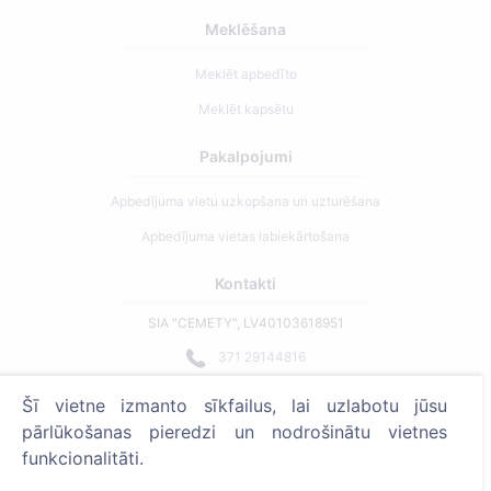
Meklēšana
Meklēt apbedīto
Meklēt kapsētu
Pakalpojumi
Apbedījuma vietu uzkopšana un uzturēšana
Apbedījuma vietas labiekārtošana
Kontakti
SIA "CEMETY", LV40103618951
371 29144816
info@cemety.lv
Šī vietne izmanto sīkfailus, lai uzlabotu jūsu
Strādājam visā Latvijā!
pārlūkošanas pieredzi un nodrošinātu vietnes
funkcionalitāti.