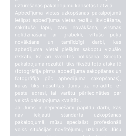
uzturēšanas pakalpojumu kapsētās Latvijā.
Apbedījuma vietas uzkopšanas pakalpojumā
ietilpst apbedījuma vietas nezāļu likvidēšana,
sakritušo lapu, zaru novākšana, virsmas
nolīdzināšana ar grābekli, vītušo puķu
novākšana un tamlīdzīgi darbi, kas
apbedījuma vietai piešķirs sakoptu vizuālo
izskatu, kā arī svecītes nolikšana. Sniegtā
pakalpojuma rezultāti tiks fiksēti foto atskaitē
(fotogrāfija pirms apbedījuma sakopšanas un
fotogrāfija pēc apbedījuma sakopšanas),
kuras tiks nosūtītas Jums uz norādīto e-
pasta adresi, lai varētu pārliecināties par
veiktā pakalpojuma kvalitāti.
Ja Jums ir nepieciešami papildu darbi, kas
nav iekļauti standarta uzkopšanas
pakalpojumā, mūsu specialisti profesionāli
veiks situācijas novētējumu, uzklausīs Jūsu