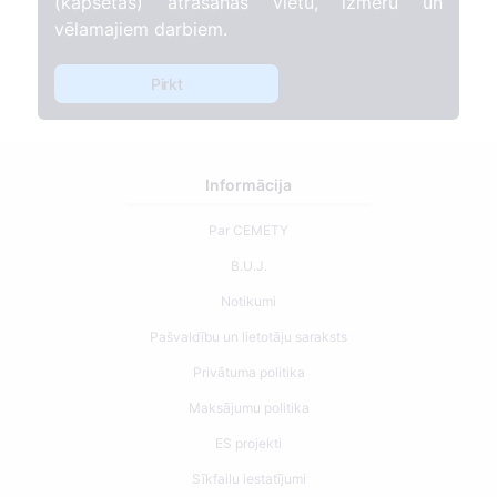
(kapsētas) atrašanās vietu, izmēru un
vēlamajiem darbiem.
Pirkt
Informācija
Par CEMETY
B.U.J.
Notikumi
Pašvaldību un lietotāju saraksts
Privātuma politika
Maksājumu politika
ES projekti
Sīkfailu iestatījumi