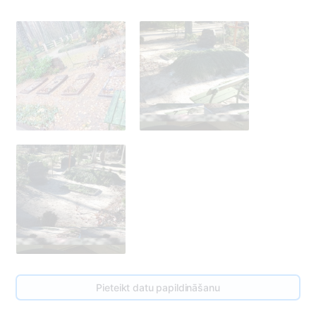
4
4
Pieteikt datu papildināšanu