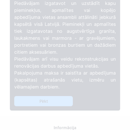
Piedāvājam izgatavot un uzstādīt kapu
pieminekļus, apmalītes vai kopējo
apbedījuma vietas ansambli attālināti jebkurā
kapsētā visā Latvijā. Pieminekļi un apmalītes
tiek izgatavotas no augstvērtīga granīta,
laukakmens vai marmora - ar gravējumiem,
portretiem vai bronzas burtiem un dažādiem
citiem aksesuāriem.
Piedāvājam arī visu veidu rekonstrukcijas un
renovācijas darbus apbedījuma vietās.
Pakalpojuma maksa ir saistīta ar apbedījuma
(kapsētas) atrašanās vietu, izmēru un
vēlamajiem darbiem.
Pirkt
Informācija