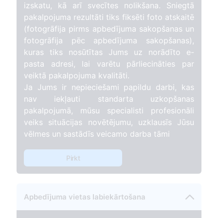
izskatu, kā arī svecītes nolikšana. Sniegtā
pakalpojuma rezultāti tiks fiksēti foto atskaitē
(fotogrāfija pirms apbedījuma sakopšanas un
fotogrāfija pēc apbedījuma sakopšanas),
kuras tiks nosūtītas Jums uz norādīto e-
pasta adresi, lai varētu pārliecināties par
veiktā pakalpojuma kvalitāti.
Ja Jums ir nepieciešami papildu darbi, kas
nav iekļauti standarta uzkopšanas
pakalpojumā, mūsu specialisti profesionāli
veiks situācijas novētējumu, uzklausīs Jūsu
vēlmes un sastādīs veicamo darba tāmi
Pirkt
Apbedījuma vietas labiekārtošana