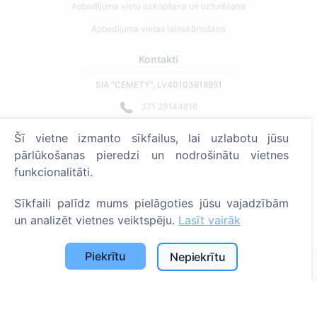
Apbedījuma vietu uzkopšana un uzturēšana
Apbedījuma vietas labiekārtošana
Kontakti
SIA "CEMETY", LV40103618951
371 29144816
info@cemety.lv
Šī vietne izmanto sīkfailus, lai uzlabotu jūsu
Strādājam visā Latvijā!
pārlūkošanas pieredzi un nodrošinātu vietnes
funkcionalitāti.
Sīkfaili palīdz mums pielāgoties jūsu vajadzībām
un analizēt vietnes veiktspēju.
Lasīt vairāk
Administratoriem
Piekrītu
Nepiekrītu
© 2013 - 2026 Cemety Visas tiesības aizsargātas
Privātuma politika un noteikumi.