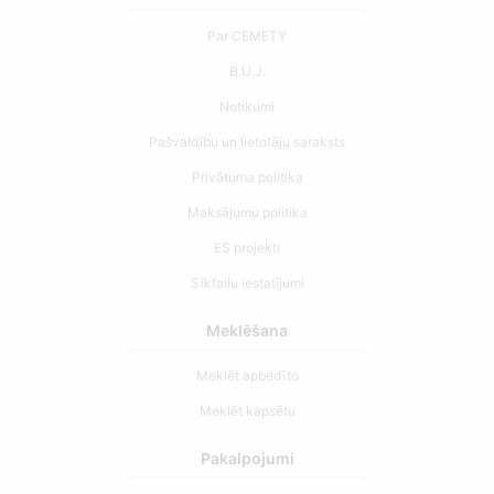
Par CEMETY
B.U.J.
Notikumi
Pašvaldību un lietotāju saraksts
Privātuma politika
Maksājumu politika
ES projekti
Sīkfailu iestatījumi
Meklēšana
Meklēt apbedīto
Meklēt kapsētu
Pakalpojumi