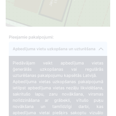
1
9
4
0
-
2
0
0
Pieejamie pakalpojumi:
Apbedījuma vietu uzkopšana un uzturēšana
Piedāvājam veikt apbedījuma vietas
ģenerālās uzkopšanas vai regulārās
uzturēšanas pakalpojumu kapsētās Latvijā.
Apbedījuma vietas uzkopšanas pakalpojumā
ietilpst apbedījuma vietas nezāļu likvidēšana,
sakritušo lapu, zaru novākšana, virsmas
nolīdzināšana ar grābekli, vītušo puķu
novākšana un tamlīdzīgi darbi, kas
apbedījuma vietai piešķirs sakoptu vizuālo