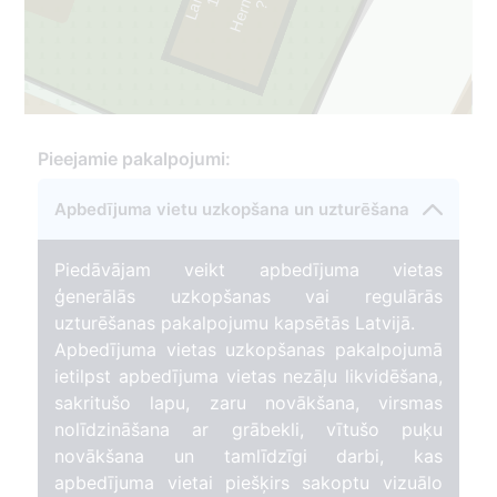
1
9
5
5
-
2
0
1
?
-
1
9
4
Pieejamie pakalpojumi:
143
Apbedījuma vietu uzkopšana un uzturēšana
Piedāvājam veikt apbedījuma vietas
ģenerālās uzkopšanas vai regulārās
uzturēšanas pakalpojumu kapsētās Latvijā.
Apbedījuma vietas uzkopšanas pakalpojumā
ietilpst apbedījuma vietas nezāļu likvidēšana,
sakritušo lapu, zaru novākšana, virsmas
nolīdzināšana ar grābekli, vītušo puķu
novākšana un tamlīdzīgi darbi, kas
apbedījuma vietai piešķirs sakoptu vizuālo