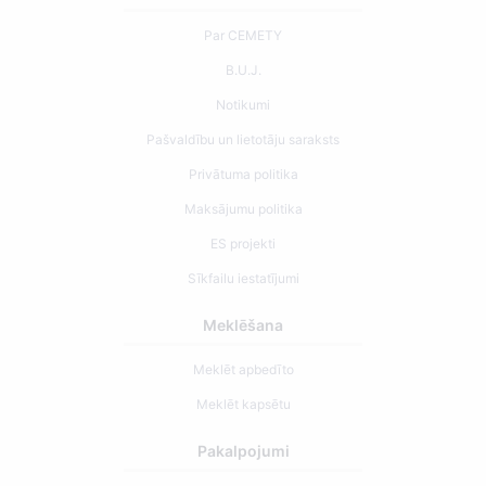
Par CEMETY
B.U.J.
Notikumi
Pašvaldību un lietotāju saraksts
Privātuma politika
Maksājumu politika
ES projekti
Sīkfailu iestatījumi
Meklēšana
Meklēt apbedīto
Meklēt kapsētu
Pakalpojumi