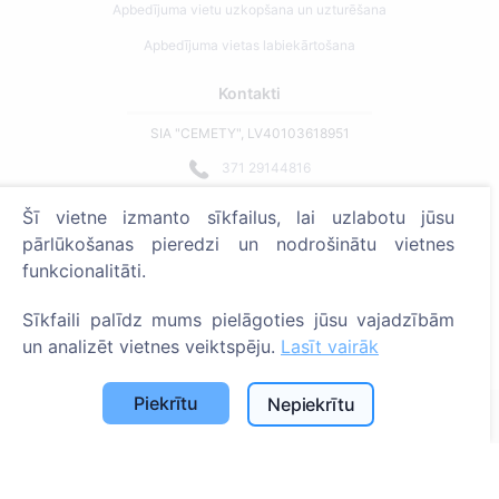
Apbedījuma vietu uzkopšana un uzturēšana
Apbedījuma vietas labiekārtošana
Kontakti
SIA "CEMETY", LV40103618951
371 29144816
info@cemety.lv
Šī vietne izmanto sīkfailus, lai uzlabotu jūsu
Strādājam visā Latvijā!
pārlūkošanas pieredzi un nodrošinātu vietnes
funkcionalitāti.
Sīkfaili palīdz mums pielāgoties jūsu vajadzībām
un analizēt vietnes veiktspēju.
Lasīt vairāk
Administratoriem
Piekrītu
Nepiekrītu
© 2013 - 2026 Cemety Visas tiesības aizsargātas
Privātuma politika un noteikumi.