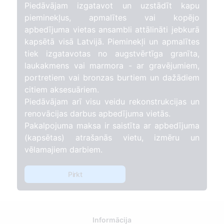
Piedāvājam izgatavot un uzstādīt kapu
pieminekļus, apmalītes vai kopējo
apbedījuma vietas ansambli attālināti jebkurā
kapsētā visā Latvijā. Pieminekļi un apmalītes
tiek izgatavotas no augstvērtīga granīta,
laukakmens vai marmora - ar gravējumiem,
portretiem vai bronzas burtiem un dažādiem
citiem aksesuāriem.
Piedāvājam arī visu veidu rekonstrukcijas un
renovācijas darbus apbedījuma vietās.
Pakalpojuma maksa ir saistīta ar apbedījuma
(kapsētas) atrašanās vietu, izmēru un
vēlamajiem darbiem.
Pirkt
Informācija