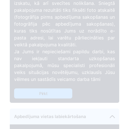
izskatu, kā arī svecītes nolikšana. Sniegtā
pakalpojuma rezultāti tiks fiksēti foto atskaitē
(fotogrāfija pirms apbedījuma sakopšanas un
fotogrāfija pēc apbedījuma sakopšanas),
kuras tiks nosūtītas Jums uz norādīto e-
pasta adresi, lai varētu pārliecināties par
veiktā pakalpojuma kvalitāti.
Ja Jums ir nepieciešami papildu darbi, kas
nav iekļauti standarta uzkopšanas
pakalpojumā, mūsu specialisti profesionāli
veiks situācijas novētējumu, uzklausīs Jūsu
vēlmes un sastādīs veicamo darba tāmi
Pirkt
Apbedījuma vietas labiekārtošana