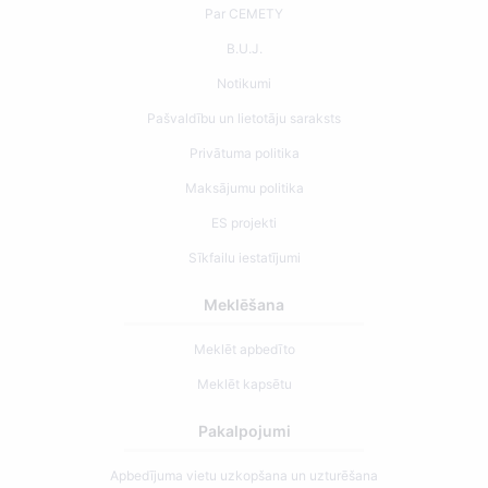
Par CEMETY
B.U.J.
Notikumi
Pašvaldību un lietotāju saraksts
Privātuma politika
Maksājumu politika
ES projekti
Sīkfailu iestatījumi
Meklēšana
Meklēt apbedīto
Meklēt kapsētu
Pakalpojumi
Apbedījuma vietu uzkopšana un uzturēšana