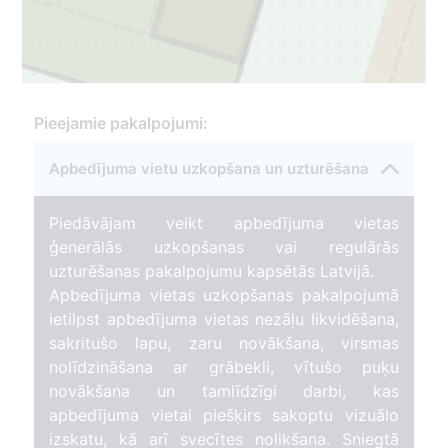
Pieejamie pakalpojumi:
Apbedījuma vietu uzkopšana un uzturēšana
Piedāvājam veikt apbedījuma vietas
ģenerālās uzkopšanas vai regulārās
uzturēšanas pakalpojumu kapsētās Latvijā.
Apbedījuma vietas uzkopšanas pakalpojumā
ietilpst apbedījuma vietas nezāļu likvidēšana,
sakritušo lapu, zaru novākšana, virsmas
nolīdzināšana ar grābekli, vītušo puķu
novākšana un tamlīdzīgi darbi, kas
apbedījuma vietai piešķirs sakoptu vizuālo
izskatu, kā arī svecītes nolikšana. Sniegtā