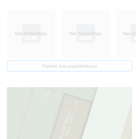
Nav fotogrāfijas
Nav fotogrāfijas
Nav fot
Pieteikt datu papildināšanu
3
3
2
1
Marina Vlasova
6
1
9
6
3
-
2
0
2