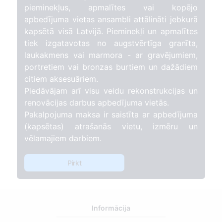
pieminekļus, apmalītes vai kopējo
apbedījuma vietas ansambli attālināti jebkurā
kapsētā visā Latvijā. Pieminekļi un apmalītes
tiek izgatavotas no augstvērtīga granīta,
laukakmens vai marmora - ar gravējumiem,
portretiem vai bronzas burtiem un dažādiem
citiem aksesuāriem.
Piedāvājam arī visu veidu rekonstrukcijas un
renovācijas darbus apbedījuma vietās.
Pakalpojuma maksa ir saistīta ar apbedījuma
(kapsētas) atrašanās vietu, izmēru un
vēlamajiem darbiem.
Pirkt
Informācija