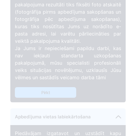
pakalpojuma rezultāti tiks fiksēti foto atskaitē
(fotogrāfija pirms apbedījuma sakopšanas un
fotogrāfija pēc apbedījuma sakopšanas),
kuras tiks nosūtītas Jums uz norādīto e-
pasta adresi, lai varētu pārliecināties par
veiktā pakalpojuma kvalitāti.
Ja Jums ir nepieciešami papildu darbi, kas
nav iekļauti standarta uzkopšanas
pakalpojumā, mūsu specialisti profesionāli
veiks situācijas novētējumu, uzklausīs Jūsu
vēlmes un sastādīs veicamo darba tāmi
Pirkt
Apbedījuma vietas labiekārtošana
Piedāvājam izgatavot un uzstādīt kapu