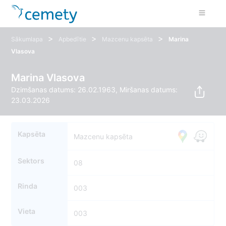
>
>
>
Sākumlapa
Apbedītie
Mazcenu kapsēta
Marina
Vlasova
Marina Vlasova
Dzimšanas datums: 26.02.1963, Miršanas datums:
23.03.2026
Kapsēta
Mazcenu kapsēta
Sektors
08
Rinda
003
Vieta
003