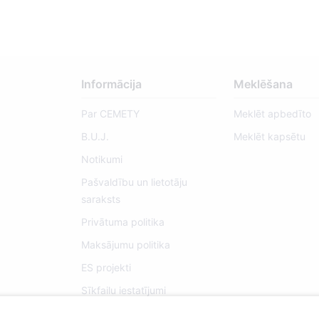
Informācija
Meklēšana
Par CEMETY
Meklēt apbedīto
B.U.J.
Meklēt kapsētu
Notikumi
Pašvaldību un lietotāju
saraksts
Privātuma politika
Maksājumu politika
ES projekti
Sīkfailu iestatījumi