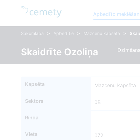
Apbedīto meklēšan
>
>
>
Sākumlapa
Apbedītie
Mazcenu kapsēta
Skai
Skaidrīte Ozoliņa
Dzimšanas
Kapsēta
Mazcenu kapsēta
Sektors
0B
Rinda
Vieta
072