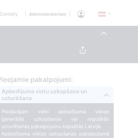
 Cemety
|
|
Administratoriem
Pieejamie pakalpojumi:
Apbedījuma vietu uzkopšana un
uzturēšana
Piedāvājam veikt apbedījuma vietas
ģenerālās uzkopšanas vai regulārās
uzturēšanas pakalpojumu kapsētās Latvijā.
Apbedījuma vietas uzkopšanas pakalpojumā