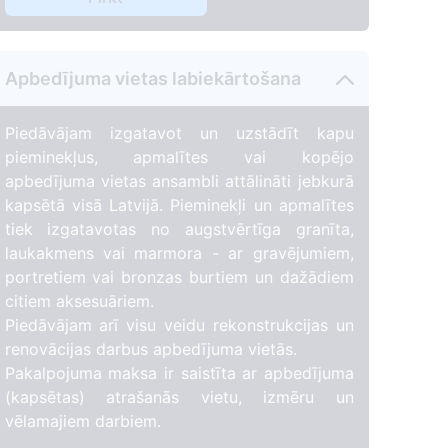
Apbedījuma vietas labiekārtošana
Piedāvājam izgatavot un uzstādīt kapu
pieminekļus, apmalītes vai kopējo
apbedījuma vietas ansambli attālināti jebkurā
kapsētā visā Latvijā. Pieminekļi un apmalītes
tiek izgatavotas no augstvērtīga granīta,
laukakmens vai marmora - ar gravējumiem,
portretiem vai bronzas burtiem un dažādiem
citiem aksesuāriem.
Piedāvājam arī visu veidu rekonstrukcijas un
renovācijas darbus apbedījuma vietās.
Pakalpojuma maksa ir saistīta ar apbedījuma
(kapsētas) atrašanās vietu, izmēru un
vēlamajiem darbiem.