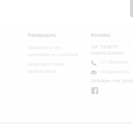
Pakalpojumi
Kontakti
SIA "CEMETY",
Apbedījuma vietu
LV40103618951
uzkopšana un uzturēšana
371 29144816
Apbedījuma vietas
labiekārtošana
info@cemety.lv
Strādājam visā Latvij