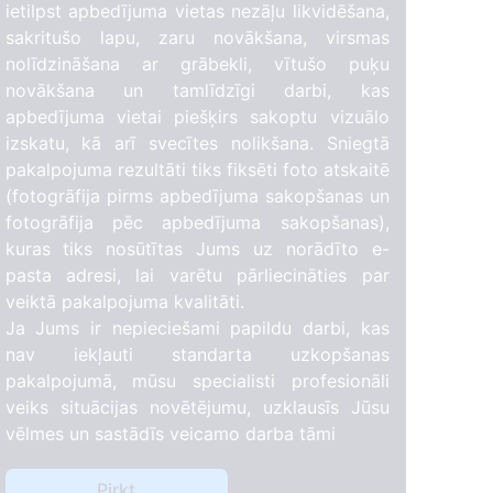
ietilpst apbedījuma vietas nezāļu likvidēšana,
sakritušo lapu, zaru novākšana, virsmas
nolīdzināšana ar grābekli, vītušo puķu
novākšana un tamlīdzīgi darbi, kas
apbedījuma vietai piešķirs sakoptu vizuālo
izskatu, kā arī svecītes nolikšana. Sniegtā
86
pakalpojuma rezultāti tiks fiksēti foto atskaitē
3
(fotogrāfija pirms apbedījuma sakopšanas un
fotogrāfija pēc apbedījuma sakopšanas),
kuras tiks nosūtītas Jums uz norādīto e-
pasta adresi, lai varētu pārliecināties par
veiktā pakalpojuma kvalitāti.
Ja Jums ir nepieciešami papildu darbi, kas
nav iekļauti standarta uzkopšanas
pakalpojumā, mūsu specialisti profesionāli
veiks situācijas novētējumu, uzklausīs Jūsu
vēlmes un sastādīs veicamo darba tāmi
Pirkt